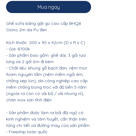
Mua ngay
Ghế sofa băng gật gù cao cấp BHQ8
Osino 2m da Pu đen
Kích thước: 200 x 90 x 42cm (D x R x C)
- Giá: 8700k
- Sản phẩm bao gồm: ghế dài, 3 gối tựa
lưng và 2 gối ôm đi kèm
- Chất liệu: khung gỗ bạch đàn, nệm mút
foam nguyên tấm (nệm mềm ngồi êm,
chống xẹp lún), da công nghiệp cao cấp
mềm chống bong tróc với độ bền 5 năm
(ngoài ra còn có vải bố / vải nhung nỉ),
chân inox sơn tĩnh điện.
- Sản phẩm được làm ra bởi đội ngũ có
kinh nghiệm và tâm huyết, cẩn thận trên
từng chi tiết và đường may của sản phẩm.
- Freeship toàn quốc