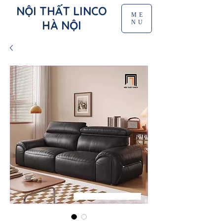
NỘI THẤT LINCO
ME
HÀ NỘI
NU