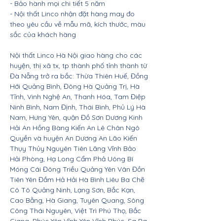
- Bảo hành mọi chi tiết 5 năm
- Nội thất Linco nhận đặt hàng may đo
theo yêu cầu về mẫu mã, kích thước, màu
sắc của khách hàng
Nội thất Linco Hà Nội giao hàng cho các
huyện, thị xã tx, tp thành phố tỉnh thành từ
Đà Nẵng trở ra bắc: Thừa Thiên Huế, Đồng
Hới Quảng Bình, Đông Hà Quảng Trị, Hà
Tĩnh, Vinh Nghệ An, Thanh Hóa, Tam Điệp
Ninh Bình, Nam Định, Thái Bình, Phủ Lý Hà
Nam, Hưng Yên, quận Đồ Sơn Dương Kinh
Hải An Hồng Bàng Kiến An Lê Chân Ngô
Quyền và huyện An Dương An Lão Kiến
Thụy Thủy Nguyên Tiên Lãng Vĩnh Bảo
Hải Phòng, Hạ Long Cẩm Phả Uông Bí
Móng Cái Đông Triều Quảng Yên Vân Đồn
Tiên Yên Đầm Hả Hải Hà Bình Liêu Ba Chẽ
Cô Tô Quảng Ninh, Lạng Sơn, Bắc Kạn,
Cao Bằng, Hà Giang, Tuyên Quang, Sông
Công Thái Nguyên, Việt Trì Phú Thọ, Bắc