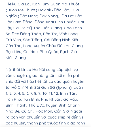
Pleiku Gia Lai, Kon Tum, Buôn Ma Thuột
(Buôn Mê Thuột) Daklak (Đắc Lắc), Gia
Nghĩa (Đắc Nông Đăk Nông), Đà Lạt Bảo
Lộc Lâm Đồng, Đồng Xoài Bình Phước, Cai
Lậy Cái Bè Mỹ Tho Tiền Giang, Cao Lãnh
Sa Đéc Đồng Tháp, Bến Tre, Vĩnh Long,
Trà Vinh, Sóc Trăng, Cái Răng Ninh Kiều
Cần Thơ, Long Xuyên Châu Đốc An Giang,
Bạc Liêu, Cà Mau, Phú Quốc, Rạch Giá
Kiên Giang.
Nội thất Linco Hà Nội cung cấp dịch vụ
vận chuyển, giao hàng tận nơi miễn phí
ship đối với hầu hết tất cả các quận huyện
tại Hồ Chí Minh Sài Gòn SG (tphcm): quận
1, 2, 3, 4, 5, 6, 7, 8, 9, 10, 11, 12, Bình Tân,
Tân Phú, Tân Bình, Phú Nhuận, Gò Vấp,
Bình Thạnh, Thủ Đức, huyện Bình Chánh,
Nhà Bè, Củ Chi, Hóc Môn, Cần Giờ. Ngoài
ra còn vận chuyển với cước ship rẻ đến vs
các huyện, thành phố thuộc tỉnh giáp ranh