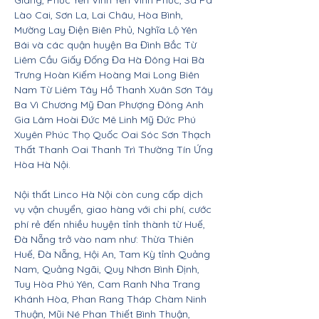
Giang, Phúc Yên Vĩnh Yên Vĩnh Phúc, Sa Pa
Lào Cai, Sơn La, Lai Châu, Hòa Bình,
Mường Lay Điện Biên Phủ, Nghĩa Lộ Yên
Bái và các quận huyện Ba Đình Bắc Từ
Liêm Cầu Giấy Đống Đa Hà Đông Hai Bà
Trưng Hoàn Kiếm Hoàng Mai Long Biên
Nam Từ Liêm Tây Hồ Thanh Xuân Sơn Tây
Ba Vì Chương Mỹ Đan Phượng Đông Anh
Gia Lâm Hoài Đức Mê Linh Mỹ Đức Phú
Xuyên Phúc Thọ Quốc Oai Sóc Sơn Thạch
Thất Thanh Oai Thanh Trì Thường Tín Ứng
Hòa Hà Nội.
Nội thất Linco Hà Nội còn cung cấp dịch
vụ vận chuyển, giao hàng với chi phí, cước
phí rẻ đến nhiều huyện tỉnh thành từ Huế,
Đà Nẵng trở vào nam như: Thừa Thiên
Huế, Đà Nẵng, Hội An, Tam Kỳ tỉnh Quảng
Nam, Quảng Ngãi, Quy Nhơn Bình Định,
Tuy Hòa Phú Yên, Cam Ranh Nha Trang
Khánh Hòa, Phan Rang Tháp Chàm Ninh
Thuận, Mũi Né Phan Thiết Bình Thuận,