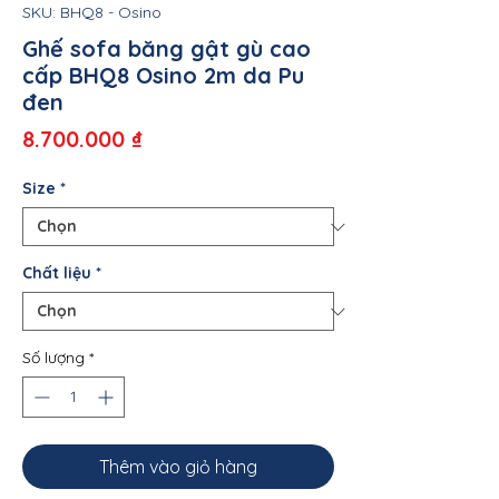
SKU: BHQ8 - Osino
Ghế sofa băng gật gù cao
cấp BHQ8 Osino 2m da Pu
đen
Giá
8.700.000 ₫
Size
*
Chất liệu
*
Số lượng
*
Thêm vào giỏ hàng