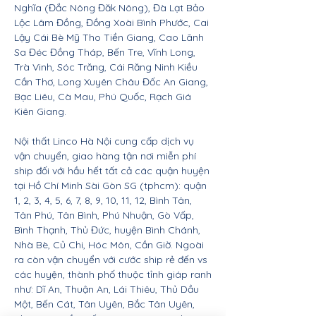
Nghĩa (Đắc Nông Đăk Nông), Đà Lạt Bảo
Lộc Lâm Đồng, Đồng Xoài Bình Phước, Cai
Lậy Cái Bè Mỹ Tho Tiền Giang, Cao Lãnh
Sa Đéc Đồng Tháp, Bến Tre, Vĩnh Long,
Trà Vinh, Sóc Trăng, Cái Răng Ninh Kiều
Cần Thơ, Long Xuyên Châu Đốc An Giang,
Bạc Liêu, Cà Mau, Phú Quốc, Rạch Giá
Kiên Giang.
Nội thất Linco Hà Nội cung cấp dịch vụ
vận chuyển, giao hàng tận nơi miễn phí
ship đối với hầu hết tất cả các quận huyện
tại Hồ Chí Minh Sài Gòn SG (tphcm): quận
1, 2, 3, 4, 5, 6, 7, 8, 9, 10, 11, 12, Bình Tân,
Tân Phú, Tân Bình, Phú Nhuận, Gò Vấp,
Bình Thạnh, Thủ Đức, huyện Bình Chánh,
Nhà Bè, Củ Chi, Hóc Môn, Cần Giờ. Ngoài
ra còn vận chuyển với cước ship rẻ đến vs
các huyện, thành phố thuộc tỉnh giáp ranh
như: Dĩ An, Thuận An, Lái Thiêu, Thủ Dầu
Một, Bến Cát, Tân Uyên, Bắc Tân Uyên,