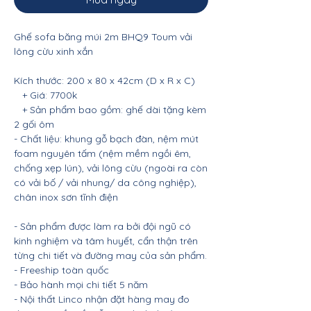
Ghế sofa băng múi 2m BHQ9 Toum vải
lông cừu xinh xắn
Kích thước: 200 x 80 x 42cm (D x R x C)
+ Giá: 7700k
+ Sản phẩm bao gồm: ghế dài tặng kèm
2 gối ôm
- Chất liệu: khung gỗ bạch đàn, nệm mút
foam nguyên tấm (nệm mềm ngồi êm,
chống xẹp lún), vải lông cừu (ngoài ra còn
có vải bố / vải nhung/ da công nghiệp),
chân inox sơn tĩnh điện
- Sản phẩm được làm ra bởi đội ngũ có
kinh nghiệm và tâm huyết, cẩn thận trên
từng chi tiết và đường may của sản phẩm.
- Freeship toàn quốc
- Bảo hành mọi chi tiết 5 năm
- Nội thất Linco nhận đặt hàng may đo