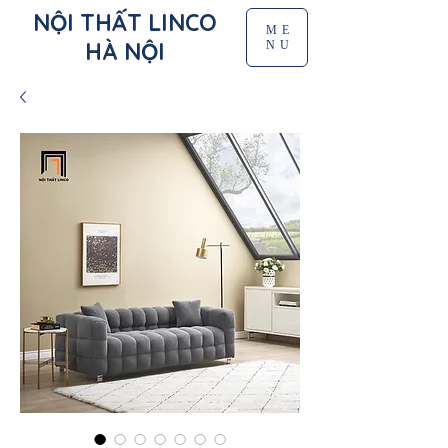
NỘI THẤT LINCO
ME
HÀ NỘI
NU