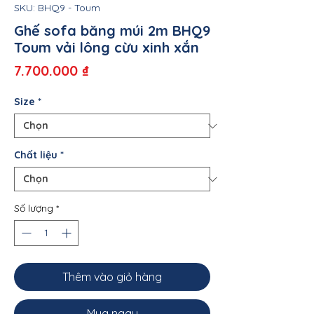
SKU: BHQ9 - Toum
Ghế sofa băng múi 2m BHQ9
Toum vải lông cừu xinh xắn
Giá
7.700.000 ₫
Size
*
Chất liệu
*
Số lượng
*
Thêm vào giỏ hàng
Mua ngay