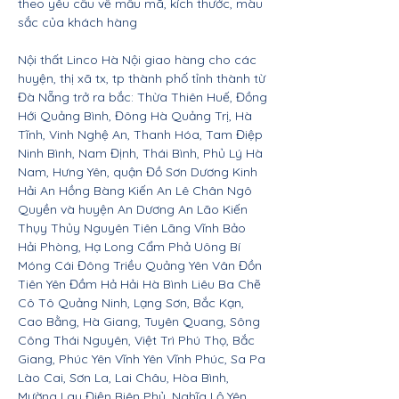
theo yêu cầu về mẫu mã, kích thước, màu
sắc của khách hàng
Nội thất Linco Hà Nội giao hàng cho các
huyện, thị xã tx, tp thành phố tỉnh thành từ
Đà Nẵng trở ra bắc: Thừa Thiên Huế, Đồng
Hới Quảng Bình, Đông Hà Quảng Trị, Hà
Tĩnh, Vinh Nghệ An, Thanh Hóa, Tam Điệp
Ninh Bình, Nam Định, Thái Bình, Phủ Lý Hà
Nam, Hưng Yên, quận Đồ Sơn Dương Kinh
Hải An Hồng Bàng Kiến An Lê Chân Ngô
Quyền và huyện An Dương An Lão Kiến
Thụy Thủy Nguyên Tiên Lãng Vĩnh Bảo
Hải Phòng, Hạ Long Cẩm Phả Uông Bí
Móng Cái Đông Triều Quảng Yên Vân Đồn
Tiên Yên Đầm Hả Hải Hà Bình Liêu Ba Chẽ
Cô Tô Quảng Ninh, Lạng Sơn, Bắc Kạn,
Cao Bằng, Hà Giang, Tuyên Quang, Sông
Công Thái Nguyên, Việt Trì Phú Thọ, Bắc
Giang, Phúc Yên Vĩnh Yên Vĩnh Phúc, Sa Pa
Lào Cai, Sơn La, Lai Châu, Hòa Bình,
Mường Lay Điện Biên Phủ, Nghĩa Lộ Yên