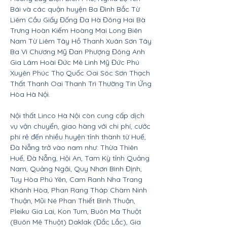
Bái và các quận huyện Ba Đình Bắc Từ
Liêm Cầu Giấy Đống Đa Hà Đông Hai Bà
Trưng Hoàn Kiếm Hoàng Mai Long Biên
Nam Từ Liêm Tây Hồ Thanh Xuân Sơn Tây
Ba Vì Chương Mỹ Đan Phượng Đông Anh
Gia Lâm Hoài Đức Mê Linh Mỹ Đức Phú
Xuyên Phúc Thọ Quốc Oai Sóc Sơn Thạch
Thất Thanh Oai Thanh Trì Thường Tín Ứng
Hòa Hà Nội.
Nội thất Linco Hà Nội còn cung cấp dịch
vụ vận chuyển, giao hàng với chi phí, cước
phí rẻ đến nhiều huyện tỉnh thành từ Huế,
Đà Nẵng trở vào nam như: Thừa Thiên
Huế, Đà Nẵng, Hội An, Tam Kỳ tỉnh Quảng
Nam, Quảng Ngãi, Quy Nhơn Bình Định,
Tuy Hòa Phú Yên, Cam Ranh Nha Trang
Khánh Hòa, Phan Rang Tháp Chàm Ninh
Thuận, Mũi Né Phan Thiết Bình Thuận,
Pleiku Gia Lai, Kon Tum, Buôn Ma Thuột
(Buôn Mê Thuột) Daklak (Đắc Lắc), Gia