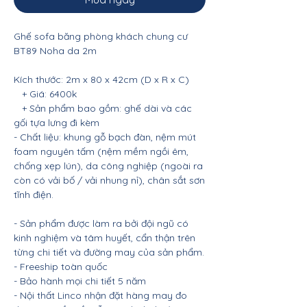
Ghế sofa băng phòng khách chung cư
BT89 Noha da 2m
Kích thước: 2m x 80 x 42cm (D x R x C)
+ Giá: 6400k
+ Sản phẩm bao gồm: ghế dài và các
gối tựa lưng đi kèm
- Chất liệu: khung gỗ bạch đàn, nệm mút
foam nguyên tấm (nệm mềm ngồi êm,
chống xẹp lún), da công nghiệp (ngoài ra
còn có vải bố / vải nhung nỉ), chân sắt sơn
tĩnh điện.
- Sản phẩm được làm ra bởi đội ngũ có
kinh nghiệm và tâm huyết, cẩn thận trên
từng chi tiết và đường may của sản phẩm.
- Freeship toàn quốc
- Bảo hành mọi chi tiết 5 năm
- Nội thất Linco nhận đặt hàng may đo