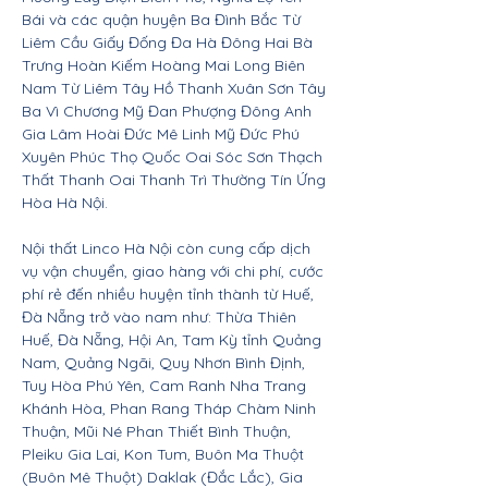
Bái và các quận huyện Ba Đình Bắc Từ
Liêm Cầu Giấy Đống Đa Hà Đông Hai Bà
Trưng Hoàn Kiếm Hoàng Mai Long Biên
Nam Từ Liêm Tây Hồ Thanh Xuân Sơn Tây
Ba Vì Chương Mỹ Đan Phượng Đông Anh
Gia Lâm Hoài Đức Mê Linh Mỹ Đức Phú
Xuyên Phúc Thọ Quốc Oai Sóc Sơn Thạch
Thất Thanh Oai Thanh Trì Thường Tín Ứng
Hòa Hà Nội.
Nội thất Linco Hà Nội còn cung cấp dịch
vụ vận chuyển, giao hàng với chi phí, cước
phí rẻ đến nhiều huyện tỉnh thành từ Huế,
Đà Nẵng trở vào nam như: Thừa Thiên
Huế, Đà Nẵng, Hội An, Tam Kỳ tỉnh Quảng
Nam, Quảng Ngãi, Quy Nhơn Bình Định,
Tuy Hòa Phú Yên, Cam Ranh Nha Trang
Khánh Hòa, Phan Rang Tháp Chàm Ninh
Thuận, Mũi Né Phan Thiết Bình Thuận,
Pleiku Gia Lai, Kon Tum, Buôn Ma Thuột
(Buôn Mê Thuột) Daklak (Đắc Lắc), Gia