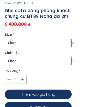
SKU: BT89 - Noha
Ghế sofa băng phòng khách
chung cư BT89 Noha da 2m
Giá
6.400.000 ₫
Size
*
Chất liệu
*
Số lượng
*
Thêm vào giỏ hàng
Mua ngay