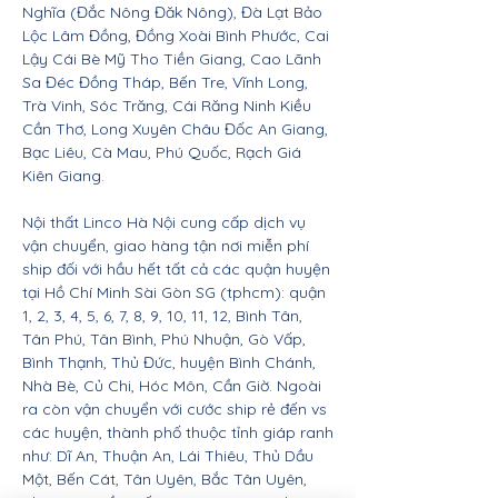
Nghĩa (Đắc Nông Đăk Nông), Đà Lạt Bảo
Lộc Lâm Đồng, Đồng Xoài Bình Phước, Cai
Lậy Cái Bè Mỹ Tho Tiền Giang, Cao Lãnh
Sa Đéc Đồng Tháp, Bến Tre, Vĩnh Long,
Trà Vinh, Sóc Trăng, Cái Răng Ninh Kiều
Cần Thơ, Long Xuyên Châu Đốc An Giang,
Bạc Liêu, Cà Mau, Phú Quốc, Rạch Giá
Kiên Giang.
Nội thất Linco Hà Nội cung cấp dịch vụ
vận chuyển, giao hàng tận nơi miễn phí
ship đối với hầu hết tất cả các quận huyện
tại Hồ Chí Minh Sài Gòn SG (tphcm): quận
1, 2, 3, 4, 5, 6, 7, 8, 9, 10, 11, 12, Bình Tân,
Tân Phú, Tân Bình, Phú Nhuận, Gò Vấp,
Bình Thạnh, Thủ Đức, huyện Bình Chánh,
Nhà Bè, Củ Chi, Hóc Môn, Cần Giờ. Ngoài
ra còn vận chuyển với cước ship rẻ đến vs
các huyện, thành phố thuộc tỉnh giáp ranh
như: Dĩ An, Thuận An, Lái Thiêu, Thủ Dầu
Một, Bến Cát, Tân Uyên, Bắc Tân Uyên,