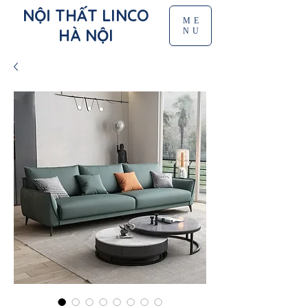
NỘI THẤT LINCO
ME
HÀ NỘI
NU