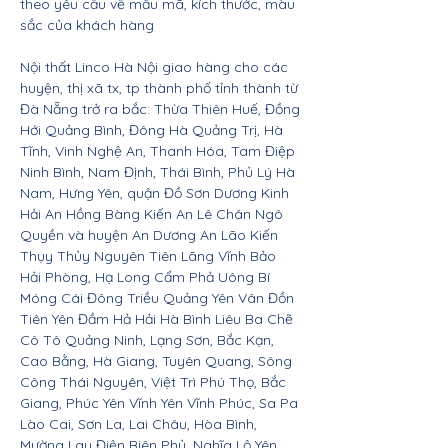
theo yêu cầu về mẫu mã, kích thước, màu
sắc của khách hàng
Nội thất Linco Hà Nội giao hàng cho các
huyện, thị xã tx, tp thành phố tỉnh thành từ
Đà Nẵng trở ra bắc: Thừa Thiên Huế, Đồng
Hới Quảng Bình, Đông Hà Quảng Trị, Hà
Tĩnh, Vinh Nghệ An, Thanh Hóa, Tam Điệp
Ninh Bình, Nam Định, Thái Bình, Phủ Lý Hà
Nam, Hưng Yên, quận Đồ Sơn Dương Kinh
Hải An Hồng Bàng Kiến An Lê Chân Ngô
Quyền và huyện An Dương An Lão Kiến
Thụy Thủy Nguyên Tiên Lãng Vĩnh Bảo
Hải Phòng, Hạ Long Cẩm Phả Uông Bí
Móng Cái Đông Triều Quảng Yên Vân Đồn
Tiên Yên Đầm Hả Hải Hà Bình Liêu Ba Chẽ
Cô Tô Quảng Ninh, Lạng Sơn, Bắc Kạn,
Cao Bằng, Hà Giang, Tuyên Quang, Sông
Công Thái Nguyên, Việt Trì Phú Thọ, Bắc
Giang, Phúc Yên Vĩnh Yên Vĩnh Phúc, Sa Pa
Lào Cai, Sơn La, Lai Châu, Hòa Bình,
Mường Lay Điện Biên Phủ, Nghĩa Lộ Yên