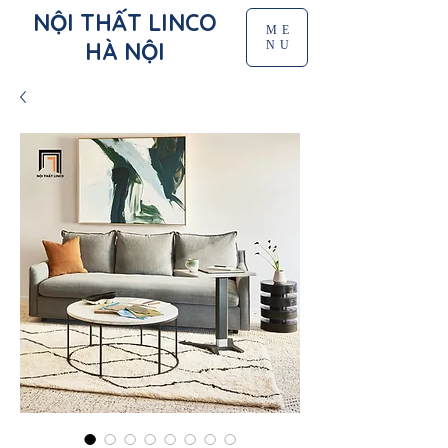
NỘI THẤT LINCO
ME
HÀ NỘI
NU