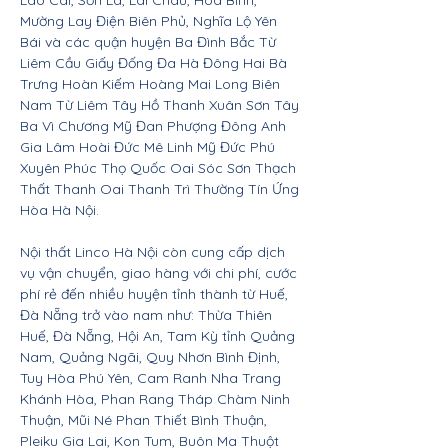
Lào Cai, Sơn La, Lai Châu, Hòa Bình,
Mường Lay Điện Biên Phủ, Nghĩa Lộ Yên
Bái và các quận huyện Ba Đình Bắc Từ
Liêm Cầu Giấy Đống Đa Hà Đông Hai Bà
Trưng Hoàn Kiếm Hoàng Mai Long Biên
Nam Từ Liêm Tây Hồ Thanh Xuân Sơn Tây
Ba Vì Chương Mỹ Đan Phượng Đông Anh
Gia Lâm Hoài Đức Mê Linh Mỹ Đức Phú
Xuyên Phúc Thọ Quốc Oai Sóc Sơn Thạch
Thất Thanh Oai Thanh Trì Thường Tín Ứng
Hòa Hà Nội.
Nội thất Linco Hà Nội còn cung cấp dịch
vụ vận chuyển, giao hàng với chi phí, cước
phí rẻ đến nhiều huyện tỉnh thành từ Huế,
Đà Nẵng trở vào nam như: Thừa Thiên
Huế, Đà Nẵng, Hội An, Tam Kỳ tỉnh Quảng
Nam, Quảng Ngãi, Quy Nhơn Bình Định,
Tuy Hòa Phú Yên, Cam Ranh Nha Trang
Khánh Hòa, Phan Rang Tháp Chàm Ninh
Thuận, Mũi Né Phan Thiết Bình Thuận,
Pleiku Gia Lai, Kon Tum, Buôn Ma Thuột