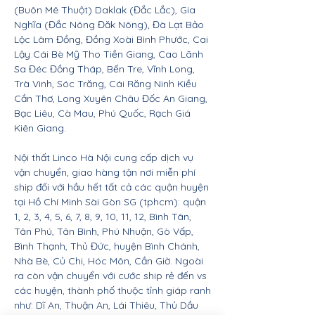
(Buôn Mê Thuột) Daklak (Đắc Lắc), Gia
Nghĩa (Đắc Nông Đăk Nông), Đà Lạt Bảo
Lộc Lâm Đồng, Đồng Xoài Bình Phước, Cai
Lậy Cái Bè Mỹ Tho Tiền Giang, Cao Lãnh
Sa Đéc Đồng Tháp, Bến Tre, Vĩnh Long,
Trà Vinh, Sóc Trăng, Cái Răng Ninh Kiều
Cần Thơ, Long Xuyên Châu Đốc An Giang,
Bạc Liêu, Cà Mau, Phú Quốc, Rạch Giá
Kiên Giang.
Nội thất Linco Hà Nội cung cấp dịch vụ
vận chuyển, giao hàng tận nơi miễn phí
ship đối với hầu hết tất cả các quận huyện
tại Hồ Chí Minh Sài Gòn SG (tphcm): quận
1, 2, 3, 4, 5, 6, 7, 8, 9, 10, 11, 12, Bình Tân,
Tân Phú, Tân Bình, Phú Nhuận, Gò Vấp,
Bình Thạnh, Thủ Đức, huyện Bình Chánh,
Nhà Bè, Củ Chi, Hóc Môn, Cần Giờ. Ngoài
ra còn vận chuyển với cước ship rẻ đến vs
các huyện, thành phố thuộc tỉnh giáp ranh
như: Dĩ An, Thuận An, Lái Thiêu, Thủ Dầu