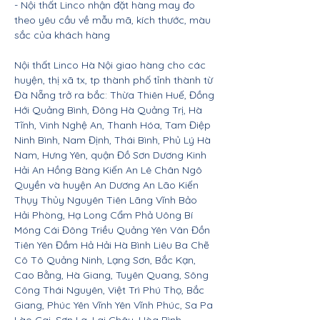
- Nội thất Linco nhận đặt hàng may đo
theo yêu cầu về mẫu mã, kích thước, màu
sắc của khách hàng
Nội thất Linco Hà Nội giao hàng cho các
huyện, thị xã tx, tp thành phố tỉnh thành từ
Đà Nẵng trở ra bắc: Thừa Thiên Huế, Đồng
Hới Quảng Bình, Đông Hà Quảng Trị, Hà
Tĩnh, Vinh Nghệ An, Thanh Hóa, Tam Điệp
Ninh Bình, Nam Định, Thái Bình, Phủ Lý Hà
Nam, Hưng Yên, quận Đồ Sơn Dương Kinh
Hải An Hồng Bàng Kiến An Lê Chân Ngô
Quyền và huyện An Dương An Lão Kiến
Thụy Thủy Nguyên Tiên Lãng Vĩnh Bảo
Hải Phòng, Hạ Long Cẩm Phả Uông Bí
Móng Cái Đông Triều Quảng Yên Vân Đồn
Tiên Yên Đầm Hả Hải Hà Bình Liêu Ba Chẽ
Cô Tô Quảng Ninh, Lạng Sơn, Bắc Kạn,
Cao Bằng, Hà Giang, Tuyên Quang, Sông
Công Thái Nguyên, Việt Trì Phú Thọ, Bắc
Giang, Phúc Yên Vĩnh Yên Vĩnh Phúc, Sa Pa