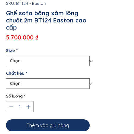
SKU: BT124 - Easton
Ghế sofa băng xám lông
chuột 2m BT124 Easton cao
cấp
Giá
5.700.000 ₫
Size
*
Chất liệu
*
Số lượng
*
Thêm vào giỏ hàng