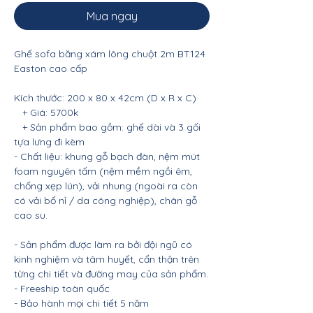
Mua ngay
Ghế sofa băng xám lông chuột 2m BT124
Easton cao cấp
Kích thước: 200 x 80 x 42cm (D x R x C)
+ Giá: 5700k
+ Sản phẩm bao gồm: ghế dài và 3 gối
tựa lưng đi kèm
- Chất liệu: khung gỗ bạch đàn, nệm mút
foam nguyên tấm (nệm mềm ngồi êm,
chống xẹp lún), vải nhung (ngoài ra còn
có vải bố nỉ / da công nghiệp), chân gỗ
cao su.
- Sản phẩm được làm ra bởi đội ngũ có
kinh nghiệm và tâm huyết, cẩn thận trên
từng chi tiết và đường may của sản phẩm.
- Freeship toàn quốc
- Bảo hành mọi chi tiết 5 năm