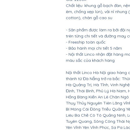
Chất liệu: khung gỗ bạch đàn, 
êm, chống xẹp lún), vải nỉ nhung
cotton), chân gỗ cao su
- Sản phẩm được làm ra bởi đội n
trên từng chi tiết và đường may 
- Freeship toàn quốc
- Bảo hành mọi chi tiết 5 năm
- Nội thất Linco nhận đặt hàng m
màu sắc của khách hàng
Nội thất Linco Hà Nội giao hàng c
thành từ Đà Nẵng trở ra bắc: Th
Hà Quảng Trị, Hà Tĩnh, Vinh Ngh
Định, Thái Bình, Phủ Lý Hà Nam, 
Hồng Bàng Kiến An Lê Chân Ngô
Thụy Thủy Nguyên Tiên Lãng Vĩ
Bí Móng Cái Đông Triều Quảng Y
Liêu Ba Chẽ Cô Tô Quảng Ninh, L
Tuyên Quang, Sông Công Thái Ngu
Yên Vĩnh Yên Vĩnh Phúc, Sa Pa Là