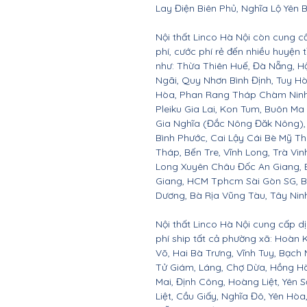
Lay Điện Biên Phủ, Nghĩa Lộ Yên B
Nội thất Linco Hà Nội còn cung c
phí, cước phí rẻ đến nhiều huyện
như: Thừa Thiên Huế, Đà Nẵng, 
Ngãi, Quy Nhơn Bình Định, Tuy 
Hòa, Phan Rang Tháp Chàm Ninh 
Pleiku Gia Lai, Kon Tum, Buôn Ma
Gia Nghĩa (Đắc Nông Đăk Nông),
Bình Phước, Cai Lậy Cái Bè Mỹ T
Tháp, Bến Tre, Vĩnh Long, Trà Vin
Long Xuyên Châu Đốc An Giang, B
Giang, HCM Tphcm Sài Gòn SG, B
Dương, Bà Rịa Vũng Tàu, Tây Nin
Nội thất Linco Hà Nội cung cấp d
phí ship tất cả phường xã: Hoàn
Võ, Hai Bà Trưng, Vĩnh Tuy, Bạch 
Tử Giám, Láng, Chợ Dừa, Hồng Hà
Mai, Định Công, Hoàng Liệt, Yên 
Liệt, Cầu Giấy, Nghĩa Đô, Yên Hò