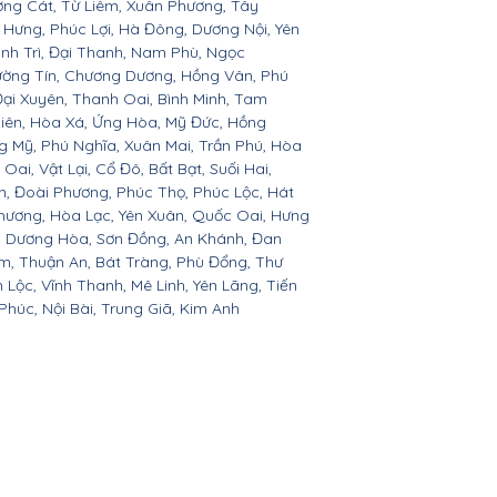
ợng Cát, Từ Liêm, Xuân Phương, Tây
t Hưng, Phúc Lợi, Hà Đông, Dương Nội, Yên
nh Trì, Đại Thanh, Nam Phù, Ngọc
hường Tín, Chương Dương, Hồng Vân, Phú
ại Xuyên, Thanh Oai, Bình Minh, Tam
iên, Hòa Xá, Ứng Hòa, Mỹ Đức, Hồng
g Mỹ, Phú Nghĩa, Xuân Mai, Trần Phú, Hòa
ai, Vật Lại, Cổ Đô, Bất Bạt, Suối Hai,
ện, Đoài Phương, Phúc Thọ, Phúc Lộc, Hát
hương, Hòa Lạc, Yên Xuân, Quốc Oai, Hưng
c, Dương Hòa, Sơn Đồng, An Khánh, Đan
âm, Thuận An, Bát Tràng, Phù Đổng, Thư
 Lộc, Vĩnh Thanh, Mê Linh, Yên Lãng, Tiến
húc, Nội Bài, Trung Giã, Kim Anh