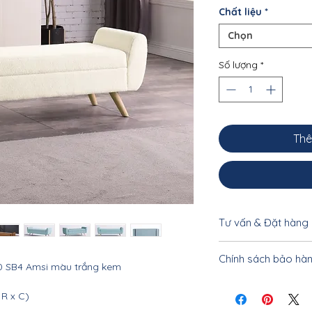
Chất liệu
*
Chọn
Số lượng
*
Thê
Tư vấn & Đặt hàng
Để được tư vấn cụ 
Chính sách bảo hà
khách vui lòng liên
50 SB4 Amsi màu trắng kem
0962.10.20.33 - 033
Nội thất Linco Hà N
 R x C)
tiết