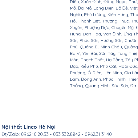
Diễn, Xuân Đỉnh, Đông Ngạc, Thư
Mỗ, Đại Mỗ, Long Biên, Bồ Đề, Việ
Nghĩa, Phú Lương, Kiến Hưng, Tha
Hồi, Thanh Liệt, Thượng Phúc, T
Xuyên, Phượng Dực, Chuyên Mỹ, Đ
Hưng, Dân Hòa, Vân Đình, Ứng Th
Sơn, Phúc Sơn, Hương Sơn, Chươn
Phú, Quảng Bị, Minh Châu, Quảng O
Ba Vì, Yên Bài, Sơn Tây, Tùng Thi
Môn, Thạch Thất, Hạ Bằng, Tây P
Đạo, Kiều Phú, Phú Cát, Hoài Đứ
Phượng, Ô Diên, Liên Minh, Gia L
Lâm, Đông Anh, Phúc Thịnh, Thiên
Thắng, Quang Minh, Sóc Sơn, Đa P
Nội thất Linco Hà Nội
Đt/Zalo: 0962.10.20.33 - 033.332.8842 - 0962.31.31.40