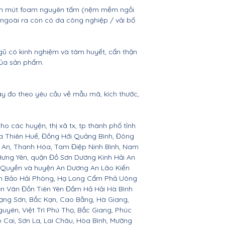
nệm mút foam nguyên tấm (nệm mềm ngồi
 (ngoài ra còn có da công nghiệp / vải bố
gũ có kinh nghiệm và tâm huyết, cẩn thận
của sản phẩm.
ay đo theo yêu cầu về mẫu mã, kích thước,
ho các huyện, thị xã tx, tp thành phố tỉnh
ừa Thiên Huế, Đồng Hới Quảng Bình, Đông
ệ An, Thanh Hóa, Tam Điệp Ninh Bình, Nam
Hưng Yên, quận Đồ Sơn Dương Kinh Hải An
 Quyền và huyện An Dương An Lão Kiến
nh Bảo Hải Phòng, Hạ Long Cẩm Phả Uông
ên Vân Đồn Tiên Yên Đầm Hả Hải Hà Bình
ạng Sơn, Bắc Kạn, Cao Bằng, Hà Giang,
yên, Việt Trì Phú Thọ, Bắc Giang, Phúc
o Cai, Sơn La, Lai Châu, Hòa Bình, Mường