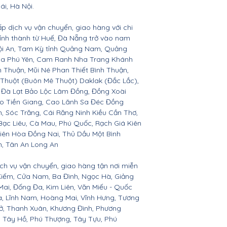
ái, Hà Nội.
ấp dịch vụ vận chuyển, giao hàng với chi
 tỉnh thành từ Huế, Đà Nẵng trở vào nam
Hội An, Tam Kỳ tỉnh Quảng Nam, Quảng
Hòa Phú Yên, Cam Ranh Nha Trang Khánh
Thuận, Mũi Né Phan Thiết Bình Thuận,
 Thuột (Buôn Mê Thuột) Daklak (Đắc Lắc),
 Đà Lạt Bảo Lộc Lâm Đồng, Đồng Xoài
ho Tiền Giang, Cao Lãnh Sa Đéc Đồng
h, Sóc Trăng, Cái Răng Ninh Kiều Cần Thơ,
ạc Liêu, Cà Mau, Phú Quốc, Rạch Giá Kiên
iên Hòa Đồng Nai, Thủ Dầu Một Bình
h, Tân An Long An
ịch vụ vận chuyển, giao hàng tận nơi miễn
 Kiếm, Cửa Nam, Ba Đình, Ngọc Hà, Giảng
Mai, Đống Đa, Kim Liên, Văn Miếu - Quốc
, Lĩnh Nam, Hoàng Mai, Vĩnh Hưng, Tương
Sở, Thanh Xuân, Khương Đình, Phương
a, Tây Hồ, Phú Thượng, Tây Tựu, Phú