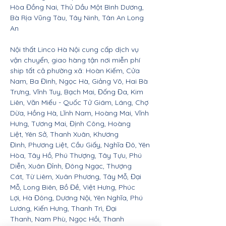
Hòa Đồng Nai, Thủ Dầu Một Bình Dương,
Bà Rịa Vũng Tàu, Tây Ninh, Tân An Long
An
Nội thất Linco Hà Nội cung cấp dịch vụ
vận chuyển, giao hàng tận nơi miễn phí
ship tất cả phường xã: Hoàn Kiếm, Cửa
Nam, Ba Đình, Ngọc Hà, Giảng Võ, Hai Bà
Trưng, Vĩnh Tuy, Bạch Mai, Đống Đa, Kim
Liên, Văn Miếu - Quốc Tử Giám, Láng, Chợ
Dừa, Hồng Hà, Lĩnh Nam, Hoàng Mai, Vĩnh
Hưng, Tương Mai, Định Công, Hoàng
Liệt, Yên Sở, Thanh Xuân, Khương
Đình, Phương Liệt, Cầu Giấy, Nghĩa Đô, Yên
Hòa, Tây Hồ, Phú Thượng, Tây Tựu, Phú
Diễn, Xuân Đỉnh, Đông Ngạc, Thượng
Cát, Từ Liêm, Xuân Phương, Tây Mỗ, Đại
Mỗ, Long Biên, Bồ Đề, Việt Hưng, Phúc
Lợi, Hà Đông, Dương Nội, Yên Nghĩa, Phú
Lương, Kiến Hưng, Thanh Trì, Đại
Thanh, Nam Phù, Ngọc Hồi, Thanh