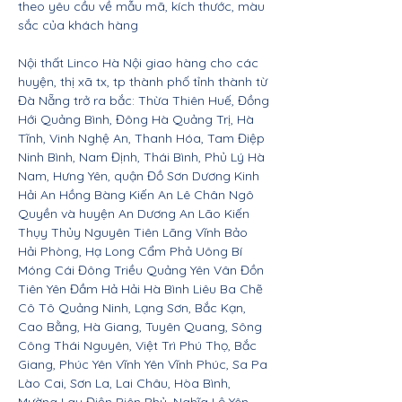
theo yêu cầu về mẫu mã, kích thước, màu
sắc của khách hàng
Nội thất Linco Hà Nội giao hàng cho các
huyện, thị xã tx, tp thành phố tỉnh thành từ
Đà Nẵng trở ra bắc: Thừa Thiên Huế, Đồng
Hới Quảng Bình, Đông Hà Quảng Trị, Hà
Tĩnh, Vinh Nghệ An, Thanh Hóa, Tam Điệp
Ninh Bình, Nam Định, Thái Bình, Phủ Lý Hà
Nam, Hưng Yên, quận Đồ Sơn Dương Kinh
Hải An Hồng Bàng Kiến An Lê Chân Ngô
Quyền và huyện An Dương An Lão Kiến
Thụy Thủy Nguyên Tiên Lãng Vĩnh Bảo
Hải Phòng, Hạ Long Cẩm Phả Uông Bí
Móng Cái Đông Triều Quảng Yên Vân Đồn
Tiên Yên Đầm Hả Hải Hà Bình Liêu Ba Chẽ
Cô Tô Quảng Ninh, Lạng Sơn, Bắc Kạn,
Cao Bằng, Hà Giang, Tuyên Quang, Sông
Công Thái Nguyên, Việt Trì Phú Thọ, Bắc
Giang, Phúc Yên Vĩnh Yên Vĩnh Phúc, Sa Pa
Lào Cai, Sơn La, Lai Châu, Hòa Bình,