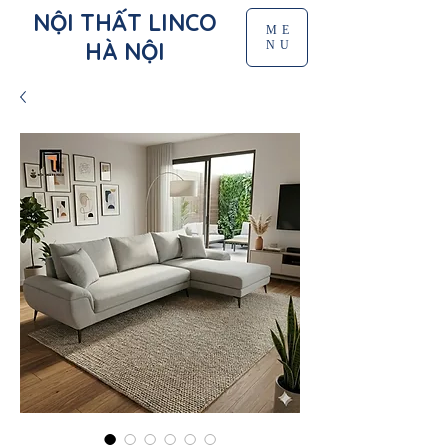
NỘI THẤT LINCO
ME
HÀ NỘI
NU