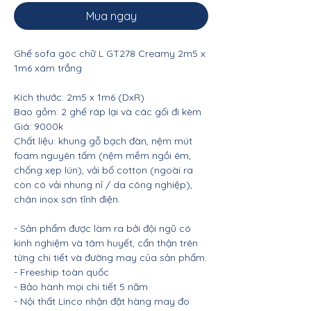
Mua ngay
Ghế sofa góc chữ L GT278 Creamy 2m5 x
1m6 xám trắng
Kích thước: 2m5 x 1m6 (DxR)
Bao gồm: 2 ghế ráp lại và các gối đi kèm
Giá: 9000k
Chất liệu: khung gỗ bạch đàn, nệm mút
foam nguyên tấm (nệm mềm ngồi êm,
chống xẹp lún), vải bố cotton (ngoài ra
còn có vải nhung nỉ / da công nghiệp),
chân inox sơn tĩnh điện.
- Sản phẩm được làm ra bởi đội ngũ có
kinh nghiệm và tâm huyết, cẩn thận trên
từng chi tiết và đường may của sản phẩm.
- Freeship toàn quốc
- Bảo hành mọi chi tiết 5 năm
- Nội thất Linco nhận đặt hàng may đo