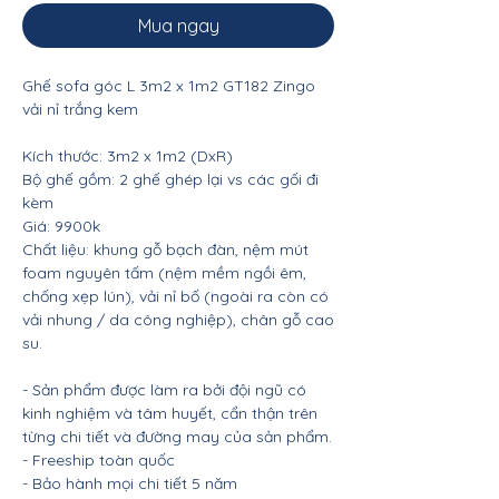
Mua ngay
Ghế sofa góc L 3m2 x 1m2 GT182 Zingo
vải nỉ trắng kem
Kích thước: 3m2 x 1m2 (DxR)
Bộ ghế gồm: 2 ghế ghép lại vs các gối đi
kèm
Giá: 9900k
Chất liệu: khung gỗ bạch đàn, nệm mút
foam nguyên tấm (nệm mềm ngồi êm,
chống xẹp lún), vải nỉ bố (ngoài ra còn có
vải nhung / da công nghiệp), chân gỗ cao
su.
- Sản phẩm được làm ra bởi đội ngũ có
kinh nghiệm và tâm huyết, cẩn thận trên
từng chi tiết và đường may của sản phẩm.
- Freeship toàn quốc
- Bảo hành mọi chi tiết 5 năm