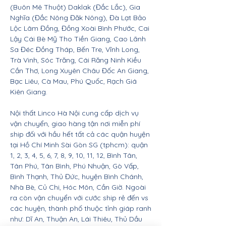
(Buôn Mê Thuột) Daklak (Đắc Lắc), Gia
Nghĩa (Đắc Nông Đăk Nông), Đà Lạt Bảo
Lộc Lâm Đồng, Đồng Xoài Bình Phước, Cai
Lậy Cái Bè Mỹ Tho Tiền Giang, Cao Lãnh
Sa Đéc Đồng Tháp, Bến Tre, Vĩnh Long,
Trà Vinh, Sóc Trăng, Cái Răng Ninh Kiều
Cần Thơ, Long Xuyên Châu Đốc An Giang,
Bạc Liêu, Cà Mau, Phú Quốc, Rạch Giá
Kiên Giang.
Nội thất Linco Hà Nội cung cấp dịch vụ
vận chuyển, giao hàng tận nơi miễn phí
ship đối với hầu hết tất cả các quận huyện
tại Hồ Chí Minh Sài Gòn SG (tphcm): quận
1, 2, 3, 4, 5, 6, 7, 8, 9, 10, 11, 12, Bình Tân,
Tân Phú, Tân Bình, Phú Nhuận, Gò Vấp,
Bình Thạnh, Thủ Đức, huyện Bình Chánh,
Nhà Bè, Củ Chi, Hóc Môn, Cần Giờ. Ngoài
ra còn vận chuyển với cước ship rẻ đến vs
các huyện, thành phố thuộc tỉnh giáp ranh
như: Dĩ An, Thuận An, Lái Thiêu, Thủ Dầu