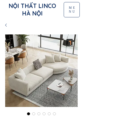
NỘI THẤT LINCO
ME
HÀ NỘI
NU