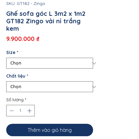
SKU: GT182 - Zingo
Ghế sofa góc L 3m2 x 1m2
GT182 Zingo vải nỉ trắng
kem
Giá
9.900.000 ₫
Size
*
Chất liệu
*
Số lượng
*
Thêm vào giỏ hàng