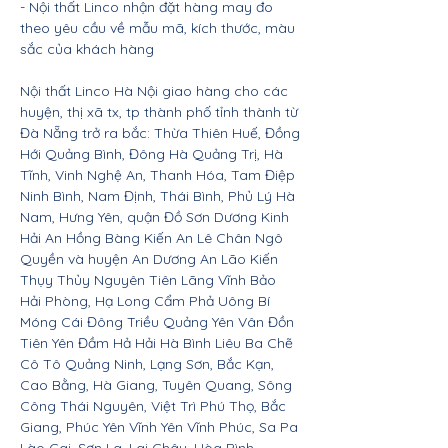
- Nội thất Linco nhận đặt hàng may đo
theo yêu cầu về mẫu mã, kích thước, màu
sắc của khách hàng
Nội thất Linco Hà Nội giao hàng cho các
huyện, thị xã tx, tp thành phố tỉnh thành từ
Đà Nẵng trở ra bắc: Thừa Thiên Huế, Đồng
Hới Quảng Bình, Đông Hà Quảng Trị, Hà
Tĩnh, Vinh Nghệ An, Thanh Hóa, Tam Điệp
Ninh Bình, Nam Định, Thái Bình, Phủ Lý Hà
Nam, Hưng Yên, quận Đồ Sơn Dương Kinh
Hải An Hồng Bàng Kiến An Lê Chân Ngô
Quyền và huyện An Dương An Lão Kiến
Thụy Thủy Nguyên Tiên Lãng Vĩnh Bảo
Hải Phòng, Hạ Long Cẩm Phả Uông Bí
Móng Cái Đông Triều Quảng Yên Vân Đồn
Tiên Yên Đầm Hả Hải Hà Bình Liêu Ba Chẽ
Cô Tô Quảng Ninh, Lạng Sơn, Bắc Kạn,
Cao Bằng, Hà Giang, Tuyên Quang, Sông
Công Thái Nguyên, Việt Trì Phú Thọ, Bắc
Giang, Phúc Yên Vĩnh Yên Vĩnh Phúc, Sa Pa