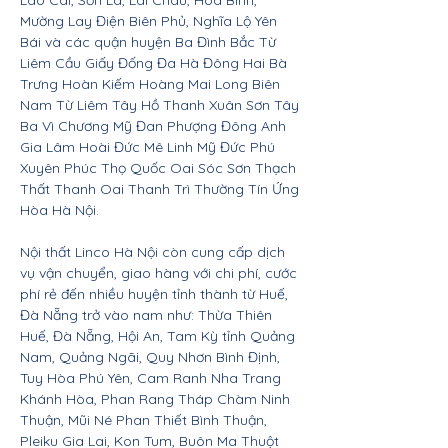
Lào Cai, Sơn La, Lai Châu, Hòa Bình,
Mường Lay Điện Biên Phủ, Nghĩa Lộ Yên
Bái và các quận huyện Ba Đình Bắc Từ
Liêm Cầu Giấy Đống Đa Hà Đông Hai Bà
Trưng Hoàn Kiếm Hoàng Mai Long Biên
Nam Từ Liêm Tây Hồ Thanh Xuân Sơn Tây
Ba Vì Chương Mỹ Đan Phượng Đông Anh
Gia Lâm Hoài Đức Mê Linh Mỹ Đức Phú
Xuyên Phúc Thọ Quốc Oai Sóc Sơn Thạch
Thất Thanh Oai Thanh Trì Thường Tín Ứng
Hòa Hà Nội.
Nội thất Linco Hà Nội còn cung cấp dịch
vụ vận chuyển, giao hàng với chi phí, cước
phí rẻ đến nhiều huyện tỉnh thành từ Huế,
Đà Nẵng trở vào nam như: Thừa Thiên
Huế, Đà Nẵng, Hội An, Tam Kỳ tỉnh Quảng
Nam, Quảng Ngãi, Quy Nhơn Bình Định,
Tuy Hòa Phú Yên, Cam Ranh Nha Trang
Khánh Hòa, Phan Rang Tháp Chàm Ninh
Thuận, Mũi Né Phan Thiết Bình Thuận,
Pleiku Gia Lai, Kon Tum, Buôn Ma Thuột