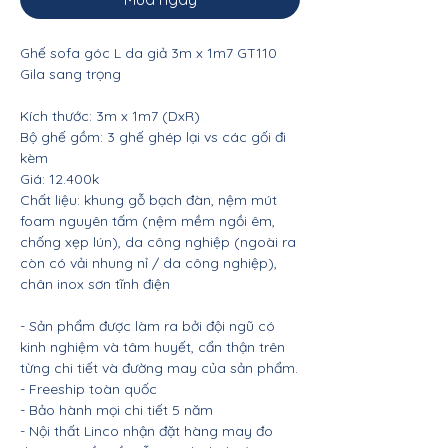
Ghế sofa góc L da giả 3m x 1m7 GT110
Gila sang trọng
Kích thước: 3m x 1m7 (DxR)
Bộ ghế gồm: 3 ghế ghép lại vs các gối đi
kèm
Giá: 12.400k
Chất liệu: khung gỗ bạch đàn, nệm mút
foam nguyên tấm (nệm mềm ngồi êm,
chống xẹp lún), da công nghiệp (ngoài ra
còn có vải nhung nỉ / da công nghiệp),
chân inox sơn tĩnh điện
- Sản phẩm được làm ra bởi đội ngũ có
kinh nghiệm và tâm huyết, cẩn thận trên
từng chi tiết và đường may của sản phẩm.
- Freeship toàn quốc
- Bảo hành mọi chi tiết 5 năm
- Nội thất Linco nhận đặt hàng may đo