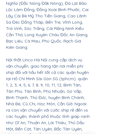
Nghĩa (Đắc Nông Đăk Nông), Đà Lạt Bảo
Lộc Lâm Đồng, Đồng Xoài Bình Phước, Cai
Lậy Cái Bè Mỹ Tho Tiền Giang, Cao Lãnh
Sa Đéc Đồng Tháp, Bến Tre, Vĩnh Long,
Trà Vinh, Sóc Trăng, Cái Răng Ninh Kiều
Cần Thơ, Long Xuyên Châu Đốc An Giang,
Bạc Liêu, Cà Mau, Phú Quốc, Rạch Giá
Kiên Giang.
Nội thất Linco Hà Nội cung cấp dịch vụ
vận chuyển, giao hàng tận nơi miễn phí
ship đối với hầu hết tất cả các quận huyện
tại Hồ Chí Minh Sài Gòn SG (tphcm): quận
1, 2, 3, 4, 5, 6, 7, 8, 9, 10, 11, 12, Bình Tân,
Tân Phú, Tân Bình, Phú Nhuận, Gò Vấp,
Bình Thạnh, Thủ Đức, huyện Bình Chánh,
Nhà Bè, Củ Chi, Hóc Môn, Cần Giờ. Ngoài
ra còn vận chuyển với cước ship rẻ đến vs
các huyện, thành phố thuộc tỉnh giáp ranh
như: Dĩ An, Thuận An, Lái Thiêu, Thủ Dầu
Một, Bến Cát, Tân Uyên, Bắc Tân Uyên,