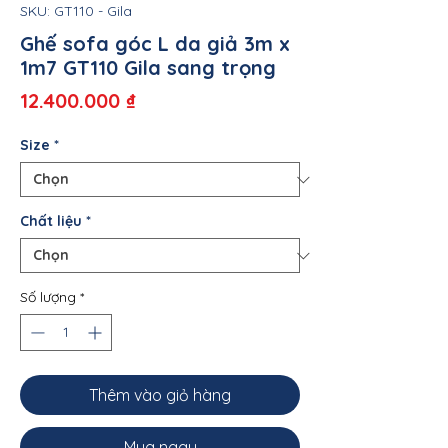
SKU: GT110 - Gila
Ghế sofa góc L da giả 3m x
1m7 GT110 Gila sang trọng
Giá
12.400.000 ₫
Size
*
Chất liệu
*
Số lượng
*
Thêm vào giỏ hàng
Mua ngay