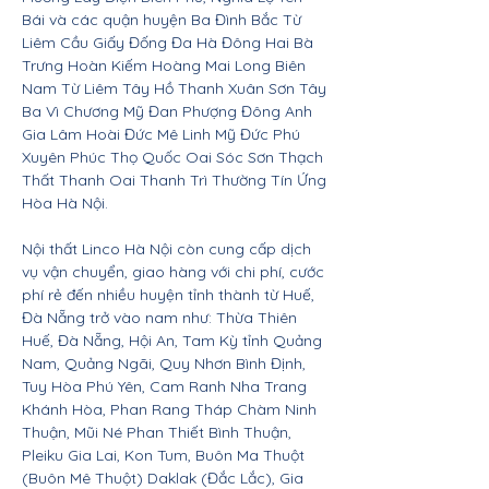
Bái và các quận huyện Ba Đình Bắc Từ
Liêm Cầu Giấy Đống Đa Hà Đông Hai Bà
Trưng Hoàn Kiếm Hoàng Mai Long Biên
Nam Từ Liêm Tây Hồ Thanh Xuân Sơn Tây
Ba Vì Chương Mỹ Đan Phượng Đông Anh
Gia Lâm Hoài Đức Mê Linh Mỹ Đức Phú
Xuyên Phúc Thọ Quốc Oai Sóc Sơn Thạch
Thất Thanh Oai Thanh Trì Thường Tín Ứng
Hòa Hà Nội.
Nội thất Linco Hà Nội còn cung cấp dịch
vụ vận chuyển, giao hàng với chi phí, cước
phí rẻ đến nhiều huyện tỉnh thành từ Huế,
Đà Nẵng trở vào nam như: Thừa Thiên
Huế, Đà Nẵng, Hội An, Tam Kỳ tỉnh Quảng
Nam, Quảng Ngãi, Quy Nhơn Bình Định,
Tuy Hòa Phú Yên, Cam Ranh Nha Trang
Khánh Hòa, Phan Rang Tháp Chàm Ninh
Thuận, Mũi Né Phan Thiết Bình Thuận,
Pleiku Gia Lai, Kon Tum, Buôn Ma Thuột
(Buôn Mê Thuột) Daklak (Đắc Lắc), Gia