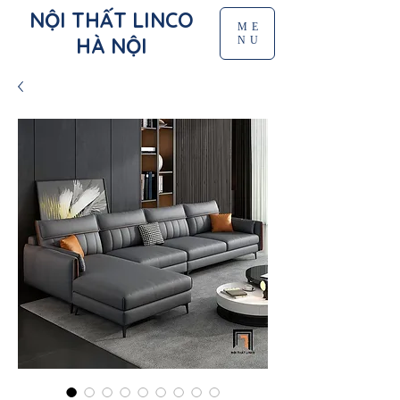
NỘI THẤT LINCO
ME
HÀ NỘI
NU