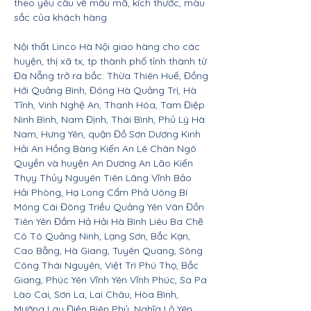
theo yêu cầu về mẫu mã, kích thước, màu
sắc của khách hàng
Nội thất Linco Hà Nội giao hàng cho các
huyện, thị xã tx, tp thành phố tỉnh thành từ
Đà Nẵng trở ra bắc: Thừa Thiên Huế, Đồng
Hới Quảng Bình, Đông Hà Quảng Trị, Hà
Tĩnh, Vinh Nghệ An, Thanh Hóa, Tam Điệp
Ninh Bình, Nam Định, Thái Bình, Phủ Lý Hà
Nam, Hưng Yên, quận Đồ Sơn Dương Kinh
Hải An Hồng Bàng Kiến An Lê Chân Ngô
Quyền và huyện An Dương An Lão Kiến
Thụy Thủy Nguyên Tiên Lãng Vĩnh Bảo
Hải Phòng, Hạ Long Cẩm Phả Uông Bí
Móng Cái Đông Triều Quảng Yên Vân Đồn
Tiên Yên Đầm Hả Hải Hà Bình Liêu Ba Chẽ
Cô Tô Quảng Ninh, Lạng Sơn, Bắc Kạn,
Cao Bằng, Hà Giang, Tuyên Quang, Sông
Công Thái Nguyên, Việt Trì Phú Thọ, Bắc
Giang, Phúc Yên Vĩnh Yên Vĩnh Phúc, Sa Pa
Lào Cai, Sơn La, Lai Châu, Hòa Bình,
Mường Lay Điện Biên Phủ, Nghĩa Lộ Yên