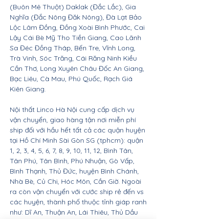
(Buôn Mê Thuột) Daklak (Đắc Lắc), Gia
Nghĩa (Đắc Nông Đăk Nông), Đà Lạt Bảo
Lộc Lâm Đồng, Đồng Xoài Bình Phước, Cai
Lậy Cái Bè Mỹ Tho Tiền Giang, Cao Lãnh
Sa Đéc Đồng Tháp, Bến Tre, Vĩnh Long,
Trà Vinh, Sóc Trăng, Cái Răng Ninh Kiều
Cần Thơ, Long Xuyên Châu Đốc An Giang,
Bạc Liêu, Cà Mau, Phú Quốc, Rạch Giá
Kiên Giang.
Nội thất Linco Hà Nội cung cấp dịch vụ
vận chuyển, giao hàng tận nơi miễn phí
ship đối với hầu hết tất cả các quận huyện
tại Hồ Chí Minh Sài Gòn SG (tphcm): quận
1, 2, 3, 4, 5, 6, 7, 8, 9, 10, 11, 12, Bình Tân,
Tân Phú, Tân Bình, Phú Nhuận, Gò Vấp,
Bình Thạnh, Thủ Đức, huyện Bình Chánh,
Nhà Bè, Củ Chi, Hóc Môn, Cần Giờ. Ngoài
ra còn vận chuyển với cước ship rẻ đến vs
các huyện, thành phố thuộc tỉnh giáp ranh
như: Dĩ An, Thuận An, Lái Thiêu, Thủ Dầu