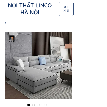
NỘI THẤT LINCO
ME
HÀ NỘI
NU