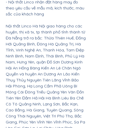
- Nội thất Linco nhận đặt hàng may đo
theo yêu cầu về mẫu mã, kích thước, màu
sắc của khách hàng
Nội thất Linco Hà Nội giao hàng cho các
huyện, thị xã tx, tp thành phố tỉnh thành từ
Đà Nẵng trở ra bắc: Thừa Thiên Huế, Đồng
Hới Quảng Bình, Đông Hà Quảng Trị, Hà
Tĩnh, Vinh Nghệ An, Thanh Hóa, Tam Điệp
Ninh Bình, Nam Định, Thái Bình, Phủ Lý Hà
Nam, Hưng Yên, quận Đồ Sơn Dương Kinh
Hải An Hồng Bàng Kiến An Lê Chân Ngô
Quyền và huyện An Dương An Lão Kiến
Thụy Thủy Nguyên Tiên Lãng Vĩnh Bảo
Hải Phòng, Hạ Long Cẩm Phả Uông Bí
Móng Cái Đông Triều Quảng Yên Vân Đồn
Tiên Yên Đầm Hả Hải Hà Bình Liêu Ba Chẽ
Cô Tô Quảng Ninh, Lạng Sơn, Bắc Kạn,
Cao Bằng, Hà Giang, Tuyên Quang, Sông
Công Thái Nguyên, Việt Trì Phú Thọ, Bắc
Giang, Phúc Yên Vĩnh Yên Vĩnh Phúc, Sa Pa