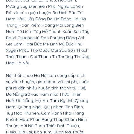
Lào Cai, Sơn La, Lai Châu, Hòa Bình,
Mường Lay Điện Biên Phủ, Nghĩa Lộ Yên
Bái và các quận huyện Ba Đình Bắc Từ
Liêm Cầu Giấy Đống Đa Hà Đông Hai Bà
Trưng Hoàn Kiếm Hoàng Mai Long Biên
Nam Từ Liêm Tây Hồ Thanh Xuân Sơn Tây
Ba Vì Chương Mỹ Đan Phượng Đông Anh
Gia Lâm Hoài Đức Mê Linh Mỹ Đức Phú
Xuyên Phúc Thọ Quốc Oai Sóc Sơn Thạch
Thất Thanh Oai Thanh Trì Thường Tín Ứng
Hòa Hà Nội.
Nội thất Linco Hà Nội còn cung cấp dịch
vụ vận chuyển, giao hàng với chi phí, cước
phí rẻ đến nhiều huyện tỉnh thành từ Huế,
Đà Nẵng trở vào nam như: Thừa Thiên
Huế, Đà Nẵng, Hội An, Tam Kỳ tỉnh Quảng
Nam, Quảng Ngãi, Quy Nhơn Bình Định,
Tuy Hòa Phú Yên, Cam Ranh Nha Trang
Khánh Hòa, Phan Rang Tháp Chàm Ninh
Thuận, Mũi Né Phan Thiết Bình Thuận,
Pleiku Gia Lai, Kon Tum, Buôn Ma Thuột