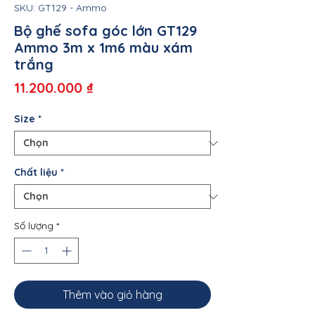
SKU: GT129 - Ammo
Bộ ghế sofa góc lớn GT129
Ammo 3m x 1m6 màu xám
trắng
Giá
11.200.000 ₫
Size
*
Chất liệu
*
Số lượng
*
Thêm vào giỏ hàng