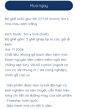
Mua ngay
Bộ ghế sofa góc lớn GT129 Ammo 3m x
1m6 màu xám trắng
Kích thước: 3m x 1m6 (DxR)
Bộ ghế gồm: 3 ghế ghép lại vs các gối đi
kèm
Giá: 11.200k
Chất liệu: khung gỗ bạch đàn, nệm mút
foam nguyên tấm (nệm mềm ngồi êm,
chống xẹp lún), vải bố cotton (ngoài ra
còn có vải nhung nỉ / da công nghiệp),
chân gỗ cao su.
- Sản phẩm được làm ra bởi đội ngũ có
kinh nghiệm và tâm huyết, cẩn thận trên
từng chi tiết và đường may của sản phẩm.
- Freeship toàn quốc
- Bảo hành mọi chi tiết 5 năm