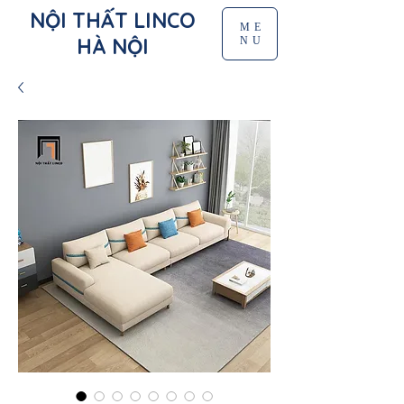
NỘI THẤT LINCO
ME
HÀ NỘI
NU