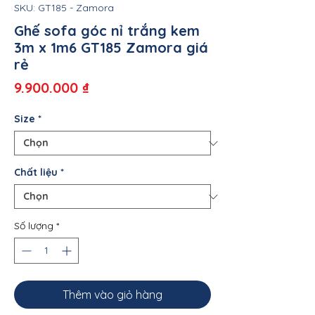
SKU: GT185 - Zamora
Ghế sofa góc nỉ trắng kem
3m x 1m6 GT185 Zamora giá
rẻ
Giá
9.900.000 ₫
Size
*
Chất liệu
*
Số lượng
*
Thêm vào giỏ hàng