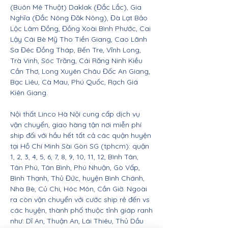
(Buôn Mê Thuột) Daklak (Đắc Lắc), Gia
Nghĩa (Đắc Nông Đăk Nông), Đà Lạt Bảo
Lộc Lâm Đồng, Đồng Xoài Bình Phước, Cai
Lậy Cái Bè Mỹ Tho Tiền Giang, Cao Lãnh
Sa Đéc Đồng Tháp, Bến Tre, Vĩnh Long,
Trà Vinh, Sóc Trăng, Cái Răng Ninh Kiều
Cần Thơ, Long Xuyên Châu Đốc An Giang,
Bạc Liêu, Cà Mau, Phú Quốc, Rạch Giá
Kiên Giang.
Nội thất Linco Hà Nội cung cấp dịch vụ
vận chuyển, giao hàng tận nơi miễn phí
ship đối với hầu hết tất cả các quận huyện
tại Hồ Chí Minh Sài Gòn SG (tphcm): quận
1, 2, 3, 4, 5, 6, 7, 8, 9, 10, 11, 12, Bình Tân,
Tân Phú, Tân Bình, Phú Nhuận, Gò Vấp,
Bình Thạnh, Thủ Đức, huyện Bình Chánh,
Nhà Bè, Củ Chi, Hóc Môn, Cần Giờ. Ngoài
ra còn vận chuyển với cước ship rẻ đến vs
các huyện, thành phố thuộc tỉnh giáp ranh
như: Dĩ An, Thuận An, Lái Thiêu, Thủ Dầu