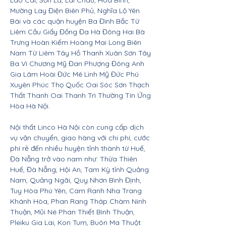
Lào Cai, Sơn La, Lai Châu, Hòa Bình,
Mường Lay Điện Biên Phủ, Nghĩa Lộ Yên
Bái và các quận huyện Ba Đình Bắc Từ
Liêm Cầu Giấy Đống Đa Hà Đông Hai Bà
Trưng Hoàn Kiếm Hoàng Mai Long Biên
Nam Từ Liêm Tây Hồ Thanh Xuân Sơn Tây
Ba Vì Chương Mỹ Đan Phượng Đông Anh
Gia Lâm Hoài Đức Mê Linh Mỹ Đức Phú
Xuyên Phúc Thọ Quốc Oai Sóc Sơn Thạch
Thất Thanh Oai Thanh Trì Thường Tín Ứng
Hòa Hà Nội.
Nội thất Linco Hà Nội còn cung cấp dịch
vụ vận chuyển, giao hàng với chi phí, cước
phí rẻ đến nhiều huyện tỉnh thành từ Huế,
Đà Nẵng trở vào nam như: Thừa Thiên
Huế, Đà Nẵng, Hội An, Tam Kỳ tỉnh Quảng
Nam, Quảng Ngãi, Quy Nhơn Bình Định,
Tuy Hòa Phú Yên, Cam Ranh Nha Trang
Khánh Hòa, Phan Rang Tháp Chàm Ninh
Thuận, Mũi Né Phan Thiết Bình Thuận,
Pleiku Gia Lai, Kon Tum, Buôn Ma Thuột