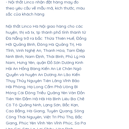
- Nội thất Linco nhận đặt hàng may đo
theo yêu cầu về mẫu mã, kích thước, màu
sắc của khách hàng
Nội thất Linco Hà Nội giao hàng cho các
huyện, thị xã tx, tp thành phố tỉnh thành từ
Đà Nẵng trở ra bắc: Thừa Thiên Huế, Đồng
Hới Quảng Bình, Đông Hà Quảng Trị, Hà
Tĩnh, Vinh Nghệ An, Thanh Hóa, Tam Điệp
Ninh Bình, Nam Định, Thái Bình, Phủ Lý Hà
Nam, Hưng Yên, quận Đồ Sơn Dương Kinh
Hải An Hồng Bàng Kiến An Lê Chân Ngô
Quyền và huyện An Dương An Lão Kiến
Thụy Thủy Nguyên Tiên Lãng Vĩnh Bảo
Hải Phòng, Hạ Long Cẩm Phả Uông Bí
Móng Cái Đông Triều Quảng Yên Vân Đồn
Tiên Yên Đầm Hả Hải Hà Bình Liêu Ba Chẽ
Cô Tô Quảng Ninh, Lạng Sơn, Bắc Kạn,
Cao Bằng, Hà Giang, Tuyên Quang, Sông
Công Thái Nguyên, Việt Trì Phú Thọ, Bắc
Giang, Phúc Yên Vĩnh Yên Vĩnh Phúc, Sa Pa