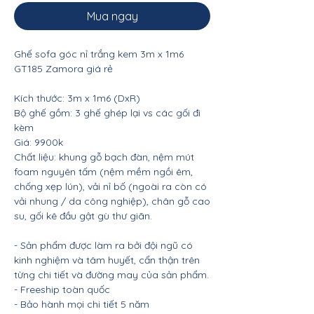
Mua ngay
Ghế sofa góc nỉ trắng kem 3m x 1m6
GT185 Zamora giá rẻ
Kích thước: 3m x 1m6 (DxR)
Bộ ghế gồm: 3 ghế ghép lại vs các gối đi
kèm
Giá: 9900k
Chất liệu: khung gỗ bạch đàn, nệm mút
foam nguyên tấm (nệm mềm ngồi êm,
chống xẹp lún), vải nỉ bố (ngoài ra còn có
vải nhung / da công nghiệp), chân gỗ cao
su, gối kê đầu gật gù thư giãn.
- Sản phẩm được làm ra bởi đội ngũ có
kinh nghiệm và tâm huyết, cẩn thận trên
từng chi tiết và đường may của sản phẩm.
- Freeship toàn quốc
- Bảo hành mọi chi tiết 5 năm