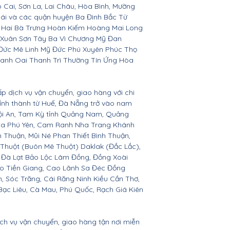
o Cai, Sơn La, Lai Châu, Hòa Bình, Mường
Bái và các quận huyện Ba Đình Bắc Từ
 Hai Bà Trưng Hoàn Kiếm Hoàng Mai Long
 Xuân Sơn Tây Ba Vì Chương Mỹ Đan
Đức Mê Linh Mỹ Đức Phú Xuyên Phúc Thọ
anh Oai Thanh Trì Thường Tín Ứng Hòa
ấp dịch vụ vận chuyển, giao hàng với chi
 tỉnh thành từ Huế, Đà Nẵng trở vào nam
Hội An, Tam Kỳ tỉnh Quảng Nam, Quảng
Hòa Phú Yên, Cam Ranh Nha Trang Khánh
Thuận, Mũi Né Phan Thiết Bình Thuận,
 Thuột (Buôn Mê Thuột) Daklak (Đắc Lắc),
 Đà Lạt Bảo Lộc Lâm Đồng, Đồng Xoài
ho Tiền Giang, Cao Lãnh Sa Đéc Đồng
h, Sóc Trăng, Cái Răng Ninh Kiều Cần Thơ,
ạc Liêu, Cà Mau, Phú Quốc, Rạch Giá Kiên
ịch vụ vận chuyển, giao hàng tận nơi miễn