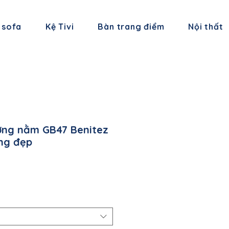
 sofa
Kệ Tivi
Bàn trang điểm
Nội thất
ờng nằm GB47 Benitez
ng đẹp
á