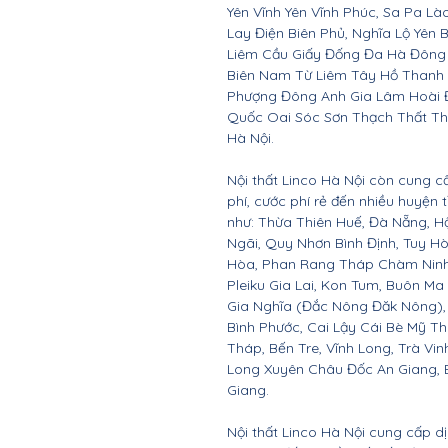
Yên Vĩnh Yên Vĩnh Phúc, Sa Pa Là
Lay Điện Biên Phủ, Nghĩa Lộ Yên 
Liêm Cầu Giấy Đống Đa Hà Đông
Biên Nam Từ Liêm Tây Hồ Thanh
Phượng Đông Anh Gia Lâm Hoài 
Quốc Oai Sóc Sơn Thạch Thất Th
Hà Nội.
Nội thất Linco Hà Nội còn cung c
phí, cước phí rẻ đến nhiều huyện
như: Thừa Thiên Huế, Đà Nẵng, 
Ngãi, Quy Nhơn Bình Định, Tuy 
Hòa, Phan Rang Tháp Chàm Ninh 
Pleiku Gia Lai, Kon Tum, Buôn Ma
Gia Nghĩa (Đắc Nông Đăk Nông),
Bình Phước, Cai Lậy Cái Bè Mỹ T
Tháp, Bến Tre, Vĩnh Long, Trà Vin
Long Xuyên Châu Đốc An Giang, B
Giang.
Nội thất Linco Hà Nội cung cấp d