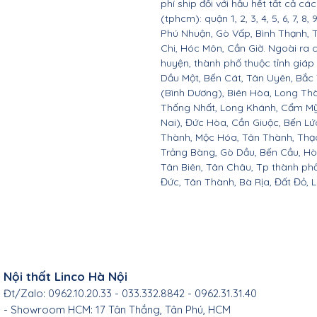
phí ship đối với hầu hết tất cả c
(tphcm): quận 1, 2, 3, 4, 5, 6, 7, 8,
Phú Nhuận, Gò Vấp, Bình Thạnh, 
Chi, Hóc Môn, Cần Giờ. Ngoài ra 
huyện, thành phố thuộc tỉnh giáp 
Dầu Một, Bến Cát, Tân Uyên, Bắc
(Bình Dương), Biên Hòa, Long Th
Thống Nhất, Long Khánh, Cẩm Mỹ
Nai), Đức Hòa, Cần Giuộc, Bến Lứ
Thành, Mộc Hóa, Tân Thành, Thạc
Trảng Bàng, Gò Dầu, Bến Cầu, H
Tân Biên, Tân Châu, Tp thành ph
Đức, Tân Thành, Bà Rịa, Đất Đỏ, 
Nội thất Linco Hà Nội
Đt/Zalo: 0962.10.20.33 - 033.332.8842 - 0962.31.31.40
- Showroom HCM: 17 Tân Thắng, Tân Phú, HCM