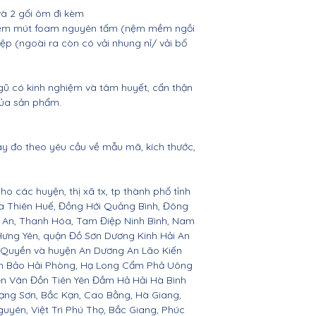
à 2 gối ôm đi kèm
, nệm mút foam nguyên tấm (nệm mềm ngồi
ệp (ngoài ra còn có vải nhung nỉ/ vải bố
gũ có kinh nghiệm và tâm huyết, cẩn thận
của sản phẩm.
ay đo theo yêu cầu về mẫu mã, kích thước,
ho các huyện, thị xã tx, tp thành phố tỉnh
ừa Thiên Huế, Đồng Hới Quảng Bình, Đông
ệ An, Thanh Hóa, Tam Điệp Ninh Bình, Nam
Hưng Yên, quận Đồ Sơn Dương Kinh Hải An
 Quyền và huyện An Dương An Lão Kiến
nh Bảo Hải Phòng, Hạ Long Cẩm Phả Uông
ên Vân Đồn Tiên Yên Đầm Hả Hải Hà Bình
ạng Sơn, Bắc Kạn, Cao Bằng, Hà Giang,
yên, Việt Trì Phú Thọ, Bắc Giang, Phúc