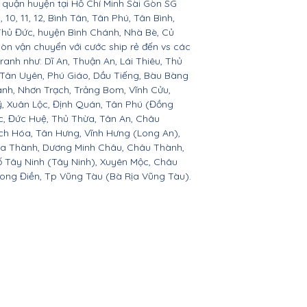
ác quận huyện tại Hồ Chí Minh Sài Gòn SG
 9, 10, 11, 12, Bình Tân, Tân Phú, Tân Bình,
Thủ Đức, huyện Bình Chánh, Nhà Bè, Củ
còn vận chuyển với cước ship rẻ đến vs các
ranh như: Dĩ An, Thuận An, Lái Thiêu, Thủ
 Tân Uyên, Phú Giáo, Dầu Tiếng, Bàu Bàng
ành, Nhơn Trạch, Trảng Bom, Vĩnh Cửu,
, Xuân Lộc, Định Quán, Tân Phú (Đồng
c, Đức Huệ, Thủ Thừa, Tân An, Châu
h Hóa, Tân Hưng, Vĩnh Hưng (Long An),
òa Thành, Dương Minh Châu, Châu Thành,
ố Tây Ninh (Tây Ninh), Xuyên Mộc, Châu
Long Điền, Tp Vũng Tàu (Bà Rịa Vũng Tàu).