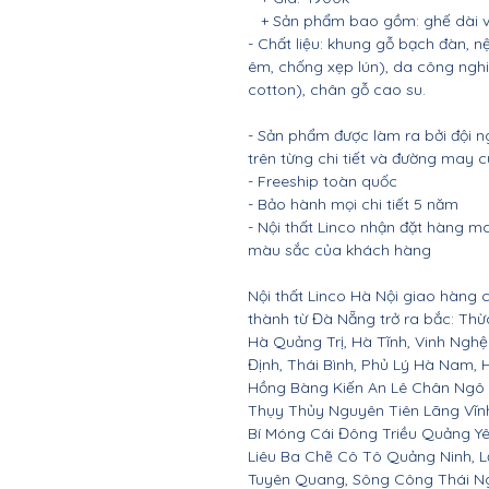
+ Sản phẩm bao gồm: ghế dài v
- Chất liệu: khung gỗ bạch đàn
êm, chống xẹp lún), da công nghi
cotton), chân gỗ cao su.
- Sản phẩm được làm ra bởi đội n
trên từng chi tiết và đường may 
- Freeship toàn quốc
- Bảo hành mọi chi tiết 5 năm
- Nội thất Linco nhận đặt hàng m
màu sắc của khách hàng
Nội thất Linco Hà Nội giao hàng c
thành từ Đà Nẵng trở ra bắc: Th
Hà Quảng Trị, Hà Tĩnh, Vinh Ngh
Định, Thái Bình, Phủ Lý Hà Nam, 
Hồng Bàng Kiến An Lê Chân Ngô
Thụy Thủy Nguyên Tiên Lãng Vĩ
Bí Móng Cái Đông Triều Quảng Y
Liêu Ba Chẽ Cô Tô Quảng Ninh, L
Tuyên Quang, Sông Công Thái Ngu