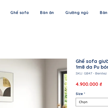
Ghế sofa
Bàn ăn
Giường ngủ
Bàn
Ghế sofa giư
1m8 da Pu bó
SKU: GB47 - Benitez
Gi
4.900.000 ₫
Size
*
Chọn