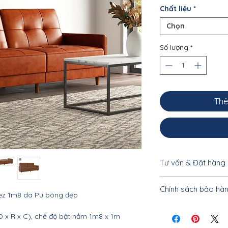
Chất liệu
*
Chọn
Số lượng
*
Thê
Tư vấn & Đặt hàng
Để được tư vấn cụ 
Chính sách bảo hà
khách vui lòng liên
ez 1m8 da Pu bóng đẹp
0962.10.20.33 - 033
Nội thất Linco Hà N
D x R x C), chế độ bật nằm 1m8 x 1m
tiết