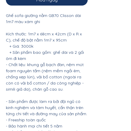
Ghế sofa giường nằm GB70 Clisson dài
1m7 màu xám ghi
Kích thước: 1m7 x 68cm x 42cm (D x R x
C), chế độ bật nằm 1m7 x 95cm
+ Giá: 3000k
+ Sản phẩm bao gồm: ghế dài và 2 gối
ôm đi kèm
- Chất liệu: khung gỗ bạch đàn, nệm mút
foam nguyên tấm (nệm mềm ngồi êm,
chống xẹp lún), vải bố cotton (ngoài ra
còn có vải bố cotton / da công nghiệp -
simili giả da), chân gỗ cao su.
- Sản phẩm được làm ra bởi đội ngũ có
kinh nghiệm và tâm huyết, cẩn thận trên
từng chi tiết và đường may của sản phẩm.
- Freeship toàn quốc
- Bảo hành mọi chi tiết 5 năm