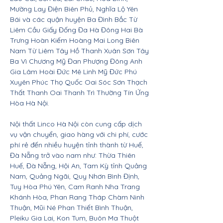
Mường Lay Điện Biên Phủ, Nghĩa Lộ Yên
Bái và các quận huyện Ba Đình Bắc Từ
Liêm Cầu Giấy Đống Đa Hà Đông Hai Bà
Trưng Hoàn Kiếm Hoàng Mai Long Biên
Nam Từ Liêm Tây Hồ Thanh Xuân Sơn Tây
Ba Vì Chương Mỹ Đan Phượng Đông Anh
Gia Lâm Hoài Đức Mê Linh Mỹ Đức Phú
Xuyên Phúc Thọ Quốc Oai Sóc Sơn Thạch
Thất Thanh Oai Thanh Trì Thường Tín Ứng
Hòa Hà Nội.
Nội thất Linco Hà Nội còn cung cấp dịch
vụ vận chuyển, giao hàng với chi phí, cước
phí rẻ đến nhiều huyện tỉnh thành từ Huế,
Đà Nẵng trở vào nam như: Thừa Thiên
Huế, Đà Nẵng, Hội An, Tam Kỳ tỉnh Quảng
Nam, Quảng Ngãi, Quy Nhơn Bình Định,
Tuy Hòa Phú Yên, Cam Ranh Nha Trang
Khánh Hòa, Phan Rang Tháp Chàm Ninh
Thuận, Mũi Né Phan Thiết Bình Thuận,
Pleiku Gia Lai, Kon Tum, Buôn Ma Thuột