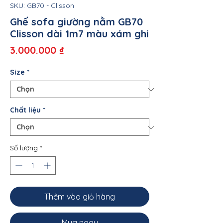
SKU: GB70 - Clisson
Ghế sofa giường nằm GB70
Clisson dài 1m7 màu xám ghi
Giá
3.000.000 ₫
Size
*
Chất liệu
*
Số lượng
*
Thêm vào giỏ hàng
Mua ngay