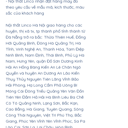
- Nội thất Linco nhận đặt hàng may đo
theo yêu cầu về mẫu mã, kích thước, màu
sắc của khách hàng
Nội thất Linco Hà Nội giao hàng cho các
huyện, thị xã tx, tp thành phố tỉnh thành từ
Đà Nẵng trở ra bắc: Thừa Thiên Huế, Đồng
Hới Quảng Bình, Đông Hà Quảng Trị, Hà
Tĩnh, Vinh Nghệ An, Thanh Hóa, Tam Điệp
Ninh Bình, Nam Định, Thái Bình, Phủ Lý Hà
Nam, Hưng Yên, quận Đồ Sơn Dương Kinh
Hải An Hồng Bàng Kiến An Lê Chân Ngô
Quyền và huyện An Dương An Lão Kiến
Thụy Thủy Nguyên Tiên Lãng Vĩnh Bảo
Hải Phòng, Hạ Long Cẩm Phả Uông Bí
Móng Cái Đông Triều Quảng Yên Vân Đồn
Tiên Yên Đầm Hả Hải Hà Bình Liêu Ba Chẽ
Cô Tô Quảng Ninh, Lạng Sơn, Bắc Kạn,
Cao Bằng, Hà Giang, Tuyên Quang, Sông
Công Thái Nguyên, Việt Trì Phú Thọ, Bắc
Giang, Phúc Yên Vĩnh Yên Vĩnh Phúc, Sa Pa
Lào Cai, Sơn La, Lai Châu, Hòa Bình,