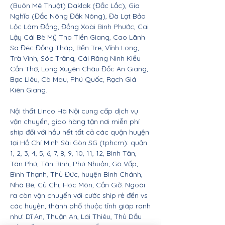
(Buôn Mê Thuột) Daklak (Đắc Lắc), Gia
Nghĩa (Đắc Nông Đăk Nông), Đà Lạt Bảo
Lộc Lâm Đồng, Đồng Xoài Bình Phước, Cai
Lậy Cái Bè Mỹ Tho Tiền Giang, Cao Lãnh
Sa Đéc Đồng Tháp, Bến Tre, Vĩnh Long,
Trà Vinh, Sóc Trăng, Cái Răng Ninh Kiều
Cần Thơ, Long Xuyên Châu Đốc An Giang,
Bạc Liêu, Cà Mau, Phú Quốc, Rạch Giá
Kiên Giang.
Nội thất Linco Hà Nội cung cấp dịch vụ
vận chuyển, giao hàng tận nơi miễn phí
ship đối với hầu hết tất cả các quận huyện
tại Hồ Chí Minh Sài Gòn SG (tphcm): quận
1, 2, 3, 4, 5, 6, 7, 8, 9, 10, 11, 12, Bình Tân,
Tân Phú, Tân Bình, Phú Nhuận, Gò Vấp,
Bình Thạnh, Thủ Đức, huyện Bình Chánh,
Nhà Bè, Củ Chi, Hóc Môn, Cần Giờ. Ngoài
ra còn vận chuyển với cước ship rẻ đến vs
các huyện, thành phố thuộc tỉnh giáp ranh
như: Dĩ An, Thuận An, Lái Thiêu, Thủ Dầu