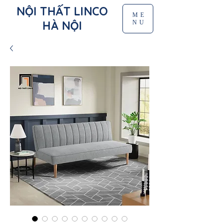
NỘI THẤT LINCO
ME
HÀ NỘI
NU