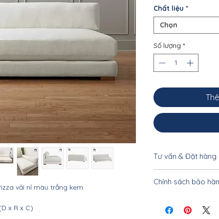
Chất liệu
*
Chọn
Số lượng
*
Thê
Tư vấn & Đặt hàng
Để được tư vấn cụ 
Chính sách bảo hà
khách vui lòng liên
izza vải nỉ màu trắng kem
0333328842 - 0962.1
Nội thất Linco Hà N
D x R x C)
tiết