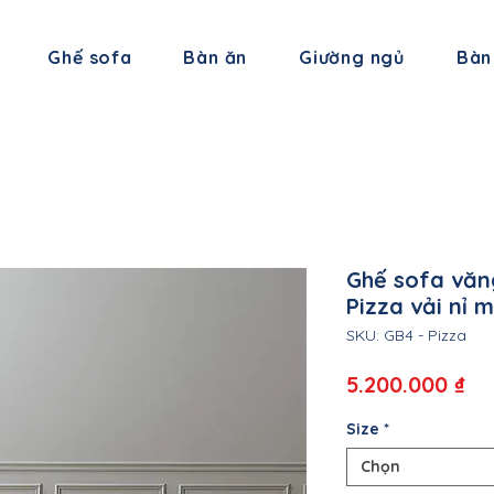
Ghế sofa
Bàn ăn
Giường ngủ
Bàn
Ghế sofa văn
Pizza vải nỉ 
SKU: GB4 - Pizza
Gi
5.200.000 ₫
Size
*
Chọn