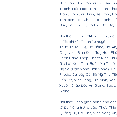
Nai), Đức Hòa, Cần Giuộc, Bến Lứ
Thành, Mộc Hóa, Tân Thành, Thạc
Trảng Bàng, Gò Dầu, Bến Cầu, H
Tân Biên, Tân Châu, Tp thành ph
Đức, Tân Thành, Bà Rịa, Đất Đỏ, 
Nội thất Linco HCM còn cung cấp 
cước phí rẻ đến nhiều huyện tỉnh
Thừa Thiên Huế, Đà Nẵng, Hội A
Quy Nhơn Bình Định, Tuy Hòa Ph
Phan Rang Tháp Chàm Ninh Thuận,
Gia Lai, Kon Tum, Buôn Ma Thuột
Nghĩa (Đắc Nông Đăk Nông), Đà 
Phước, Cai Lậy Cái Bè Mỹ Tho Ti
Bến Tre, Vĩnh Long, Trà Vinh, Sóc
Xuyên Châu Đốc An Giang, Bạc Li
Giang.
Nội thất Linco giao hàng cho các 
từ Đà Nẵng trở ra bắc: Thừa Thi
Quảng Trị, Hà Tĩnh, Vinh Nghệ A