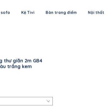
 sofa
Kệ Tivi
Bàn trang điểm
Nội thất
g thư giãn 2m GB4
màu trắng kem
á