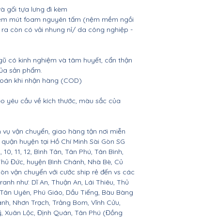
 gối tựa lưng đi kèm
, nệm mút foam nguyên tấm (nệm mềm ngồi
 ra còn có vải nhung nỉ/ da công nghiệp -
gũ có kinh nghiệm và tâm huyết, cẩn thận
của sản phẩm.
 toán khi nhận hàng (COD)
o yêu cầu về kích thước, màu sắc của
 vụ vận chuyển, giao hàng tận nơi miễn
ác quận huyện tại Hồ Chí Minh Sài Gòn SG
 9, 10, 11, 12, Bình Tân, Tân Phú, Tân Bình,
Thủ Đức, huyện Bình Chánh, Nhà Bè, Củ
còn vận chuyển với cước ship rẻ đến vs các
ranh như: Dĩ An, Thuận An, Lái Thiêu, Thủ
 Tân Uyên, Phú Giáo, Dầu Tiếng, Bàu Bàng
ành, Nhơn Trạch, Trảng Bom, Vĩnh Cửu,
, Xuân Lộc, Định Quán, Tân Phú (Đồng