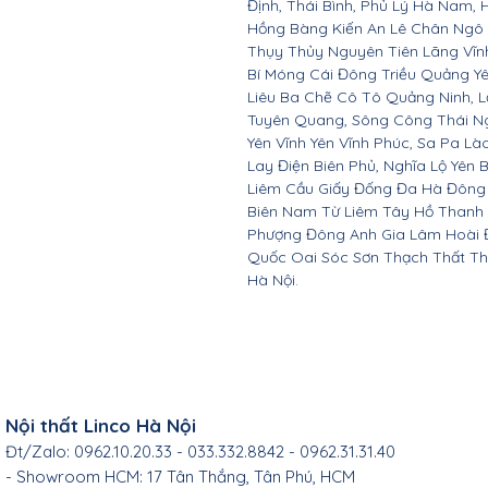
Định, Thái Bình, Phủ Lý Hà Nam, 
Hồng Bàng Kiến An Lê Chân Ngô
Thụy Thủy Nguyên Tiên Lãng Vĩ
Bí Móng Cái Đông Triều Quảng Y
Liêu Ba Chẽ Cô Tô Quảng Ninh, L
Tuyên Quang, Sông Công Thái Ngu
Yên Vĩnh Yên Vĩnh Phúc, Sa Pa Là
Lay Điện Biên Phủ, Nghĩa Lộ Yên 
Liêm Cầu Giấy Đống Đa Hà Đông
Biên Nam Từ Liêm Tây Hồ Thanh
Phượng Đông Anh Gia Lâm Hoài 
Quốc Oai Sóc Sơn Thạch Thất Th
Hà Nội.
Nội thất Linco Hà Nội
Đt/Zalo: 0962.10.20.33 - 033.332.8842 - 0962.31.31.40
- Showroom HCM: 17 Tân Thắng, Tân Phú, HCM