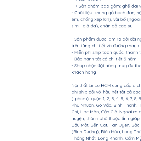
+ Sản phẩm bao gồm: ghế dài và
- Chất liệu: khung gỗ bạch đàn
êm, chống xẹp lún), vải bố (ngoài
simili giả da), chân gỗ cao su.
- Sản phẩm được làm ra bởi đội n
trên từng chi tiết và đường may 
- Miễn phí ship toàn quốc, thanh
- Bảo hành tất cả chi tiết 5 năm
- Shop nhận đặt hàng may đo the
khách hàng
Nội thất Linco HCM cung cấp dịch
phí ship đối với hầu hết tất cả c
(tphcm): quận 1, 2, 3, 4, 5, 6, 7, 8,
Phú Nhuận, Gò Vấp, Bình Thạnh, 
Chi, Hóc Môn, Cần Giờ. Ngoài ra 
huyện, thành phố thuộc tỉnh giáp 
Dầu Một, Bến Cát, Tân Uyên, Bắc
(Bình Dương), Biên Hòa, Long Th
Thống Nhất, Long Khánh, Cẩm Mỹ