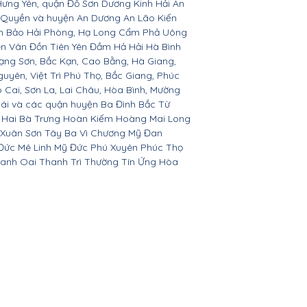
Hưng Yên, quận Đồ Sơn Dương Kinh Hải An
 Quyền và huyện An Dương An Lão Kiến
nh Bảo Hải Phòng, Hạ Long Cẩm Phả Uông
ên Vân Đồn Tiên Yên Đầm Hả Hải Hà Bình
ạng Sơn, Bắc Kạn, Cao Bằng, Hà Giang,
yên, Việt Trì Phú Thọ, Bắc Giang, Phúc
o Cai, Sơn La, Lai Châu, Hòa Bình, Mường
Bái và các quận huyện Ba Đình Bắc Từ
 Hai Bà Trưng Hoàn Kiếm Hoàng Mai Long
 Xuân Sơn Tây Ba Vì Chương Mỹ Đan
Đức Mê Linh Mỹ Đức Phú Xuyên Phúc Thọ
anh Oai Thanh Trì Thường Tín Ứng Hòa