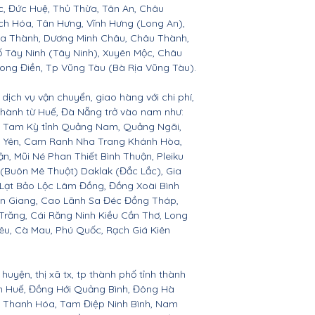
c, Đức Huệ, Thủ Thừa, Tân An, Châu
h Hóa, Tân Hưng, Vĩnh Hưng (Long An),
òa Thành, Dương Minh Châu, Châu Thành,
ố Tây Ninh (Tây Ninh), Xuyên Mộc, Châu
Long Điền, Tp Vũng Tàu (Bà Rịa Vũng Tàu).
dịch vụ vận chuyển, giao hàng với chi phí,
 thành từ Huế, Đà Nẵng trở vào nam như:
n, Tam Kỳ tỉnh Quảng Nam, Quảng Ngãi,
ú Yên, Cam Ranh Nha Trang Khánh Hòa,
 Mũi Né Phan Thiết Bình Thuận, Pleiku
 (Buôn Mê Thuột) Daklak (Đắc Lắc), Gia
Lạt Bảo Lộc Lâm Đồng, Đồng Xoài Bình
ền Giang, Cao Lãnh Sa Đéc Đồng Tháp,
 Trăng, Cái Răng Ninh Kiều Cần Thơ, Long
êu, Cà Mau, Phú Quốc, Rạch Giá Kiên
huyện, thị xã tx, tp thành phố tỉnh thành
ên Huế, Đồng Hới Quảng Bình, Đông Hà
n, Thanh Hóa, Tam Điệp Ninh Bình, Nam