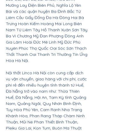
Mường Lay Điện Biên Phủ, Nghĩa Lộ Yên
Bái và các quận huyện Ba Đình Bắc Từ
Liêm Cầu Giấy Đống Đa Hà Đông Hai Bà
Trưng Hoàn Kiếm Hoàng Mai Long Biên
Nam Từ Liêm Tây Hồ Thanh Xuân Sơn Tây
Ba Vì Chương Mỹ Đan Phượng Đông Anh
Gia Lâm Hoài Đức Mê Linh Mỹ Đức Phú
Xuyên Phúc Thọ Quốc Oai Sóc Sơn Thạch
Thất Thanh Oai Thanh Trì Thường Tín Ứng
Hòa Hà Nội.
Nội thất Linco Hà Nội còn cung cấp dịch
vụ vận chuyển, giao hàng với chi phí, cước
phí rẻ đến nhiều huyện tỉnh thành từ Huế,
Đà Nẵng trở vào nam như: Thừa Thiên
Huế, Đà Nẵng, Hội An, Tam Kỳ tỉnh Quảng
Nam, Quảng Ngãi, Quy Nhơn Bình Định,
Tuy Hòa Phú Yên, Cam Ranh Nha Trang
Khánh Hòa, Phan Rang Tháp Chàm Ninh
Thuận, Mũi Né Phan Thiết Bình Thuận,
Pleiku Gia Lai, Kon Tum, Buôn Ma Thuột