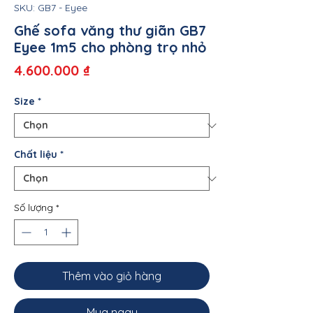
SKU: GB7 - Eyee
Ghế sofa văng thư giãn GB7
Eyee 1m5 cho phòng trọ nhỏ
Giá
4.600.000 ₫
Size
*
Chất liệu
*
Số lượng
*
Thêm vào giỏ hàng
Mua ngay