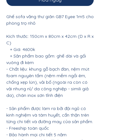
Ghế sofa văng thư giãn GB7 Eyee 1m5 cho
phòng trọ nhỏ
Kích thước: 150cm x 80cm x 42cm (D x R x
C)
+ Giá: 4600k
+ Sản phẩm bao gồm: ghế dài và gối
vuông đi kèm
- Chất liệu: khung gỗ bạch đàn, nệm mút
foam nguyên tấm (nệm mềm ngồi êm,
chống xẹp lún), vải bố (ngoài ra còn có
vải nhung nỉ/ da công nghiệp - simili giả
da), chân inox sơn tĩnh điện
- Sản phẩm được làm ra bởi đội ngũ có
kinh nghiệm và tâm huyết, cẩn thận trên
từng chi tiết và đường may của sản phẩm.
- Freeship toàn quốc
- Bảo hành mọi chi tiết 5 năm