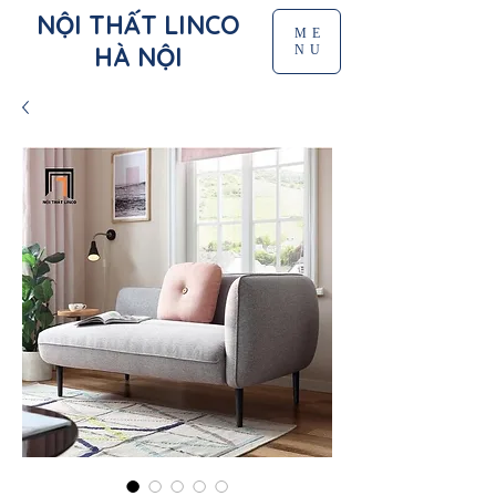
NỘI THẤT LINCO
ME
HÀ NỘI
NU