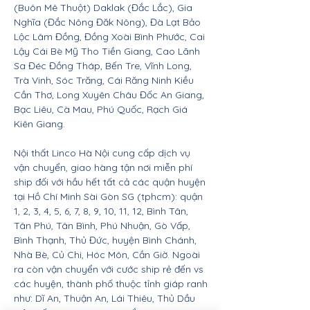
(Buôn Mê Thuột) Daklak (Đắc Lắc), Gia
Nghĩa (Đắc Nông Đăk Nông), Đà Lạt Bảo
Lộc Lâm Đồng, Đồng Xoài Bình Phước, Cai
Lậy Cái Bè Mỹ Tho Tiền Giang, Cao Lãnh
Sa Đéc Đồng Tháp, Bến Tre, Vĩnh Long,
Trà Vinh, Sóc Trăng, Cái Răng Ninh Kiều
Cần Thơ, Long Xuyên Châu Đốc An Giang,
Bạc Liêu, Cà Mau, Phú Quốc, Rạch Giá
Kiên Giang.
Nội thất Linco Hà Nội cung cấp dịch vụ
vận chuyển, giao hàng tận nơi miễn phí
ship đối với hầu hết tất cả các quận huyện
tại Hồ Chí Minh Sài Gòn SG (tphcm): quận
1, 2, 3, 4, 5, 6, 7, 8, 9, 10, 11, 12, Bình Tân,
Tân Phú, Tân Bình, Phú Nhuận, Gò Vấp,
Bình Thạnh, Thủ Đức, huyện Bình Chánh,
Nhà Bè, Củ Chi, Hóc Môn, Cần Giờ. Ngoài
ra còn vận chuyển với cước ship rẻ đến vs
các huyện, thành phố thuộc tỉnh giáp ranh
như: Dĩ An, Thuận An, Lái Thiêu, Thủ Dầu