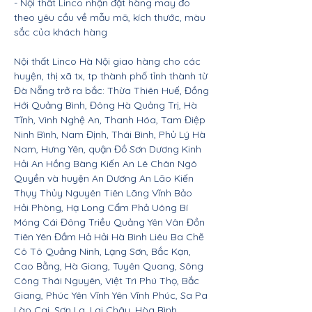
- Nội thất Linco nhận đặt hàng may đo
theo yêu cầu về mẫu mã, kích thước, màu
sắc của khách hàng
Nội thất Linco Hà Nội giao hàng cho các
huyện, thị xã tx, tp thành phố tỉnh thành từ
Đà Nẵng trở ra bắc: Thừa Thiên Huế, Đồng
Hới Quảng Bình, Đông Hà Quảng Trị, Hà
Tĩnh, Vinh Nghệ An, Thanh Hóa, Tam Điệp
Ninh Bình, Nam Định, Thái Bình, Phủ Lý Hà
Nam, Hưng Yên, quận Đồ Sơn Dương Kinh
Hải An Hồng Bàng Kiến An Lê Chân Ngô
Quyền và huyện An Dương An Lão Kiến
Thụy Thủy Nguyên Tiên Lãng Vĩnh Bảo
Hải Phòng, Hạ Long Cẩm Phả Uông Bí
Móng Cái Đông Triều Quảng Yên Vân Đồn
Tiên Yên Đầm Hả Hải Hà Bình Liêu Ba Chẽ
Cô Tô Quảng Ninh, Lạng Sơn, Bắc Kạn,
Cao Bằng, Hà Giang, Tuyên Quang, Sông
Công Thái Nguyên, Việt Trì Phú Thọ, Bắc
Giang, Phúc Yên Vĩnh Yên Vĩnh Phúc, Sa Pa
Lào Cai, Sơn La, Lai Châu, Hòa Bình,