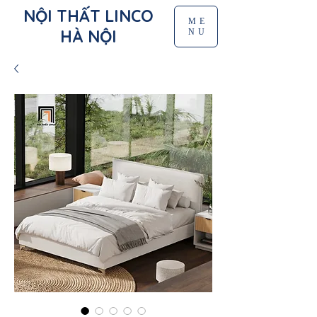
NỘI THẤT LINCO
ME
HÀ NỘI
NU