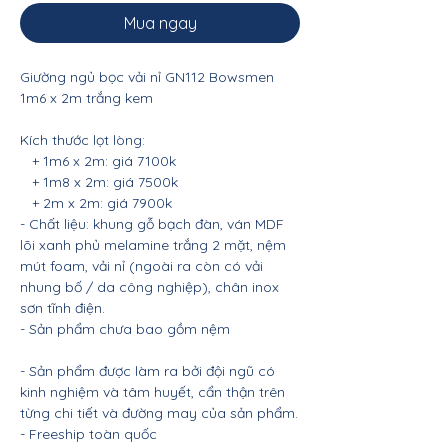
Mua ngay
Giường ngủ bọc vải nỉ GN112 Bowsmen
1m6 x 2m trắng kem
Kích thước lọt lòng:
+ 1m6 x 2m: giá 7100k
+ 1m8 x 2m: giá 7500k
+ 2m x 2m: giá 7900k
- Chất liệu: khung gỗ bạch đàn, ván MDF
lõi xanh phủ melamine trắng 2 mặt, nệm
mút foam, vải nỉ (ngoài ra còn có vải
nhung bố / da công nghiệp), chân inox
sơn tĩnh điện.
- Sản phẩm chưa bao gồm nệm
- Sản phẩm được làm ra bởi đội ngũ có
kinh nghiệm và tâm huyết, cẩn thận trên
từng chi tiết và đường may của sản phẩm.
- Freeship toàn quốc