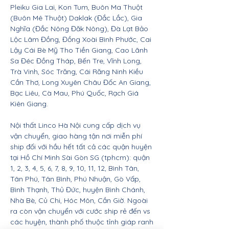
Pleiku Gia Lai, Kon Tum, Buôn Ma Thuột
(Buôn Mê Thuột) Daklak (Đắc Lắc), Gia
Nghĩa (Đắc Nông Đăk Nông), Đà Lạt Bảo
Lộc Lâm Đồng, Đồng Xoài Bình Phước, Cai
Lậy Cái Bè Mỹ Tho Tiền Giang, Cao Lãnh
Sa Đéc Đồng Tháp, Bến Tre, Vĩnh Long,
Trà Vinh, Sóc Trăng, Cái Răng Ninh Kiều
Cần Thơ, Long Xuyên Châu Đốc An Giang,
Bạc Liêu, Cà Mau, Phú Quốc, Rạch Giá
Kiên Giang.
Nội thất Linco Hà Nội cung cấp dịch vụ
vận chuyển, giao hàng tận nơi miễn phí
ship đối với hầu hết tất cả các quận huyện
tại Hồ Chí Minh Sài Gòn SG (tphcm): quận
1, 2, 3, 4, 5, 6, 7, 8, 9, 10, 11, 12, Bình Tân,
Tân Phú, Tân Bình, Phú Nhuận, Gò Vấp,
Bình Thạnh, Thủ Đức, huyện Bình Chánh,
Nhà Bè, Củ Chi, Hóc Môn, Cần Giờ. Ngoài
ra còn vận chuyển với cước ship rẻ đến vs
các huyện, thành phố thuộc tỉnh giáp ranh