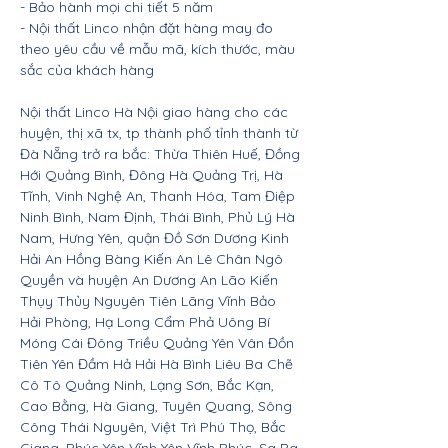
- Bảo hành mọi chi tiết 5 năm
- Nội thất Linco nhận đặt hàng may đo
theo yêu cầu về mẫu mã, kích thước, màu
sắc của khách hàng
Nội thất Linco Hà Nội giao hàng cho các
huyện, thị xã tx, tp thành phố tỉnh thành từ
Đà Nẵng trở ra bắc: Thừa Thiên Huế, Đồng
Hới Quảng Bình, Đông Hà Quảng Trị, Hà
Tĩnh, Vinh Nghệ An, Thanh Hóa, Tam Điệp
Ninh Bình, Nam Định, Thái Bình, Phủ Lý Hà
Nam, Hưng Yên, quận Đồ Sơn Dương Kinh
Hải An Hồng Bàng Kiến An Lê Chân Ngô
Quyền và huyện An Dương An Lão Kiến
Thụy Thủy Nguyên Tiên Lãng Vĩnh Bảo
Hải Phòng, Hạ Long Cẩm Phả Uông Bí
Móng Cái Đông Triều Quảng Yên Vân Đồn
Tiên Yên Đầm Hả Hải Hà Bình Liêu Ba Chẽ
Cô Tô Quảng Ninh, Lạng Sơn, Bắc Kạn,
Cao Bằng, Hà Giang, Tuyên Quang, Sông
Công Thái Nguyên, Việt Trì Phú Thọ, Bắc