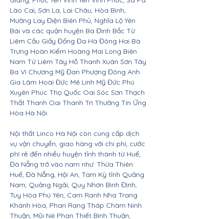
Giang, Phúc Yên Vĩnh Yên Vĩnh Phúc, Sa Pa
Lào Cai, Sơn La, Lai Châu, Hòa Bình,
Mường Lay Điện Biên Phủ, Nghĩa Lộ Yên
Bái và các quận huyện Ba Đình Bắc Từ
Liêm Cầu Giấy Đống Đa Hà Đông Hai Bà
Trưng Hoàn Kiếm Hoàng Mai Long Biên
Nam Từ Liêm Tây Hồ Thanh Xuân Sơn Tây
Ba Vì Chương Mỹ Đan Phượng Đông Anh
Gia Lâm Hoài Đức Mê Linh Mỹ Đức Phú
Xuyên Phúc Thọ Quốc Oai Sóc Sơn Thạch
Thất Thanh Oai Thanh Trì Thường Tín Ứng
Hòa Hà Nội.
Nội thất Linco Hà Nội còn cung cấp dịch
vụ vận chuyển, giao hàng với chi phí, cước
phí rẻ đến nhiều huyện tỉnh thành từ Huế,
Đà Nẵng trở vào nam như: Thừa Thiên
Huế, Đà Nẵng, Hội An, Tam Kỳ tỉnh Quảng
Nam, Quảng Ngãi, Quy Nhơn Bình Định,
Tuy Hòa Phú Yên, Cam Ranh Nha Trang
Khánh Hòa, Phan Rang Tháp Chàm Ninh
Thuận, Mũi Né Phan Thiết Bình Thuận,