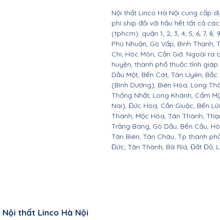
Nội thất Linco Hà Nội cung cấp d
phí ship đối với hầu hết tất cả c
(tphcm): quận 1, 2, 3, 4, 5, 6, 7, 8,
Phú Nhuận, Gò Vấp, Bình Thạnh, 
Chi, Hóc Môn, Cần Giờ. Ngoài ra 
huyện, thành phố thuộc tỉnh giáp 
Dầu Một, Bến Cát, Tân Uyên, Bắc
(Bình Dương), Biên Hòa, Long Th
Thống Nhất, Long Khánh, Cẩm Mỹ
Nai), Đức Hòa, Cần Giuộc, Bến Lứ
Thành, Mộc Hóa, Tân Thành, Thạc
Trảng Bàng, Gò Dầu, Bến Cầu, H
Tân Biên, Tân Châu, Tp thành ph
Đức, Tân Thành, Bà Rịa, Đất Đỏ, 
Nội thất Linco Hà Nội