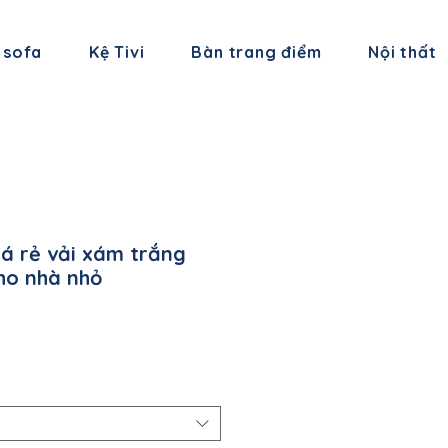
 sofa
Kệ Tivi
Bàn trang điểm
Nội thất
iá rẻ vải xám trắng
ho nhà nhỏ
á