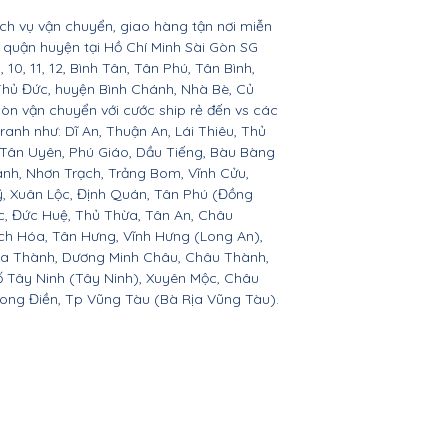
ịch vụ vận chuyển, giao hàng tận nơi miễn
ác quận huyện tại Hồ Chí Minh Sài Gòn SG
 9, 10, 11, 12, Bình Tân, Tân Phú, Tân Bình,
Thủ Đức, huyện Bình Chánh, Nhà Bè, Củ
còn vận chuyển với cước ship rẻ đến vs các
ranh như: Dĩ An, Thuận An, Lái Thiêu, Thủ
 Tân Uyên, Phú Giáo, Dầu Tiếng, Bàu Bàng
ành, Nhơn Trạch, Trảng Bom, Vĩnh Cửu,
, Xuân Lộc, Định Quán, Tân Phú (Đồng
c, Đức Huệ, Thủ Thừa, Tân An, Châu
h Hóa, Tân Hưng, Vĩnh Hưng (Long An),
òa Thành, Dương Minh Châu, Châu Thành,
ố Tây Ninh (Tây Ninh), Xuyên Mộc, Châu
Long Điền, Tp Vũng Tàu (Bà Rịa Vũng Tàu).