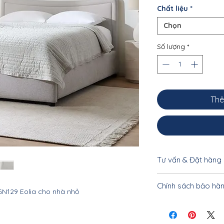
Chất liệu
*
Chọn
Số lượng
*
Thê
Tư vấn & Đặt hàng
Để được tư vấn cụ 
Chính sách bảo hà
khách vui lòng liên
GN129 Eolia cho nhà nhỏ
0962.31.31.40 - 096
Nội thất Linco Hà N
tiết, bảo hành tận 