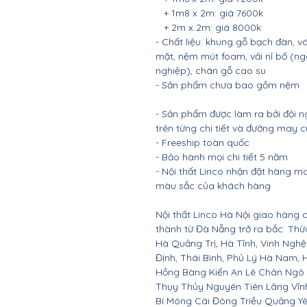
+ 1m8 x 2m: giá 7600k
+ 2m x 2m: giá 8000k
- Chất liệu: khung gỗ bạch đàn, 
mặt, nệm mút foam, vải nỉ bố (ng
nghiệp), chân gỗ cao su
- Sản phẩm chưa bao gồm nệm
- Sản phẩm được làm ra bởi đội n
trên từng chi tiết và đường may 
- Freeship toàn quốc
- Bảo hành mọi chi tiết 5 năm
- Nội thất Linco nhận đặt hàng m
màu sắc của khách hàng
Nội thất Linco Hà Nội giao hàng c
thành từ Đà Nẵng trở ra bắc: Th
Hà Quảng Trị, Hà Tĩnh, Vinh Ngh
Định, Thái Bình, Phủ Lý Hà Nam, 
Hồng Bàng Kiến An Lê Chân Ngô
Thụy Thủy Nguyên Tiên Lãng Vĩ
Bí Móng Cái Đông Triều Quảng Y