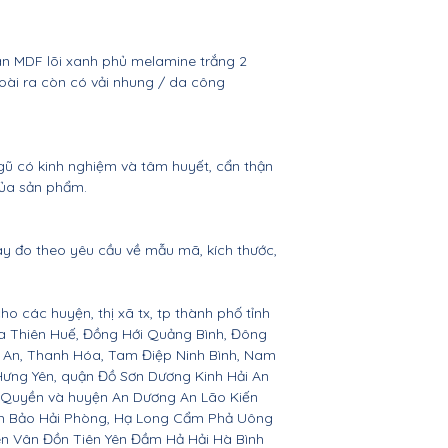
ván MDF lõi xanh phủ melamine trắng 2
oài ra còn có vải nhung / da công
gũ có kinh nghiệm và tâm huyết, cẩn thận
của sản phẩm.
ay đo theo yêu cầu về mẫu mã, kích thước,
ho các huyện, thị xã tx, tp thành phố tỉnh
ừa Thiên Huế, Đồng Hới Quảng Bình, Đông
ệ An, Thanh Hóa, Tam Điệp Ninh Bình, Nam
Hưng Yên, quận Đồ Sơn Dương Kinh Hải An
 Quyền và huyện An Dương An Lão Kiến
nh Bảo Hải Phòng, Hạ Long Cẩm Phả Uông
ên Vân Đồn Tiên Yên Đầm Hả Hải Hà Bình