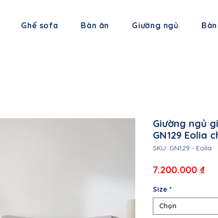
Ghế sofa
Bàn ăn
Giường ngủ
Bàn
Giường ngủ g
GN129 Eolia c
SKU: GN129 - Eolia
Gi
7.200.000 ₫
Size
*
Chọn