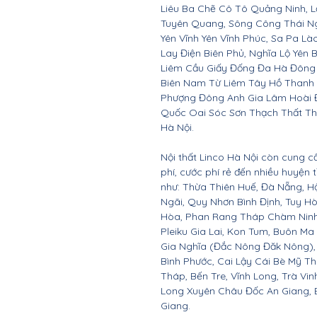
Liêu Ba Chẽ Cô Tô Quảng Ninh, L
Tuyên Quang, Sông Công Thái Ngu
Yên Vĩnh Yên Vĩnh Phúc, Sa Pa Là
Lay Điện Biên Phủ, Nghĩa Lộ Yên 
Liêm Cầu Giấy Đống Đa Hà Đông
Biên Nam Từ Liêm Tây Hồ Thanh
Phượng Đông Anh Gia Lâm Hoài 
Quốc Oai Sóc Sơn Thạch Thất Th
Hà Nội.
Nội thất Linco Hà Nội còn cung c
phí, cước phí rẻ đến nhiều huyện
như: Thừa Thiên Huế, Đà Nẵng, 
Ngãi, Quy Nhơn Bình Định, Tuy 
Hòa, Phan Rang Tháp Chàm Ninh 
Pleiku Gia Lai, Kon Tum, Buôn Ma
Gia Nghĩa (Đắc Nông Đăk Nông),
Bình Phước, Cai Lậy Cái Bè Mỹ T
Tháp, Bến Tre, Vĩnh Long, Trà Vin
Long Xuyên Châu Đốc An Giang, B
Giang.