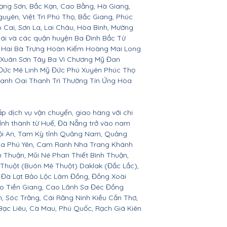
ạng Sơn, Bắc Kạn, Cao Bằng, Hà Giang,
yên, Việt Trì Phú Thọ, Bắc Giang, Phúc
o Cai, Sơn La, Lai Châu, Hòa Bình, Mường
Bái và các quận huyện Ba Đình Bắc Từ
 Hai Bà Trưng Hoàn Kiếm Hoàng Mai Long
 Xuân Sơn Tây Ba Vì Chương Mỹ Đan
Đức Mê Linh Mỹ Đức Phú Xuyên Phúc Thọ
anh Oai Thanh Trì Thường Tín Ứng Hòa
ấp dịch vụ vận chuyển, giao hàng với chi
 tỉnh thành từ Huế, Đà Nẵng trở vào nam
Hội An, Tam Kỳ tỉnh Quảng Nam, Quảng
Hòa Phú Yên, Cam Ranh Nha Trang Khánh
Thuận, Mũi Né Phan Thiết Bình Thuận,
 Thuột (Buôn Mê Thuột) Daklak (Đắc Lắc),
 Đà Lạt Bảo Lộc Lâm Đồng, Đồng Xoài
ho Tiền Giang, Cao Lãnh Sa Đéc Đồng
h, Sóc Trăng, Cái Răng Ninh Kiều Cần Thơ,
ạc Liêu, Cà Mau, Phú Quốc, Rạch Giá Kiên