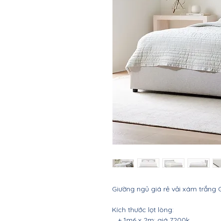
Giường ngủ giá rẻ vải xám trắng 
Kích thước lọt lòng:
+ 1m6 x 2m: giá 7200k