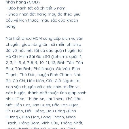
nhận hàng (COD)
- Bảo hành tất cả chi tiết 5 năm
- Shop nhận đặt hàng may đo theo yêu
cầu về kích thước, màu sắc của khách
hàng
Nội thất Linco HCM cung cấp dịch vụ vận
chuyển, giao hàng tận nơi miễn phí ship
đối với hầu hết tất cả các quận huyện tại
Hồ Chí Minh Sài Gòn SG (tphcm): quận 1,
2, 3, 4, 5, 6, 7, 8, 9, 10, 11, 12, Bình Tân, Tân
Phú, Tân Bình, Phú Nhuận, Gò Vấp, Bình
Thạnh, Thủ Đức, huyện Bình Chánh, Nhà
Bè, Củ Chi, Hóc Môn, Cần Giờ. Ngoài ra
còn vận chuyển với cước ship rẻ đến vs
các huyện, thành phố thuộc tỉnh giáp ranh
như: Dĩ An, Thuận An, Lái Thiêu, Thủ Dầu
Một, Bến Cát, Tân Uyên, Bắc Tân Uyên,
Phú Giáo, Dầu Tiếng, Bàu Bàng (Bình
Dương), Biên Hòa, Long Thành, Nhơn
Trạch, Trảng Bom, Vĩnh Cửu, Thống Nhất,