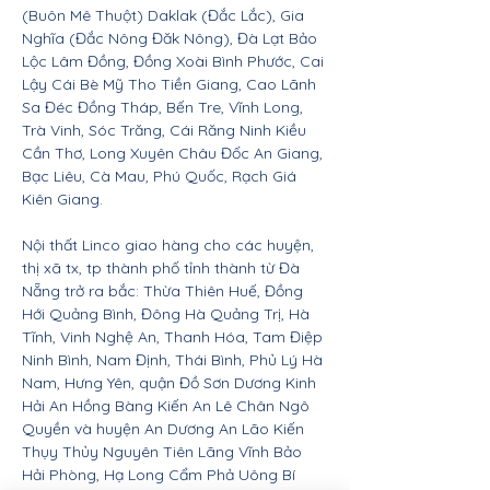
(Buôn Mê Thuột) Daklak (Đắc Lắc), Gia
Nghĩa (Đắc Nông Đăk Nông), Đà Lạt Bảo
Lộc Lâm Đồng, Đồng Xoài Bình Phước, Cai
Lậy Cái Bè Mỹ Tho Tiền Giang, Cao Lãnh
Sa Đéc Đồng Tháp, Bến Tre, Vĩnh Long,
Trà Vinh, Sóc Trăng, Cái Răng Ninh Kiều
Cần Thơ, Long Xuyên Châu Đốc An Giang,
Bạc Liêu, Cà Mau, Phú Quốc, Rạch Giá
Kiên Giang.
Nội thất Linco giao hàng cho các huyện,
thị xã tx, tp thành phố tỉnh thành từ Đà
Nẵng trở ra bắc: Thừa Thiên Huế, Đồng
Hới Quảng Bình, Đông Hà Quảng Trị, Hà
Tĩnh, Vinh Nghệ An, Thanh Hóa, Tam Điệp
Ninh Bình, Nam Định, Thái Bình, Phủ Lý Hà
Nam, Hưng Yên, quận Đồ Sơn Dương Kinh
Hải An Hồng Bàng Kiến An Lê Chân Ngô
Quyền và huyện An Dương An Lão Kiến
Thụy Thủy Nguyên Tiên Lãng Vĩnh Bảo
Hải Phòng, Hạ Long Cẩm Phả Uông Bí