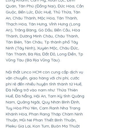
Long Khánh, Cẩm Mỹ, Xuân Lộc, Định
Quán, Tân Phú (Đồng Nai), Đức Hòa, Cần
Giuộc, Bến Lức, Đức Huệ, Thủ Thừa, Tân
An, Châu Thành, Mộc Hóa, Tân Thành,
Thạch Hóa, Tân Hưng, Vĩnh Hưng (Long
An), Trảng Bàng, Gò Dầu, Bến Cầu, Hòa
Thành, Dương Minh Châu, Châu Thành,
Tân Biên, Tân Châu, Tp thành phố Tây
Ninh (Tây Ninh), Xuyên Mộc, Châu Đức,
Tân Thành, Bà Rịa, Đất Đỏ, Long Điền, Tp
Vũng Tàu (Bà Rịa Vũng Tàu).
Nội thất Linco HCM còn cung cấp dịch vụ
vận chuyển, giao hàng với chi phí, cước
phí rẻ đến nhiều huyện tỉnh thành từ Huế,
Đà Nẵng trở vào nam như: Thừa Thiên
Huế, Đà Nẵng, Hội An, Tam Kỳ tỉnh Quảng
Nam, Quảng Ngãi, Quy Nhơn Bình Định,
Tuy Hòa Phú Yên, Cam Ranh Nha Trang
Khánh Hòa, Phan Rang Tháp Chàm Ninh
Thuận, Mũi Né Phan Thiết Bình Thuận,
Pleiku Gia Lai, Kon Tum, Buôn Ma Thuột