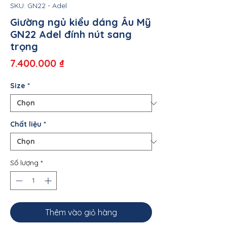
SKU: GN22 - Adel
Giường ngủ kiểu dáng Âu Mỹ
GN22 Adel đính nút sang
trọng
Giá
7.400.000 ₫
Size
*
Chất liệu
*
Số lượng
*
Thêm vào giỏ hàng