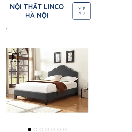
NỘI THẤT LINCO
ME
HÀ NỘI
NU