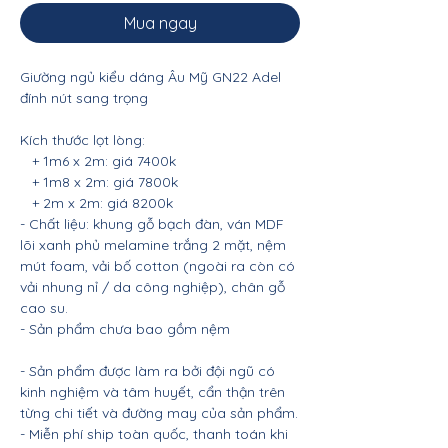
Mua ngay
Giường ngủ kiểu dáng Âu Mỹ GN22 Adel
đính nút sang trọng
Kích thước lọt lòng:
+ 1m6 x 2m: giá 7400k
+ 1m8 x 2m: giá 7800k
+ 2m x 2m: giá 8200k
- Chất liệu: khung gỗ bạch đàn, ván MDF
lõi xanh phủ melamine trắng 2 mặt, nệm
mút foam, vải bố cotton (ngoài ra còn có
vải nhung nỉ / da công nghiệp), chân gỗ
cao su.
- Sản phẩm chưa bao gồm nệm
- Sản phẩm được làm ra bởi đội ngũ có
kinh nghiệm và tâm huyết, cẩn thận trên
từng chi tiết và đường may của sản phẩm.
- Miễn phí ship toàn quốc, thanh toán khi