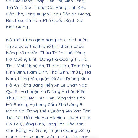
Sa Đéc Đồng Tháp, Bến Tre, Vĩnh Long,
Trà Vinh, Sóc Trăng, Cái Răng Ninh Kiều
Cần Thơ, Long Xuyên Châu Đốc An Giang,
Bạc Liêu, Cà Mau, Phú Quốc, Rạch Giá
Kiên Giang.
Nội thất Linco giao hàng cho các huyện,
thị xã tx, tp thành phố tỉnh thành từ Đà
Nẵng trở ra bắc: Thừa Thiên Huế, Đồng
Hới Quảng Bình, Đông Hà Quảng Trị, Hà
Tĩnh, Vinh Nghệ An, Thanh Hóa, Tam Điệp
Ninh Bình, Nam Định, Thái Bình, Phủ Lý Hà
Nam, Hưng Yên, quận Đồ Sơn Dương Kinh
Hải An Hồng Bàng Kiến An Lê Chân Ngô
Quyền và huyện An Dương An Lão Kiến
Thụy Thủy Nguyên Tiên Lãng Vĩnh Bảo
Hải Phòng, Hạ Long Cẩm Phả Uông Bí
Móng Cái Đông Triều Quảng Yên Vân Đồn
Tiên Yên Đầm Hả Hải Hà Bình Liêu Ba Chẽ
Cô Tô Quảng Ninh, Lạng Sơn, Bắc Kạn,
Cao Bằng, Hà Giang, Tuyên Quang, Sông
Công Thái Nguyên, Việt Trì Phú Thọ, Bắc