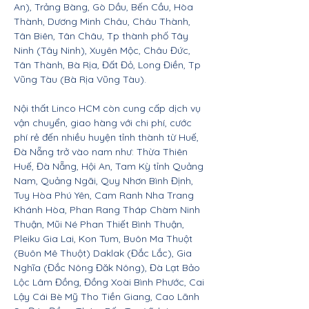
An), Trảng Bàng, Gò Dầu, Bến Cầu, Hòa
Thành, Dương Minh Châu, Châu Thành,
Tân Biên, Tân Châu, Tp thành phố Tây
Ninh (Tây Ninh), Xuyên Mộc, Châu Đức,
Tân Thành, Bà Rịa, Đất Đỏ, Long Điền, Tp
Vũng Tàu (Bà Rịa Vũng Tàu).
Nội thất Linco HCM còn cung cấp dịch vụ
vận chuyển, giao hàng với chi phí, cước
phí rẻ đến nhiều huyện tỉnh thành từ Huế,
Đà Nẵng trở vào nam như: Thừa Thiên
Huế, Đà Nẵng, Hội An, Tam Kỳ tỉnh Quảng
Nam, Quảng Ngãi, Quy Nhơn Bình Định,
Tuy Hòa Phú Yên, Cam Ranh Nha Trang
Khánh Hòa, Phan Rang Tháp Chàm Ninh
Thuận, Mũi Né Phan Thiết Bình Thuận,
Pleiku Gia Lai, Kon Tum, Buôn Ma Thuột
(Buôn Mê Thuột) Daklak (Đắc Lắc), Gia
Nghĩa (Đắc Nông Đăk Nông), Đà Lạt Bảo
Lộc Lâm Đồng, Đồng Xoài Bình Phước, Cai
Lậy Cái Bè Mỹ Tho Tiền Giang, Cao Lãnh