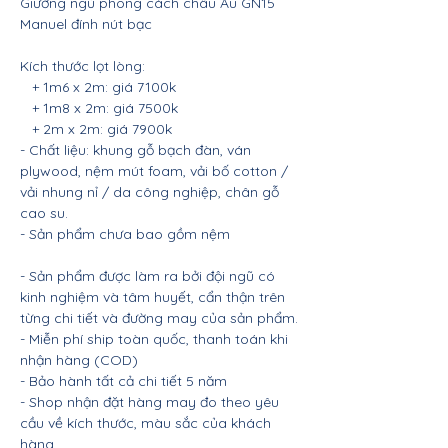
Giường ngủ phong cách châu Âu GN15
Manuel đính nút bạc
Kích thước lọt lòng:
+ 1m6 x 2m: giá 7100k
+ 1m8 x 2m: giá 7500k
+ 2m x 2m: giá 7900k
- Chất liệu: khung gỗ bạch đàn, ván
plywood, nệm mút foam, vải bố cotton /
vải nhung nỉ / da công nghiệp, chân gỗ
cao su.
- Sản phẩm chưa bao gồm nệm
- Sản phẩm được làm ra bởi đội ngũ có
kinh nghiệm và tâm huyết, cẩn thận trên
từng chi tiết và đường may của sản phẩm.
- Miễn phí ship toàn quốc, thanh toán khi
nhận hàng (COD)
- Bảo hành tất cả chi tiết 5 năm
- Shop nhận đặt hàng may đo theo yêu
cầu về kích thước, màu sắc của khách
hàng