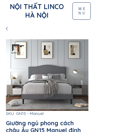
NỘI THẤT LINCO
ME
HÀ NỘI
NU
SKU: GN15 - Manuel
Giường ngủ phong cách
châu Âu GN15 Manuel đính