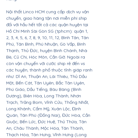
Nội thất Linco HCM cung cấp dịch vụ vận
chuyển, giao hàng tận nơi miễn phí ship
đối với hầu hết tất cả các quận huyện tại
Hồ Chí Minh Sài Gòn SG (tphcm): quận 1,
2, 3, 4, 5, 6, 7, 8, 9, 10, 11, 12, Bình Tân, Tân
Phú, Tân Bình, Phú Nhuận, Gò Vấp, Bình
Thạnh, Thủ Đức, huyện Bình Chánh, Nhà
Bè, Củ Chi, Hóc Môn, Cần Giờ. Ngoài ra
còn vận chuyển với cước ship rẻ đến vs
các huyện, thành phố thuộc tỉnh giáp ranh
như: Dĩ An, Thuận An, Lái Thiêu, Thủ Dầu
Một, Bến Cát, Tân Uyên, Bắc Tân Uyên,
Phú Giáo, Dầu Tiếng, Bàu Bàng (Bình
Dương), Biên Hòa, Long Thành, Nhơn
Trạch, Trảng Bom, Vĩnh Cửu, Thống Nhất,
Long Khánh, Cẩm Mỹ, Xuân Lộc, Định
Quán, Tân Phú (Đồng Nai), Đức Hòa, Cần
Giuộc, Bến Lức, Đức Huệ, Thủ Thừa, Tân
An, Châu Thành, Mộc Hóa, Tân Thành,
Thạch Hóa, Tân Hưng, Vĩnh Hưng (Long