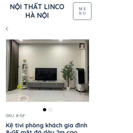
NỘI THẤT LINCO
ME
HÀ NỘI
NU
SKU: 8-GF
Kệ tivi phòng khách gia đình
8-GF mặt đá dày 2m cao