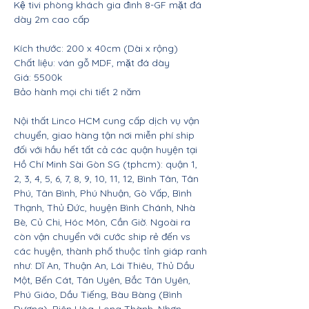
Kệ tivi phòng khách gia đình 8-GF mặt đá
dày 2m cao cấp
Kích thước: 200 x 40cm (Dài x rộng)
Chất liệu: ván gỗ MDF, mặt đá dày
Giá: 5500k
Bảo hành mọi chi tiết 2 năm
Nội thất Linco HCM cung cấp dịch vụ vận
chuyển, giao hàng tận nơi miễn phí ship
đối với hầu hết tất cả các quận huyện tại
Hồ Chí Minh Sài Gòn SG (tphcm): quận 1,
2, 3, 4, 5, 6, 7, 8, 9, 10, 11, 12, Bình Tân, Tân
Phú, Tân Bình, Phú Nhuận, Gò Vấp, Bình
Thạnh, Thủ Đức, huyện Bình Chánh, Nhà
Bè, Củ Chi, Hóc Môn, Cần Giờ. Ngoài ra
còn vận chuyển với cước ship rẻ đến vs
các huyện, thành phố thuộc tỉnh giáp ranh
như: Dĩ An, Thuận An, Lái Thiêu, Thủ Dầu
Một, Bến Cát, Tân Uyên, Bắc Tân Uyên,
Phú Giáo, Dầu Tiếng, Bàu Bàng (Bình