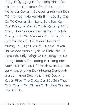
Thụy Thủy Nguyên Tiên Lãng Vĩnh Bảo
Hải Phòng, Hạ Long Cẩm Phả Uông Bí
Móng Cái Đông Triều Quảng Yên Vân Đồn
Tiên Yên Đầm Hả Hải Hà Bình Liêu Ba Chẽ
Cô Tô Quảng Ninh, Lạng Sơn, Bắc Kạn,
Cao Bằng, Hà Giang, Tuyên Quang, Sông
Công Thái Nguyên, Việt Trì Phú Thọ, Bắc
Giang, Phúc Yên Vĩnh Yên Vĩnh Phúc, Sa Pa
Lào Cai, Sơn La, Lai Châu, Hòa Bình,
Mường Lay Điện Biên Phủ, Nghĩa Lộ Yên
Bái và các quận huyện Ba Đình Bắc Từ
Liêm Cầu Giấy Đống Đa Hà Đông Hai Bà
Trưng Hoàn Kiếm Hoàng Mai Long Biên
Nam Từ Liêm Tây Hồ Thanh Xuân Sơn Tây
Ba Vì Chương Mỹ Đan Phượng Đông Anh
Gia Lâm Hoài Đức Mê Linh Mỹ Đức Phú
Xuyên Phúc Thọ Quốc Oai Sóc Sơn Thạch
Thất Thanh Oai Thanh Trì Thường Tín Ứng
Hòa Hà Nội.
Tư vấn & Đặt hàng