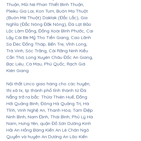
Thuận, Mũi Né Phan Thiết Bình Thuận,
Pleiku Gia Lai, Kon Tum, Buôn Ma Thuột
(Buôn Mê Thuột) Daklak (Đắc Lắc), Gia
Nghĩa (Đắc Nông Đăk Nông), Đà Lạt Bảo
Lộc Lâm Đồng, Đồng Xoài Bình Phước, Cai
Lậy Cái Bè Mỹ Tho Tiền Giang, Cao Lãnh
Sa Đéc Đồng Tháp, Bến Tre, Vĩnh Long,
Trà Vinh, Sóc Trăng, Cái Răng Ninh Kiều
Cần Thơ, Long Xuyên Châu Đốc An Giang,
Bạc Liêu, Cà Mau, Phú Quốc, Rạch Giá
Kiên Giang.
Nội thất Linco giao hàng cho các huyện,
thị xã tx, tp thành phố tỉnh thành từ Đà
Nẵng trở ra bắc: Thừa Thiên Huế, Đồng
Hới Quảng Bình, Đông Hà Quảng Trị, Hà
Tĩnh, Vinh Nghệ An, Thanh Hóa, Tam Điệp
Ninh Bình, Nam Định, Thái Bình, Phủ Lý Hà
Nam, Hưng Yên, quận Đồ Sơn Dương Kinh
Hải An Hồng Bàng Kiến An Lê Chân Ngô
Quyền và huyện An Dương An Lão Kiến