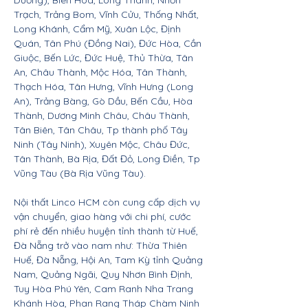
Dương), Biên Hòa, Long Thành, Nhơn
Trạch, Trảng Bom, Vĩnh Cửu, Thống Nhất,
Long Khánh, Cẩm Mỹ, Xuân Lộc, Định
Quán, Tân Phú (Đồng Nai), Đức Hòa, Cần
Giuộc, Bến Lức, Đức Huệ, Thủ Thừa, Tân
An, Châu Thành, Mộc Hóa, Tân Thành,
Thạch Hóa, Tân Hưng, Vĩnh Hưng (Long
An), Trảng Bàng, Gò Dầu, Bến Cầu, Hòa
Thành, Dương Minh Châu, Châu Thành,
Tân Biên, Tân Châu, Tp thành phố Tây
Ninh (Tây Ninh), Xuyên Mộc, Châu Đức,
Tân Thành, Bà Rịa, Đất Đỏ, Long Điền, Tp
Vũng Tàu (Bà Rịa Vũng Tàu).
Nội thất Linco HCM còn cung cấp dịch vụ
vận chuyển, giao hàng với chi phí, cước
phí rẻ đến nhiều huyện tỉnh thành từ Huế,
Đà Nẵng trở vào nam như: Thừa Thiên
Huế, Đà Nẵng, Hội An, Tam Kỳ tỉnh Quảng
Nam, Quảng Ngãi, Quy Nhơn Bình Định,
Tuy Hòa Phú Yên, Cam Ranh Nha Trang
Khánh Hòa, Phan Rang Tháp Chàm Ninh