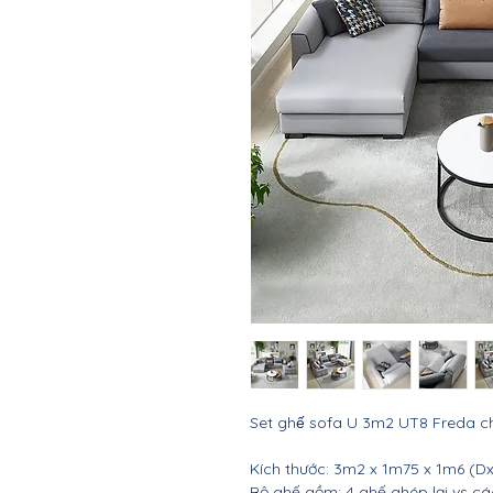
Set ghế sofa U 3m2 UT8 Freda cho
Kích thước: 3m2 x 1m75 x 1m6 (D
Bộ ghế gồm: 4 ghế ghép lại vs cá