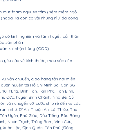
nệm mút foam nguyên tấm (nệm mềm ngồi
n (ngoài ra còn có vải nhung nỉ / da công
gũ có kinh nghiệm và tâm huyết, cẩn thận
của sản phẩm.
 toán khi nhận hàng (COD)
o yêu cầu về kích thước, màu sắc của
 vụ vận chuyển, giao hàng tận nơi miễn
ác quận huyện tại Hồ Chí Minh Sài Gòn SG
 9, 10, 11, 12, Bình Tân, Tân Phú, Tân Bình,
Thủ Đức, huyện Bình Chánh, Nhà Bè, Củ
còn vận chuyển với cước ship rẻ đến vs các
ranh như: Dĩ An, Thuận An, Lái Thiêu, Thủ
 Tân Uyên, Phú Giáo, Dầu Tiếng, Bàu Bàng
ành, Nhơn Trạch, Trảng Bom, Vĩnh Cửu,
, Xuân Lộc, Định Quán, Tân Phú (Đồng