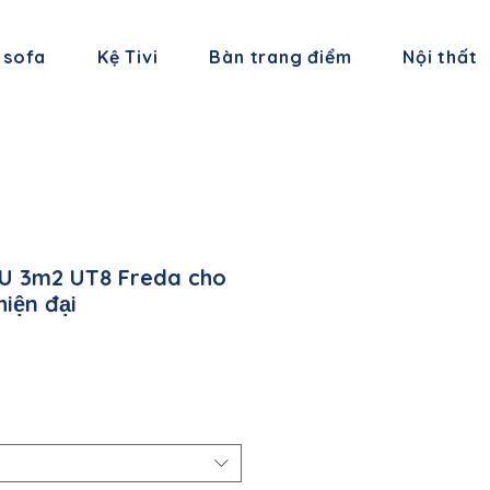
 sofa
Kệ Tivi
Bàn trang điểm
Nội thất
a U 3m2 UT8 Freda cho
iện đại
iá