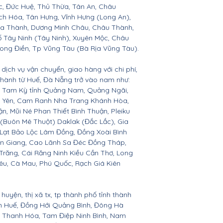
c, Đức Huệ, Thủ Thừa, Tân An, Châu
h Hóa, Tân Hưng, Vĩnh Hưng (Long An),
òa Thành, Dương Minh Châu, Châu Thành,
ố Tây Ninh (Tây Ninh), Xuyên Mộc, Châu
Long Điền, Tp Vũng Tàu (Bà Rịa Vũng Tàu).
dịch vụ vận chuyển, giao hàng với chi phí,
 thành từ Huế, Đà Nẵng trở vào nam như:
n, Tam Kỳ tỉnh Quảng Nam, Quảng Ngãi,
ú Yên, Cam Ranh Nha Trang Khánh Hòa,
 Mũi Né Phan Thiết Bình Thuận, Pleiku
 (Buôn Mê Thuột) Daklak (Đắc Lắc), Gia
Lạt Bảo Lộc Lâm Đồng, Đồng Xoài Bình
ền Giang, Cao Lãnh Sa Đéc Đồng Tháp,
 Trăng, Cái Răng Ninh Kiều Cần Thơ, Long
êu, Cà Mau, Phú Quốc, Rạch Giá Kiên
huyện, thị xã tx, tp thành phố tỉnh thành
ên Huế, Đồng Hới Quảng Bình, Đông Hà
n, Thanh Hóa, Tam Điệp Ninh Bình, Nam