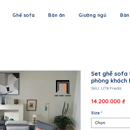
Ghế sofa
Bàn ăn
Giường ngủ
Bàn
Set ghế sof
phòng khách h
SKU: UT8 Freda
G
14.200.000 ₫
Size
*
Chọn