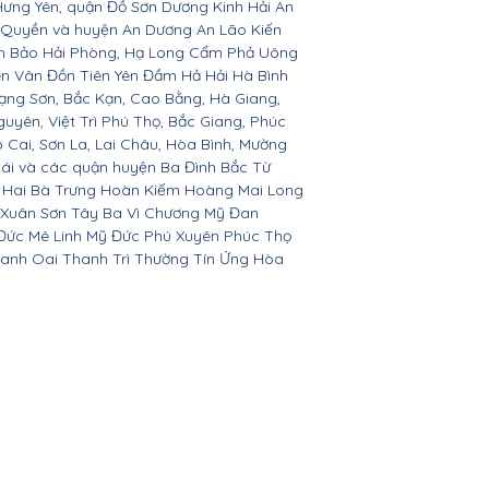
Hưng Yên, quận Đồ Sơn Dương Kinh Hải An
 Quyền và huyện An Dương An Lão Kiến
nh Bảo Hải Phòng, Hạ Long Cẩm Phả Uông
ên Vân Đồn Tiên Yên Đầm Hả Hải Hà Bình
ạng Sơn, Bắc Kạn, Cao Bằng, Hà Giang,
yên, Việt Trì Phú Thọ, Bắc Giang, Phúc
o Cai, Sơn La, Lai Châu, Hòa Bình, Mường
Bái và các quận huyện Ba Đình Bắc Từ
 Hai Bà Trưng Hoàn Kiếm Hoàng Mai Long
 Xuân Sơn Tây Ba Vì Chương Mỹ Đan
Đức Mê Linh Mỹ Đức Phú Xuyên Phúc Thọ
anh Oai Thanh Trì Thường Tín Ứng Hòa