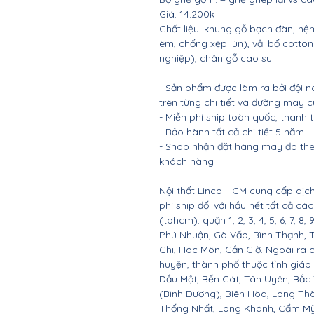
Giá: 14.200k
Chất liệu: khung gỗ bạch đàn, 
êm, chống xẹp lún), vải bố cotto
nghiệp), chân gỗ cao su.
- Sản phẩm được làm ra bởi đội n
trên từng chi tiết và đường may 
- Miễn phí ship toàn quốc, thanh
- Bảo hành tất cả chi tiết 5 năm
- Shop nhận đặt hàng may đo the
khách hàng
Nội thất Linco HCM cung cấp dịch
phí ship đối với hầu hết tất cả c
(tphcm): quận 1, 2, 3, 4, 5, 6, 7, 8,
Phú Nhuận, Gò Vấp, Bình Thạnh, 
Chi, Hóc Môn, Cần Giờ. Ngoài ra 
huyện, thành phố thuộc tỉnh giáp 
Dầu Một, Bến Cát, Tân Uyên, Bắc
(Bình Dương), Biên Hòa, Long Th
Thống Nhất, Long Khánh, Cẩm Mỹ