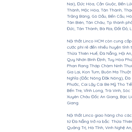
Nai), Đức Hòa, Cần Giuộc, Bến Lứ
Thành, Mộc Hóa, Tân Thành, Thạc
Trảng Bàng, Gò Dầu, Bến Cầu, H
Tân Biên, Tân Châu, Tp thành ph
Đức, Tân Thành, Bà Rịa, Đất Đỏ, 
Nội thất Linco HCM còn cung cấp 
cước phí rẻ đến nhiều huyện tỉnh
Thừa Thiên Huế, Đà Nẵng, Hội A
Quy Nhơn Bình Định, Tuy Hòa Ph
Phan Rang Tháp Chàm Ninh Thuận,
Gia Lai, Kon Tum, Buôn Ma Thuột
Nghĩa (Đắc Nông Đăk Nông), Đà 
Phước, Cai Lậy Cái Bè Mỹ Tho Ti
Bến Tre, Vĩnh Long, Trà Vinh, Sóc
Xuyên Châu Đốc An Giang, Bạc Li
Giang.
Nội thất Linco giao hàng cho các 
từ Đà Nẵng trở ra bắc: Thừa Thi
Quảng Trị, Hà Tĩnh, Vinh Nghệ A