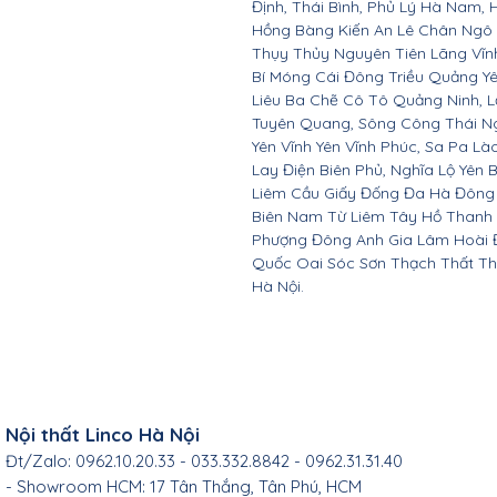
Định, Thái Bình, Phủ Lý Hà Nam, 
Hồng Bàng Kiến An Lê Chân Ngô
Thụy Thủy Nguyên Tiên Lãng Vĩ
Bí Móng Cái Đông Triều Quảng Y
Liêu Ba Chẽ Cô Tô Quảng Ninh, L
Tuyên Quang, Sông Công Thái Ngu
Yên Vĩnh Yên Vĩnh Phúc, Sa Pa Là
Lay Điện Biên Phủ, Nghĩa Lộ Yên 
Liêm Cầu Giấy Đống Đa Hà Đông
Biên Nam Từ Liêm Tây Hồ Thanh
Phượng Đông Anh Gia Lâm Hoài 
Quốc Oai Sóc Sơn Thạch Thất Th
Hà Nội.
Nội thất Linco Hà Nội
Đt/Zalo: 0962.10.20.33 - 033.332.8842 - 0962.31.31.40
- Showroom HCM: 17 Tân Thắng, Tân Phú, HCM