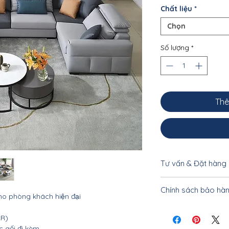
Chất liệu
*
Chọn
Số lượng
*
Thê
Tư vấn & Đặt hàng
Để được tư vấn cụ 
Chính sách bảo hà
khách vui lòng liên
 phòng khách hiện đại
033.332.8842 - 0962
Nội thất Linco HCM
xR)
tiết
c gối đi kèm