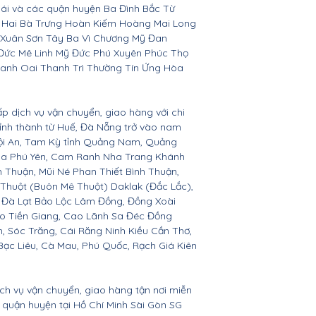
Bái và các quận huyện Ba Đình Bắc Từ
 Hai Bà Trưng Hoàn Kiếm Hoàng Mai Long
 Xuân Sơn Tây Ba Vì Chương Mỹ Đan
Đức Mê Linh Mỹ Đức Phú Xuyên Phúc Thọ
anh Oai Thanh Trì Thường Tín Ứng Hòa
ấp dịch vụ vận chuyển, giao hàng với chi
 tỉnh thành từ Huế, Đà Nẵng trở vào nam
Hội An, Tam Kỳ tỉnh Quảng Nam, Quảng
Hòa Phú Yên, Cam Ranh Nha Trang Khánh
Thuận, Mũi Né Phan Thiết Bình Thuận,
 Thuột (Buôn Mê Thuột) Daklak (Đắc Lắc),
 Đà Lạt Bảo Lộc Lâm Đồng, Đồng Xoài
ho Tiền Giang, Cao Lãnh Sa Đéc Đồng
h, Sóc Trăng, Cái Răng Ninh Kiều Cần Thơ,
ạc Liêu, Cà Mau, Phú Quốc, Rạch Giá Kiên
ịch vụ vận chuyển, giao hàng tận nơi miễn
ác quận huyện tại Hồ Chí Minh Sài Gòn SG