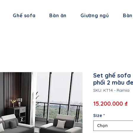
Ghế sofa
Bàn ăn
Giường ngủ
Bàn
Set ghế sofa
phối 2 màu đ
SKU: KT14 - Ramia
G
15.200.000 ₫
Size
*
Chọn