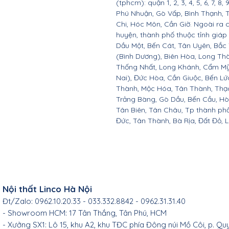
(tphcm): quận 1, 2, 3, 4, 5, 6, 7, 8,
Phú Nhuận, Gò Vấp, Bình Thạnh, 
Chi, Hóc Môn, Cần Giờ. Ngoài ra 
huyện, thành phố thuộc tỉnh giáp 
Dầu Một, Bến Cát, Tân Uyên, Bắc
(Bình Dương), Biên Hòa, Long Th
Thống Nhất, Long Khánh, Cẩm Mỹ
Nai), Đức Hòa, Cần Giuộc, Bến Lứ
Thành, Mộc Hóa, Tân Thành, Thạc
Trảng Bàng, Gò Dầu, Bến Cầu, H
Tân Biên, Tân Châu, Tp thành ph
Đức, Tân Thành, Bà Rịa, Đất Đỏ, 
Nội thất Linco Hà Nội
Đt/Zalo: 0962.10.20.33 - 033.332.8842 - 0962.31.31.40
- Showroom HCM: 17 Tân Thắng, Tân Phú, HCM
- Xưởng SX1: Lô 15, khu A2, khu TĐC phía Đông núi Mồ Côi, p. Qu