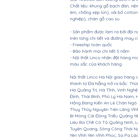
Chất liệu: khung gỗ bạch đàn, 
êm, chống xẹp lún), vải bố cotto
nghiệp), chân gỗ cao su.
- Sản phẩm được làm ra bởi đội n
trên từng chi tiết và đường may 
- Freeship toàn quốc
- Bảo hành mọi chi tiết 5 năm
- Nội thất Linco nhận đặt hàng m
màu sắc của khách hàng
Nội thất Linco Hà Nội giao hàng c
thành từ Đà Nẵng trở ra bắc: Th
Hà Quảng Trị, Hà Tĩnh, Vinh Ngh
Định, Thái Bình, Phủ Lý Hà Nam, 
Hồng Bàng Kiến An Lê Chân Ngô
Thụy Thủy Nguyên Tiên Lãng Vĩ
Bí Móng Cái Đông Triều Quảng Y
Liêu Ba Chẽ Cô Tô Quảng Ninh, L
Tuyên Quang, Sông Công Thái Ngu
Yên Vĩnh Yên Vĩnh Phúc, Sa Pa Là