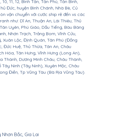
 9, 10, 11, 12, Bình Tân, Tân Phú, Tân Bình,
Thủ Đức, huyện Bình Chánh, Nhà Bè, Củ
còn vận chuyển với cước ship rẻ đến vs các
ranh như: Dĩ An, Thuận An, Lái Thiêu, Thủ
 Tân Uyên, Phú Giáo, Dầu Tiếng, Bàu Bàng
ành, Nhơn Trạch, Trảng Bom, Vĩnh Cửu,
, Xuân Lộc, Định Quán, Tân Phú (Đồng
c, Đức Huệ, Thủ Thừa, Tân An, Châu
h Hóa, Tân Hưng, Vĩnh Hưng (Long An),
òa Thành, Dương Minh Châu, Châu Thành,
ố Tây Ninh (Tây Ninh), Xuyên Mộc, Châu
Long Điền, Tp Vũng Tàu (Bà Rịa Vũng Tàu).
y Nhơn Bắc, Gia Lai