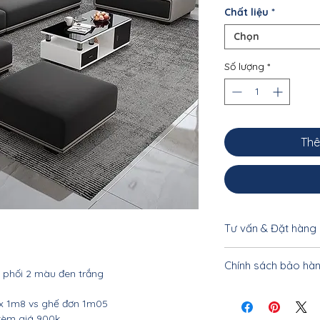
Chất liệu
*
Chọn
Số lượng
*
Thê
Tư vấn & Đặt hàng
Để được tư vấn cụ 
Chính sách bảo hà
khách vui lòng liên
 phối 2 màu đen trắng
0962.10.20.33 - 033
Nội thất Linco Hà N
 1m8 vs ghế đơn 1m05
tiết
 kèm giá 900k