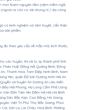
nệm mút foam nguyên tấm (nệm mềm ngồi
n (ngoài ra còn có vải nhung nỉ / da công
gũ có kinh nghiệm và tâm huyết, cẩn thận
của sản phẩm.
ay đo theo yêu cầu về mẫu mã, kích thước,
ho các huyện, thị xã tx, tp thành phố tỉnh
ừa Thiên Huế, Đồng Hới Quảng Bình, Đông
ệ An, Thanh Hóa, Tam Điệp Ninh Bình, Nam
Hưng Yên, quận Đồ Sơn Dương Kinh Hải An
 Quyền và huyện An Dương An Lão Kiến
nh Bảo Hải Phòng, Hạ Long Cẩm Phả Uông
ên Vân Đồn Tiên Yên Đầm Hả Hải Hà Bình
ạng Sơn, Bắc Kạn, Cao Bằng, Hà Giang,
yên, Việt Trì Phú Thọ, Bắc Giang, Phúc
o Cai, Sơn La, Lai Châu, Hòa Bình, Mường