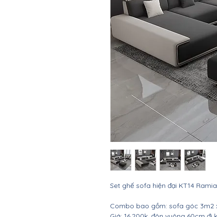
Set ghế sofa hiện đại KT14 Ramia
Combo bao gồm: sofa góc 3m2 x
Giá: 16.200k, đôn vuông 60cm đi