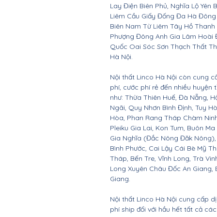
Lay Điện Biên Phủ, Nghĩa Lộ Yên 
Liêm Cầu Giấy Đống Đa Hà Đông
Biên Nam Từ Liêm Tây Hồ Thanh
Phượng Đông Anh Gia Lâm Hoài 
Quốc Oai Sóc Sơn Thạch Thất Th
Hà Nội.
Nội thất Linco Hà Nội còn cung c
phí, cước phí rẻ đến nhiều huyện
như: Thừa Thiên Huế, Đà Nẵng, 
Ngãi, Quy Nhơn Bình Định, Tuy 
Hòa, Phan Rang Tháp Chàm Ninh 
Pleiku Gia Lai, Kon Tum, Buôn Ma
Gia Nghĩa (Đắc Nông Đăk Nông),
Bình Phước, Cai Lậy Cái Bè Mỹ T
Tháp, Bến Tre, Vĩnh Long, Trà Vin
Long Xuyên Châu Đốc An Giang, B
Giang.
Nội thất Linco Hà Nội cung cấp d
phí ship đối với hầu hết tất cả c