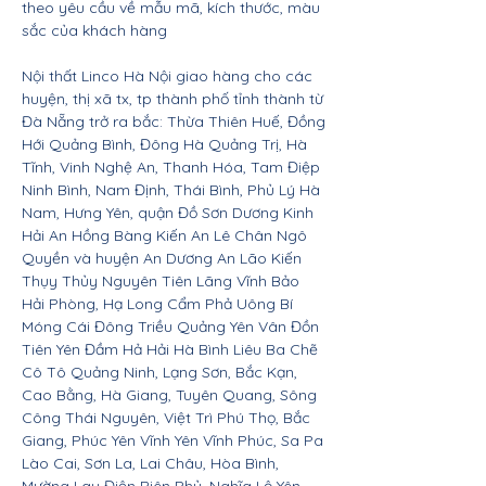
theo yêu cầu về mẫu mã, kích thước, màu
sắc của khách hàng
Nội thất Linco Hà Nội giao hàng cho các
huyện, thị xã tx, tp thành phố tỉnh thành từ
Đà Nẵng trở ra bắc: Thừa Thiên Huế, Đồng
Hới Quảng Bình, Đông Hà Quảng Trị, Hà
Tĩnh, Vinh Nghệ An, Thanh Hóa, Tam Điệp
Ninh Bình, Nam Định, Thái Bình, Phủ Lý Hà
Nam, Hưng Yên, quận Đồ Sơn Dương Kinh
Hải An Hồng Bàng Kiến An Lê Chân Ngô
Quyền và huyện An Dương An Lão Kiến
Thụy Thủy Nguyên Tiên Lãng Vĩnh Bảo
Hải Phòng, Hạ Long Cẩm Phả Uông Bí
Móng Cái Đông Triều Quảng Yên Vân Đồn
Tiên Yên Đầm Hả Hải Hà Bình Liêu Ba Chẽ
Cô Tô Quảng Ninh, Lạng Sơn, Bắc Kạn,
Cao Bằng, Hà Giang, Tuyên Quang, Sông
Công Thái Nguyên, Việt Trì Phú Thọ, Bắc
Giang, Phúc Yên Vĩnh Yên Vĩnh Phúc, Sa Pa
Lào Cai, Sơn La, Lai Châu, Hòa Bình,