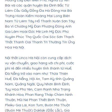
Mường Lay Điện Biên Phủ, Nghĩa Lộ Yên
Bái và các quận huyện Ba Đình Bắc Từ
Liêm Cầu Giấy Đống Đa Hà Đông Hai Bà
Trưng Hoàn Kiếm Hoàng Mai Long Biên
Nam Từ Liêm Tây Hồ Thanh Xuân Sơn Tây
Ba Vì Chương Mỹ Đan Phượng Đông Anh
Gia Lâm Hoài Đức Mê Linh Mỹ Đức Phú
Xuyên Phúc Thọ Quốc Oai Sóc Sơn Thạch
Thất Thanh Oai Thanh Trì Thường Tín Ứng
Hòa Hà Nội.
Nội thất Linco Hà Nội còn cung cấp dịch
vụ vận chuyển, giao hàng với chi phí, cước
phí rẻ đến nhiều huyện tỉnh thành từ Huế,
Đà Nẵng trở vào nam như: Thừa Thiên
Huế, Đà Nẵng, Hội An, Tam Kỳ tỉnh Quảng
Nam, Quảng Ngãi, Quy Nhơn Bình Định,
Tuy Hòa Phú Yên, Cam Ranh Nha Trang
Khánh Hòa, Phan Rang Tháp Chàm Ninh
Thuận, Mũi Né Phan Thiết Bình Thuận,
Pleiku Gia Lai, Kon Tum, Buôn Ma Thuột
(Buôn Mê Thuột) Daklak (Đắc Lắc), Gia