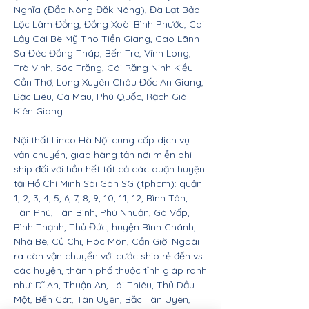
Nghĩa (Đắc Nông Đăk Nông), Đà Lạt Bảo
Lộc Lâm Đồng, Đồng Xoài Bình Phước, Cai
Lậy Cái Bè Mỹ Tho Tiền Giang, Cao Lãnh
Sa Đéc Đồng Tháp, Bến Tre, Vĩnh Long,
Trà Vinh, Sóc Trăng, Cái Răng Ninh Kiều
Cần Thơ, Long Xuyên Châu Đốc An Giang,
Bạc Liêu, Cà Mau, Phú Quốc, Rạch Giá
Kiên Giang.
Nội thất Linco Hà Nội cung cấp dịch vụ
vận chuyển, giao hàng tận nơi miễn phí
ship đối với hầu hết tất cả các quận huyện
tại Hồ Chí Minh Sài Gòn SG (tphcm): quận
1, 2, 3, 4, 5, 6, 7, 8, 9, 10, 11, 12, Bình Tân,
Tân Phú, Tân Bình, Phú Nhuận, Gò Vấp,
Bình Thạnh, Thủ Đức, huyện Bình Chánh,
Nhà Bè, Củ Chi, Hóc Môn, Cần Giờ. Ngoài
ra còn vận chuyển với cước ship rẻ đến vs
các huyện, thành phố thuộc tỉnh giáp ranh
như: Dĩ An, Thuận An, Lái Thiêu, Thủ Dầu
Một, Bến Cát, Tân Uyên, Bắc Tân Uyên,