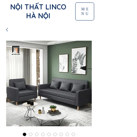
NỘI THẤT LINCO
ME
HÀ NỘI
NU