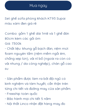
Mua ngay
Set ghế sofa phòng khách KT93 Supai
màu xám đen giá rẻ
Combo: gồm 1 ghế dài 1m8 và 1 ghế đơn
80cm kèm các gối ôm
Giá: 7300k
- Chất liệu: khung gỗ bạch đàn, nệm mút
foam nguyên tấm (nệm mềm ngồi êm,
chống xẹp lún), vải nỉ bố (ngoài ra còn có
vải nhung / da công nghiệp), chân gỗ cao
su
- Sản phẩm được làm ra bởi đội ngũ có
kinh nghiệm và tâm huyết, cẩn thận trên
từng chi tiết và đường may của sản phẩm.
- Freeship toàn quốc
- Bảo hành mọi chi tiết 5 năm
- Nội thất Linco nhận đặt hàng may đo