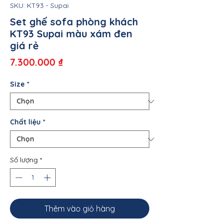
SKU: KT93 - Supai
Set ghế sofa phòng khách
KT93 Supai màu xám đen
giá rẻ
Giá
7.300.000 ₫
Size
*
Chất liệu
*
Số lượng
*
Thêm vào giỏ hàng