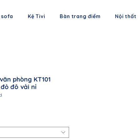
 sofa
Kệ Tivi
Bàn trang điểm
Nội thất
 văn phòng KT101
đỏ đô vải nỉ
d
á