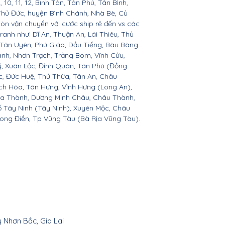
 9, 10, 11, 12, Bình Tân, Tân Phú, Tân Bình,
Thủ Đức, huyện Bình Chánh, Nhà Bè, Củ
còn vận chuyển với cước ship rẻ đến vs các
ranh như: Dĩ An, Thuận An, Lái Thiêu, Thủ
 Tân Uyên, Phú Giáo, Dầu Tiếng, Bàu Bàng
ành, Nhơn Trạch, Trảng Bom, Vĩnh Cửu,
, Xuân Lộc, Định Quán, Tân Phú (Đồng
c, Đức Huệ, Thủ Thừa, Tân An, Châu
h Hóa, Tân Hưng, Vĩnh Hưng (Long An),
òa Thành, Dương Minh Châu, Châu Thành,
ố Tây Ninh (Tây Ninh), Xuyên Mộc, Châu
Long Điền, Tp Vũng Tàu (Bà Rịa Vũng Tàu).
y Nhơn Bắc, Gia Lai