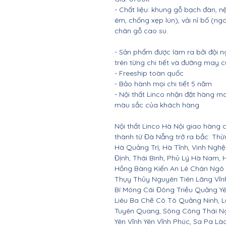
- Chất liệu: khung gỗ bạch đàn
êm, chống xẹp lún), vải nỉ bố (ng
chân gỗ cao su.
- Sản phẩm được làm ra bởi đội n
trên từng chi tiết và đường may 
- Freeship toàn quốc
- Bảo hành mọi chi tiết 5 năm
- Nội thất Linco nhận đặt hàng m
màu sắc của khách hàng
Nội thất Linco Hà Nội giao hàng c
thành từ Đà Nẵng trở ra bắc: Th
Hà Quảng Trị, Hà Tĩnh, Vinh Ngh
Định, Thái Bình, Phủ Lý Hà Nam, 
Hồng Bàng Kiến An Lê Chân Ngô
Thụy Thủy Nguyên Tiên Lãng Vĩ
Bí Móng Cái Đông Triều Quảng Y
Liêu Ba Chẽ Cô Tô Quảng Ninh, L
Tuyên Quang, Sông Công Thái Ngu
Yên Vĩnh Yên Vĩnh Phúc, Sa Pa Là