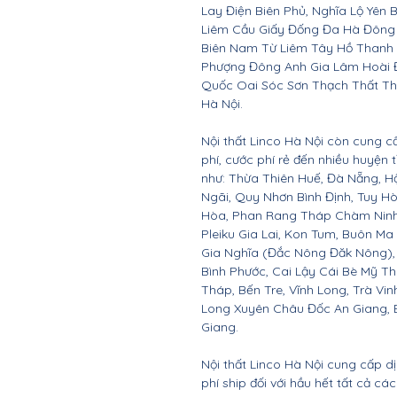
Lay Điện Biên Phủ, Nghĩa Lộ Yên 
Liêm Cầu Giấy Đống Đa Hà Đông
Biên Nam Từ Liêm Tây Hồ Thanh
Phượng Đông Anh Gia Lâm Hoài 
Quốc Oai Sóc Sơn Thạch Thất Th
Hà Nội.
Nội thất Linco Hà Nội còn cung c
phí, cước phí rẻ đến nhiều huyện
như: Thừa Thiên Huế, Đà Nẵng, 
Ngãi, Quy Nhơn Bình Định, Tuy 
Hòa, Phan Rang Tháp Chàm Ninh 
Pleiku Gia Lai, Kon Tum, Buôn Ma
Gia Nghĩa (Đắc Nông Đăk Nông),
Bình Phước, Cai Lậy Cái Bè Mỹ T
Tháp, Bến Tre, Vĩnh Long, Trà Vin
Long Xuyên Châu Đốc An Giang, B
Giang.
Nội thất Linco Hà Nội cung cấp d
phí ship đối với hầu hết tất cả c