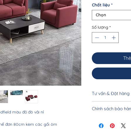
Chất liệu
*
Chọn
Số lượng
*
Thê
Tư vấn & Đặt hàng
Để được tư vấn cụ 
Chính sách bảo hà
khách vui lòng liên
field màu đỏ đô vải nỉ
0962.10.20.33 - 033
Nội thất Linco Hà N
ghế đơn 80cm kèm các gối ôm
tiết