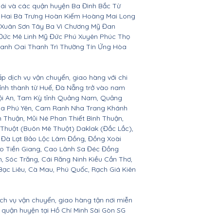
Bái và các quận huyện Ba Đình Bắc Từ
 Hai Bà Trưng Hoàn Kiếm Hoàng Mai Long
 Xuân Sơn Tây Ba Vì Chương Mỹ Đan
Đức Mê Linh Mỹ Đức Phú Xuyên Phúc Thọ
anh Oai Thanh Trì Thường Tín Ứng Hòa
ấp dịch vụ vận chuyển, giao hàng với chi
 tỉnh thành từ Huế, Đà Nẵng trở vào nam
Hội An, Tam Kỳ tỉnh Quảng Nam, Quảng
Hòa Phú Yên, Cam Ranh Nha Trang Khánh
Thuận, Mũi Né Phan Thiết Bình Thuận,
 Thuột (Buôn Mê Thuột) Daklak (Đắc Lắc),
 Đà Lạt Bảo Lộc Lâm Đồng, Đồng Xoài
ho Tiền Giang, Cao Lãnh Sa Đéc Đồng
h, Sóc Trăng, Cái Răng Ninh Kiều Cần Thơ,
ạc Liêu, Cà Mau, Phú Quốc, Rạch Giá Kiên
ịch vụ vận chuyển, giao hàng tận nơi miễn
ác quận huyện tại Hồ Chí Minh Sài Gòn SG