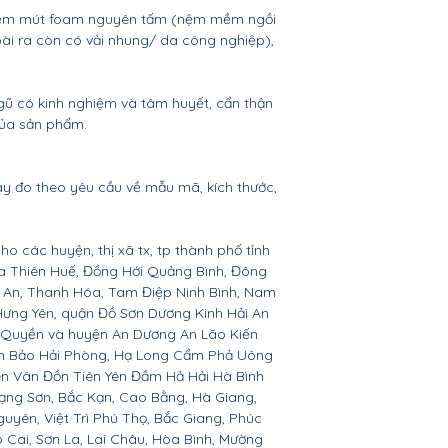
, nệm mút foam nguyên tấm (nệm mềm ngồi
oài ra còn có vải nhung/ da công nghiệp),
gũ có kinh nghiệm và tâm huyết, cẩn thận
của sản phẩm.
ay đo theo yêu cầu về mẫu mã, kích thước,
ho các huyện, thị xã tx, tp thành phố tỉnh
ừa Thiên Huế, Đồng Hới Quảng Bình, Đông
ệ An, Thanh Hóa, Tam Điệp Ninh Bình, Nam
Hưng Yên, quận Đồ Sơn Dương Kinh Hải An
 Quyền và huyện An Dương An Lão Kiến
nh Bảo Hải Phòng, Hạ Long Cẩm Phả Uông
ên Vân Đồn Tiên Yên Đầm Hả Hải Hà Bình
ạng Sơn, Bắc Kạn, Cao Bằng, Hà Giang,
yên, Việt Trì Phú Thọ, Bắc Giang, Phúc
o Cai, Sơn La, Lai Châu, Hòa Bình, Mường