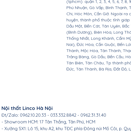
(tphcm): quận 1, 2, 3, 4, 5, 6, 7, 8,
Phú Nhuận, Gò Vấp, Bình Thạnh, 
Chi, Hóc Môn, Cần Giờ. Ngoài ra 
huyện, thành phố thuộc tỉnh giáp 
Dầu Một, Bến Cát, Tân Uyên, Bắc
(Bình Dương), Biên Hòa, Long Th
Thống Nhất, Long Khánh, Cẩm Mỹ
Nai), Đức Hòa, Cần Giuộc, Bến Lứ
Thành, Mộc Hóa, Tân Thành, Thạc
Trảng Bàng, Gò Dầu, Bến Cầu, H
Tân Biên, Tân Châu, Tp thành ph
Đức, Tân Thành, Bà Rịa, Đất Đỏ, 
Nội thất Linco Hà Nội
Đt/Zalo: 0962.10.20.33 - 033.332.8842 - 0962.31.31.40
- Showroom HCM: 17 Tân Thắng, Tân Phú, HCM
- Xưởng SX1: Lô 15, khu A2, khu TĐC phía Đông núi Mồ Côi, p. Qu