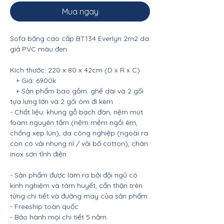
Mua ngay
Sofa băng cao cấp BT134 Everlyn 2m2 da
giả PVC màu đen
Kích thước: 220 x 80 x 42cm (D x R x C)
+ Giá: 6900k
+ Sản phẩm bao gồm: ghế dài và 2 gối
tựa lưng lớn và 2 gối ôm đi kèm
- Chất liệu: khung gỗ bạch đàn, nệm mút
foam nguyên tấm (nệm mềm ngồi êm,
chống xẹp lún), da công nghiệp (ngoài ra
còn có vải nhung nỉ / vải bố cotton), chân
inox sơn tĩnh điện
- Sản phẩm được làm ra bởi đội ngũ có
kinh nghiệm và tâm huyết, cẩn thận trên
từng chi tiết và đường may của sản phẩm.
- Freeship toàn quốc
- Bảo hành mọi chi tiết 5 năm