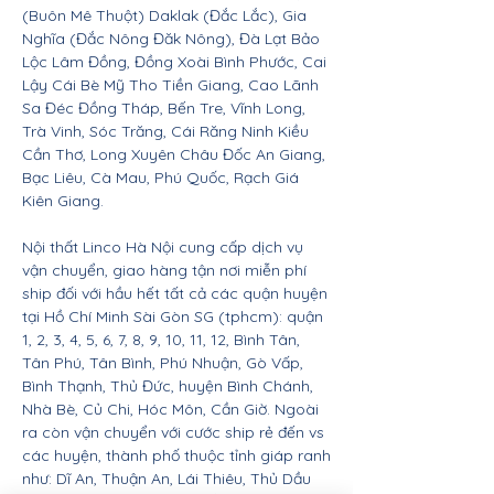
(Buôn Mê Thuột) Daklak (Đắc Lắc), Gia
Nghĩa (Đắc Nông Đăk Nông), Đà Lạt Bảo
Lộc Lâm Đồng, Đồng Xoài Bình Phước, Cai
Lậy Cái Bè Mỹ Tho Tiền Giang, Cao Lãnh
Sa Đéc Đồng Tháp, Bến Tre, Vĩnh Long,
Trà Vinh, Sóc Trăng, Cái Răng Ninh Kiều
Cần Thơ, Long Xuyên Châu Đốc An Giang,
Bạc Liêu, Cà Mau, Phú Quốc, Rạch Giá
Kiên Giang.
Nội thất Linco Hà Nội cung cấp dịch vụ
vận chuyển, giao hàng tận nơi miễn phí
ship đối với hầu hết tất cả các quận huyện
tại Hồ Chí Minh Sài Gòn SG (tphcm): quận
1, 2, 3, 4, 5, 6, 7, 8, 9, 10, 11, 12, Bình Tân,
Tân Phú, Tân Bình, Phú Nhuận, Gò Vấp,
Bình Thạnh, Thủ Đức, huyện Bình Chánh,
Nhà Bè, Củ Chi, Hóc Môn, Cần Giờ. Ngoài
ra còn vận chuyển với cước ship rẻ đến vs
các huyện, thành phố thuộc tỉnh giáp ranh
như: Dĩ An, Thuận An, Lái Thiêu, Thủ Dầu