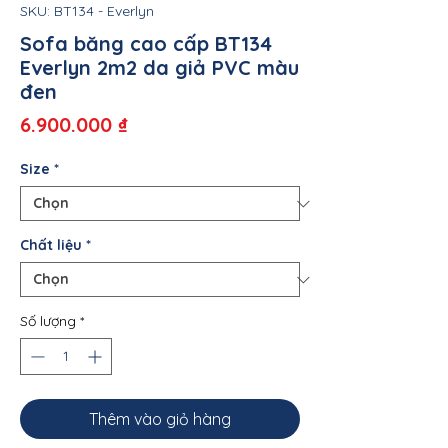
SKU: BT134 - Everlyn
Sofa băng cao cấp BT134
Everlyn 2m2 da giả PVC màu
đen
Giá
6.900.000 ₫
Size
*
Chất liệu
*
Số lượng
*
Thêm vào giỏ hàng