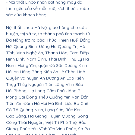
- Nội thất Linco nhận đặt hàng may đo
theo yêu cầu về mẫu mã, kích thước, màu
sắc của khách hàng
Nội thất Linco Hà Nội giao hàng cho các
huyện, thị xã tx, tp thành phố tỉnh thành từ
Đà Nẵng trở ra bắc: Thừa Thiên Huế, Đồng
Hới Quảng Bình, Đông Hà Quảng Trị, Hà
Tĩnh, Vinh Nghệ An, Thanh Hóa, Tam Điệp
Ninh Bình, Nam Định, Thái Bình, Phủ Lý Hà
Nam, Hưng Yên, quận Đồ Sơn Dương Kinh
Hải An Hồng Bàng Kiến An Lê Chân Ngô
Quyền và huyện An Dương An Lão Kiến
Thụy Thủy Nguyên Tiên Lãng Vĩnh Bảo
Hải Phòng, Hạ Long Cẩm Phả Uông Bí
Móng Cái Đông Triều Quảng Yên Vân Đồn
Tiên Yên Đầm Hả Hải Hà Bình Liêu Ba Chẽ
Cô Tô Quảng Ninh, Lạng Sơn, Bắc Kạn,
Cao Bằng, Hà Giang, Tuyên Quang, Sông
Công Thái Nguyên, Việt Trì Phú Thọ, Bắc
Giang, Phúc Yên Vĩnh Yên Vĩnh Phúc, Sa Pa