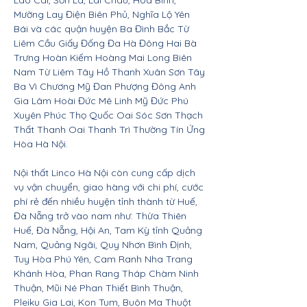
Lào Cai, Sơn La, Lai Châu, Hòa Bình,
Mường Lay Điện Biên Phủ, Nghĩa Lộ Yên
Bái và các quận huyện Ba Đình Bắc Từ
Liêm Cầu Giấy Đống Đa Hà Đông Hai Bà
Trưng Hoàn Kiếm Hoàng Mai Long Biên
Nam Từ Liêm Tây Hồ Thanh Xuân Sơn Tây
Ba Vì Chương Mỹ Đan Phượng Đông Anh
Gia Lâm Hoài Đức Mê Linh Mỹ Đức Phú
Xuyên Phúc Thọ Quốc Oai Sóc Sơn Thạch
Thất Thanh Oai Thanh Trì Thường Tín Ứng
Hòa Hà Nội.
Nội thất Linco Hà Nội còn cung cấp dịch
vụ vận chuyển, giao hàng với chi phí, cước
phí rẻ đến nhiều huyện tỉnh thành từ Huế,
Đà Nẵng trở vào nam như: Thừa Thiên
Huế, Đà Nẵng, Hội An, Tam Kỳ tỉnh Quảng
Nam, Quảng Ngãi, Quy Nhơn Bình Định,
Tuy Hòa Phú Yên, Cam Ranh Nha Trang
Khánh Hòa, Phan Rang Tháp Chàm Ninh
Thuận, Mũi Né Phan Thiết Bình Thuận,
Pleiku Gia Lai, Kon Tum, Buôn Ma Thuột