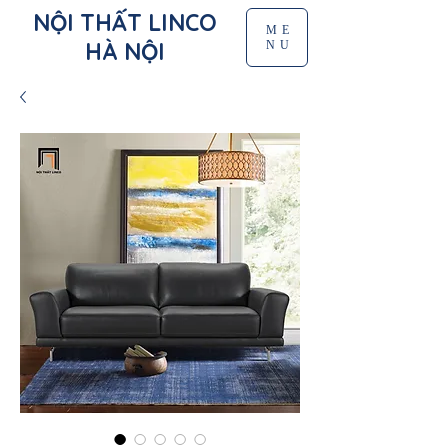
NỘI THẤT LINCO
ME
HÀ NỘI
NU