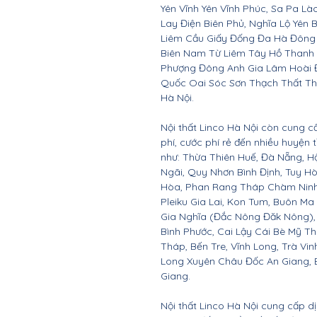
Yên Vĩnh Yên Vĩnh Phúc, Sa Pa Là
Lay Điện Biên Phủ, Nghĩa Lộ Yên 
Liêm Cầu Giấy Đống Đa Hà Đông
Biên Nam Từ Liêm Tây Hồ Thanh
Phượng Đông Anh Gia Lâm Hoài 
Quốc Oai Sóc Sơn Thạch Thất Th
Hà Nội.
Nội thất Linco Hà Nội còn cung c
phí, cước phí rẻ đến nhiều huyện
như: Thừa Thiên Huế, Đà Nẵng, 
Ngãi, Quy Nhơn Bình Định, Tuy 
Hòa, Phan Rang Tháp Chàm Ninh 
Pleiku Gia Lai, Kon Tum, Buôn Ma
Gia Nghĩa (Đắc Nông Đăk Nông),
Bình Phước, Cai Lậy Cái Bè Mỹ T
Tháp, Bến Tre, Vĩnh Long, Trà Vin
Long Xuyên Châu Đốc An Giang, B
Giang.
Nội thất Linco Hà Nội cung cấp d