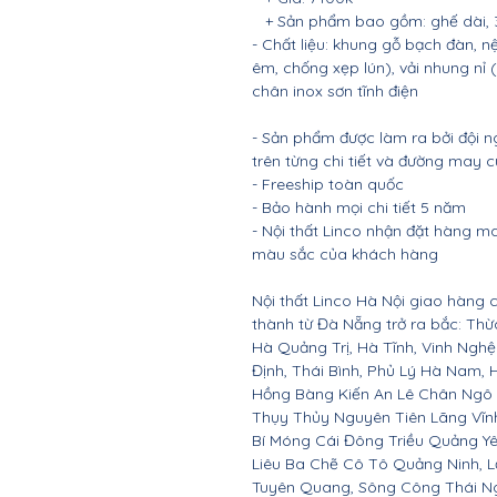
+ Sản phẩm bao gồm: ghế dài, 3 
- Chất liệu: khung gỗ bạch đàn
êm, chống xẹp lún), vải nhung nỉ 
chân inox sơn tĩnh điện
- Sản phẩm được làm ra bởi đội n
trên từng chi tiết và đường may 
- Freeship toàn quốc
- Bảo hành mọi chi tiết 5 năm
- Nội thất Linco nhận đặt hàng m
màu sắc của khách hàng
Nội thất Linco Hà Nội giao hàng c
thành từ Đà Nẵng trở ra bắc: Th
Hà Quảng Trị, Hà Tĩnh, Vinh Ngh
Định, Thái Bình, Phủ Lý Hà Nam, 
Hồng Bàng Kiến An Lê Chân Ngô
Thụy Thủy Nguyên Tiên Lãng Vĩ
Bí Móng Cái Đông Triều Quảng Y
Liêu Ba Chẽ Cô Tô Quảng Ninh, L
Tuyên Quang, Sông Công Thái Ngu