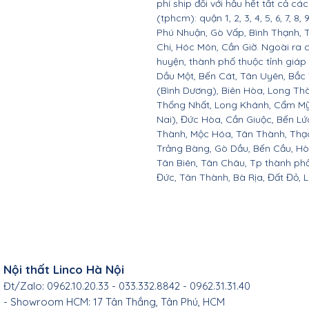
phí ship đối với hầu hết tất cả c
(tphcm): quận 1, 2, 3, 4, 5, 6, 7, 8,
Phú Nhuận, Gò Vấp, Bình Thạnh, 
Chi, Hóc Môn, Cần Giờ. Ngoài ra 
huyện, thành phố thuộc tỉnh giáp 
Dầu Một, Bến Cát, Tân Uyên, Bắc
(Bình Dương), Biên Hòa, Long Th
Thống Nhất, Long Khánh, Cẩm Mỹ
Nai), Đức Hòa, Cần Giuộc, Bến Lứ
Thành, Mộc Hóa, Tân Thành, Thạc
Trảng Bàng, Gò Dầu, Bến Cầu, H
Tân Biên, Tân Châu, Tp thành ph
Đức, Tân Thành, Bà Rịa, Đất Đỏ, 
Nội thất Linco Hà Nội
Đt/Zalo: 0962.10.20.33 - 033.332.8842 - 0962.31.31.40
- Showroom HCM: 17 Tân Thắng, Tân Phú, HCM