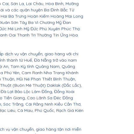
o Cai, Sơn La, Lai Châu, Hòa Bình, Mường
Bái và các quận huyện Ba Đình Bắc Từ
 Hai Bà Trưng Hoàn Kiếm Hoàng Mai Long
 Xuân Sơn Tây Ba Vì Chương Mỹ Đan
Đức Mê Linh Mỹ Đức Phú Xuyên Phúc Thọ
anh Oai Thanh Trì Thường Tín Ứng Hòa
ấp dịch vụ vận chuyển, giao hàng với chi
 tỉnh thành từ Huế, Đà Nẵng trở vào nam
Hội An, Tam Kỳ tỉnh Quảng Nam, Quảng
Hòa Phú Yên, Cam Ranh Nha Trang Khánh
Thuận, Mũi Né Phan Thiết Bình Thuận,
 Thuột (Buôn Mê Thuột) Daklak (Đắc Lắc),
 Đà Lạt Bảo Lộc Lâm Đồng, Đồng Xoài
ho Tiền Giang, Cao Lãnh Sa Đéc Đồng
h, Sóc Trăng, Cái Răng Ninh Kiều Cần Thơ,
ạc Liêu, Cà Mau, Phú Quốc, Rạch Giá Kiên
ịch vụ vận chuyển, giao hàng tận nơi miễn