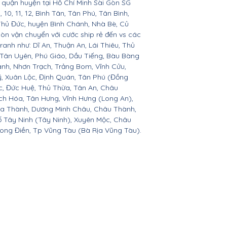
ác quận huyện tại Hồ Chí Minh Sài Gòn SG
 9, 10, 11, 12, Bình Tân, Tân Phú, Tân Bình,
Thủ Đức, huyện Bình Chánh, Nhà Bè, Củ
còn vận chuyển với cước ship rẻ đến vs các
ranh như: Dĩ An, Thuận An, Lái Thiêu, Thủ
 Tân Uyên, Phú Giáo, Dầu Tiếng, Bàu Bàng
ành, Nhơn Trạch, Trảng Bom, Vĩnh Cửu,
, Xuân Lộc, Định Quán, Tân Phú (Đồng
c, Đức Huệ, Thủ Thừa, Tân An, Châu
h Hóa, Tân Hưng, Vĩnh Hưng (Long An),
òa Thành, Dương Minh Châu, Châu Thành,
ố Tây Ninh (Tây Ninh), Xuyên Mộc, Châu
Long Điền, Tp Vũng Tàu (Bà Rịa Vũng Tàu).