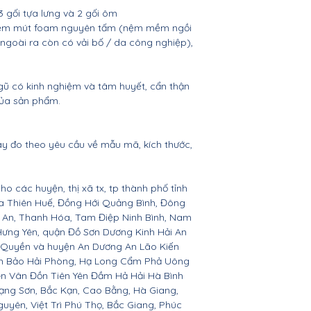
gối tựa lưng và 2 gối ôm
, nệm mút foam nguyên tấm (nệm mềm ngồi
(ngoài ra còn có vải bố / da công nghiệp),
gũ có kinh nghiệm và tâm huyết, cẩn thận
của sản phẩm.
ay đo theo yêu cầu về mẫu mã, kích thước,
ho các huyện, thị xã tx, tp thành phố tỉnh
ừa Thiên Huế, Đồng Hới Quảng Bình, Đông
ệ An, Thanh Hóa, Tam Điệp Ninh Bình, Nam
Hưng Yên, quận Đồ Sơn Dương Kinh Hải An
 Quyền và huyện An Dương An Lão Kiến
nh Bảo Hải Phòng, Hạ Long Cẩm Phả Uông
ên Vân Đồn Tiên Yên Đầm Hả Hải Hà Bình
ạng Sơn, Bắc Kạn, Cao Bằng, Hà Giang,
yên, Việt Trì Phú Thọ, Bắc Giang, Phúc