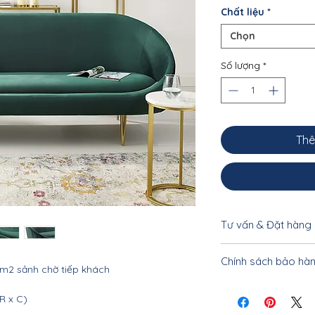
Chất liệu
*
Chọn
Số lượng
*
Thê
Tư vấn & Đặt hàng
Để được tư vấn cụ 
Chính sách bảo hà
khách vui lòng liên
m2 sảnh chờ tiếp khách
0962.10.20.33 - 033
Nội thất Linco Hà N
R x C)
tiết