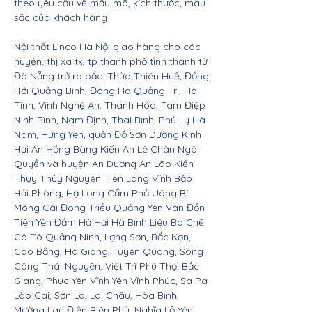
theo yêu cầu về mẫu mã, kích thước, màu
sắc của khách hàng
Nội thất Linco Hà Nội giao hàng cho các
huyện, thị xã tx, tp thành phố tỉnh thành từ
Đà Nẵng trở ra bắc: Thừa Thiên Huế, Đồng
Hới Quảng Bình, Đông Hà Quảng Trị, Hà
Tĩnh, Vinh Nghệ An, Thanh Hóa, Tam Điệp
Ninh Bình, Nam Định, Thái Bình, Phủ Lý Hà
Nam, Hưng Yên, quận Đồ Sơn Dương Kinh
Hải An Hồng Bàng Kiến An Lê Chân Ngô
Quyền và huyện An Dương An Lão Kiến
Thụy Thủy Nguyên Tiên Lãng Vĩnh Bảo
Hải Phòng, Hạ Long Cẩm Phả Uông Bí
Móng Cái Đông Triều Quảng Yên Vân Đồn
Tiên Yên Đầm Hả Hải Hà Bình Liêu Ba Chẽ
Cô Tô Quảng Ninh, Lạng Sơn, Bắc Kạn,
Cao Bằng, Hà Giang, Tuyên Quang, Sông
Công Thái Nguyên, Việt Trì Phú Thọ, Bắc
Giang, Phúc Yên Vĩnh Yên Vĩnh Phúc, Sa Pa
Lào Cai, Sơn La, Lai Châu, Hòa Bình,
Mường Lay Điện Biên Phủ, Nghĩa Lộ Yên