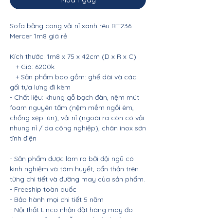
Sofa băng cong vải nỉ xanh rêu BT236
Mercer 1m8 giá rẻ
Kích thước: 1m8 x 75 x 42cm (D x R x C)
+ Giá: 6200k
+ Sản phẩm bao gồm: ghế dài và các
gối tựa lưng đi kèm
- Chất liệu: khung gỗ bạch đàn, nệm mút
foam nguyên tấm (nệm mềm ngồi êm,
chống xẹp lún), vải nỉ (ngoài ra còn có vải
nhung nỉ / da công nghiệp), chân inox sơn
tĩnh điện
- Sản phẩm được làm ra bởi đội ngũ có
kinh nghiệm và tâm huyết, cẩn thận trên
từng chi tiết và đường may của sản phẩm.
- Freeship toàn quốc
- Bảo hành mọi chi tiết 5 năm
- Nội thất Linco nhận đặt hàng may đo