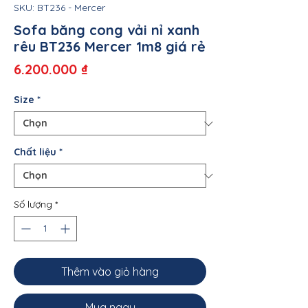
SKU: BT236 - Mercer
Sofa băng cong vải nỉ xanh
rêu BT236 Mercer 1m8 giá rẻ
Giá
6.200.000 ₫
Size
*
Chất liệu
*
Số lượng
*
Thêm vào giỏ hàng
Mua ngay