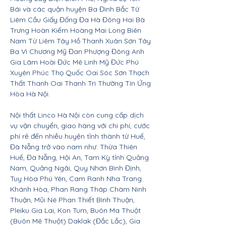
Bái và các quận huyện Ba Đình Bắc Từ
Liêm Cầu Giấy Đống Đa Hà Đông Hai Bà
Trưng Hoàn Kiếm Hoàng Mai Long Biên
Nam Từ Liêm Tây Hồ Thanh Xuân Sơn Tây
Ba Vì Chương Mỹ Đan Phượng Đông Anh
Gia Lâm Hoài Đức Mê Linh Mỹ Đức Phú
Xuyên Phúc Thọ Quốc Oai Sóc Sơn Thạch
Thất Thanh Oai Thanh Trì Thường Tín Ứng
Hòa Hà Nội.
Nội thất Linco Hà Nội còn cung cấp dịch
vụ vận chuyển, giao hàng với chi phí, cước
phí rẻ đến nhiều huyện tỉnh thành từ Huế,
Đà Nẵng trở vào nam như: Thừa Thiên
Huế, Đà Nẵng, Hội An, Tam Kỳ tỉnh Quảng
Nam, Quảng Ngãi, Quy Nhơn Bình Định,
Tuy Hòa Phú Yên, Cam Ranh Nha Trang
Khánh Hòa, Phan Rang Tháp Chàm Ninh
Thuận, Mũi Né Phan Thiết Bình Thuận,
Pleiku Gia Lai, Kon Tum, Buôn Ma Thuột
(Buôn Mê Thuột) Daklak (Đắc Lắc), Gia