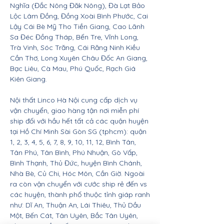
Nghĩa (Đắc Nông Đăk Nông), Đà Lạt Bảo
Lộc Lâm Đồng, Đồng Xoài Bình Phước, Cai
Lậy Cái Bè Mỹ Tho Tiền Giang, Cao Lãnh
Sa Đéc Đồng Tháp, Bến Tre, Vĩnh Long,
Trà Vinh, Sóc Trăng, Cái Răng Ninh Kiều
Cần Thơ, Long Xuyên Châu Đốc An Giang,
Bạc Liêu, Cà Mau, Phú Quốc, Rạch Giá
Kiên Giang.
Nội thất Linco Hà Nội cung cấp dịch vụ
vận chuyển, giao hàng tận nơi miễn phí
ship đối với hầu hết tất cả các quận huyện
tại Hồ Chí Minh Sài Gòn SG (tphcm): quận
1, 2, 3, 4, 5, 6, 7, 8, 9, 10, 11, 12, Bình Tân,
Tân Phú, Tân Bình, Phú Nhuận, Gò Vấp,
Bình Thạnh, Thủ Đức, huyện Bình Chánh,
Nhà Bè, Củ Chi, Hóc Môn, Cần Giờ. Ngoài
ra còn vận chuyển với cước ship rẻ đến vs
các huyện, thành phố thuộc tỉnh giáp ranh
như: Dĩ An, Thuận An, Lái Thiêu, Thủ Dầu
Một, Bến Cát, Tân Uyên, Bắc Tân Uyên,