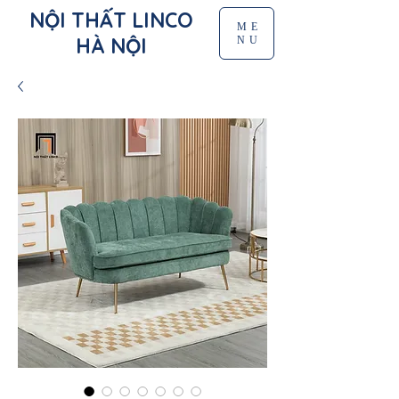
NỘI THẤT LINCO
ME
HÀ NỘI
NU