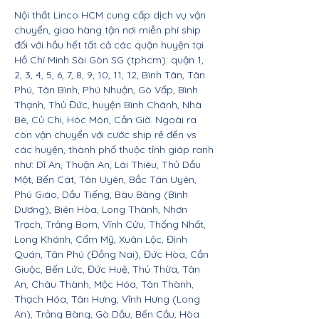
Nội thất Linco HCM cung cấp dịch vụ vận
chuyển, giao hàng tận nơi miễn phí ship
đối với hầu hết tất cả các quận huyện tại
Hồ Chí Minh Sài Gòn SG (tphcm): quận 1,
2, 3, 4, 5, 6, 7, 8, 9, 10, 11, 12, Bình Tân, Tân
Phú, Tân Bình, Phú Nhuận, Gò Vấp, Bình
Thạnh, Thủ Đức, huyện Bình Chánh, Nhà
Bè, Củ Chi, Hóc Môn, Cần Giờ. Ngoài ra
còn vận chuyển với cước ship rẻ đến vs
các huyện, thành phố thuộc tỉnh giáp ranh
như: Dĩ An, Thuận An, Lái Thiêu, Thủ Dầu
Một, Bến Cát, Tân Uyên, Bắc Tân Uyên,
Phú Giáo, Dầu Tiếng, Bàu Bàng (Bình
Dương), Biên Hòa, Long Thành, Nhơn
Trạch, Trảng Bom, Vĩnh Cửu, Thống Nhất,
Long Khánh, Cẩm Mỹ, Xuân Lộc, Định
Quán, Tân Phú (Đồng Nai), Đức Hòa, Cần
Giuộc, Bến Lức, Đức Huệ, Thủ Thừa, Tân
An, Châu Thành, Mộc Hóa, Tân Thành,
Thạch Hóa, Tân Hưng, Vĩnh Hưng (Long
An), Trảng Bàng, Gò Dầu, Bến Cầu, Hòa