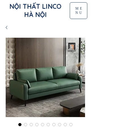
NỘI THẤT LINCO
ME
HÀ NỘI
NU