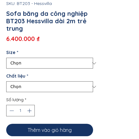
SKU: BT203 - Hessvilla
Sofa băng da công nghiệp
BT203 Hessvilla dài 2m trẻ
trung
Giá
6.400.000 ₫
Size
*
Chất liệu
*
Số lượng
*
Thêm vào giỏ hàng