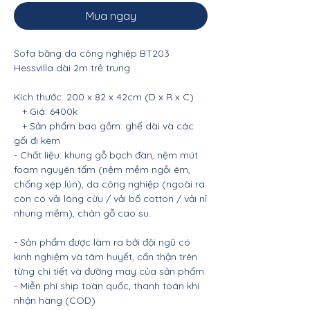
Mua ngay
Sofa băng da công nghiệp BT203
Hessvilla dài 2m trẻ trung
Kích thước: 200 x 82 x 42cm (D x R x C)
+ Giá: 6400k
+ Sản phẩm bao gồm: ghế dài và các
gối đi kèm
- Chất liệu: khung gỗ bạch đàn, nệm mút
foam nguyên tấm (nệm mềm ngồi êm,
chống xẹp lún), da công nghiệp (ngoài ra
còn có vải lông cừu / vải bố cotton / vải nỉ
nhung mềm), chân gỗ cao su.
- Sản phẩm được làm ra bởi đội ngũ có
kinh nghiệm và tâm huyết, cẩn thận trên
từng chi tiết và đường may của sản phẩm.
- Miễn phí ship toàn quốc, thanh toán khi
nhận hàng (COD)