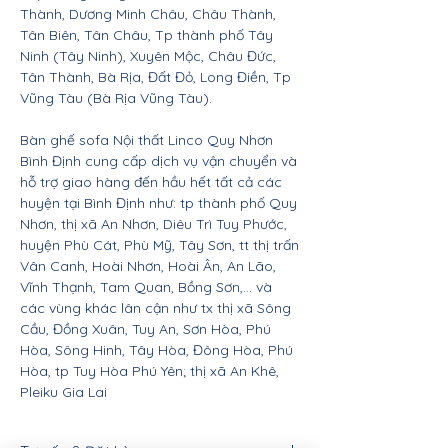
Thành, Dương Minh Châu, Châu Thành,
Tân Biên, Tân Châu, Tp thành phố Tây
Ninh (Tây Ninh), Xuyên Mộc, Châu Đức,
Tân Thành, Bà Rịa, Đất Đỏ, Long Điền, Tp
Vũng Tàu (Bà Rịa Vũng Tàu).
Bàn ghế sofa Nội thất Linco Quy Nhơn
Bình Định cung cấp dịch vụ vận chuyển và
hỗ trợ giao hàng đến hầu hết tất cả các
huyện tại Bình Định như: tp thành phố Quy
Nhơn, thị xã An Nhơn, Diêu Trì Tuy Phước,
huyện Phù Cát, Phù Mỹ, Tây Sơn, tt thị trấn
Vân Canh, Hoài Nhơn, Hoài Ân, An Lão,
Vĩnh Thạnh, Tam Quan, Bồng Sơn,... và
các vùng khác lân cận như tx thị xã Sông
Cầu, Đồng Xuân, Tuy An, Sơn Hòa, Phú
Hòa, Sông Hinh, Tây Hòa, Đông Hòa, Phú
Hòa, tp Tuy Hòa Phú Yên; thị xã An Khê,
Pleiku Gia Lai