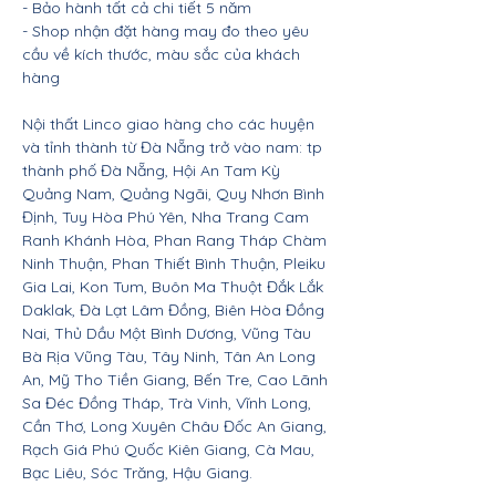
- Bảo hành tất cả chi tiết 5 năm
- Shop nhận đặt hàng may đo theo yêu
cầu về kích thước, màu sắc của khách
hàng
Nội thất Linco giao hàng cho các huyện
và tỉnh thành từ Đà Nẵng trở vào nam: tp
thành phố Đà Nẵng, Hội An Tam Kỳ
Quảng Nam, Quảng Ngãi, Quy Nhơn Bình
Định, Tuy Hòa Phú Yên, Nha Trang Cam
Ranh Khánh Hòa, Phan Rang Tháp Chàm
Ninh Thuận, Phan Thiết Bình Thuận, Pleiku
Gia Lai, Kon Tum, Buôn Ma Thuột Đắk Lắk
Daklak, Đà Lạt Lâm Đồng, Biên Hòa Đồng
Nai, Thủ Dầu Một Bình Dương, Vũng Tàu
Bà Rịa Vũng Tàu, Tây Ninh, Tân An Long
An, Mỹ Tho Tiền Giang, Bến Tre, Cao Lãnh
Sa Đéc Đồng Tháp, Trà Vinh, Vĩnh Long,
Cần Thơ, Long Xuyên Châu Đốc An Giang,
Rạch Giá Phú Quốc Kiên Giang, Cà Mau,
Bạc Liêu, Sóc Trăng, Hậu Giang.