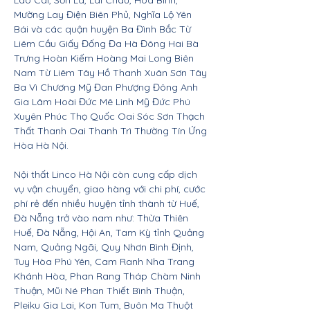
Lào Cai, Sơn La, Lai Châu, Hòa Bình,
Mường Lay Điện Biên Phủ, Nghĩa Lộ Yên
Bái và các quận huyện Ba Đình Bắc Từ
Liêm Cầu Giấy Đống Đa Hà Đông Hai Bà
Trưng Hoàn Kiếm Hoàng Mai Long Biên
Nam Từ Liêm Tây Hồ Thanh Xuân Sơn Tây
Ba Vì Chương Mỹ Đan Phượng Đông Anh
Gia Lâm Hoài Đức Mê Linh Mỹ Đức Phú
Xuyên Phúc Thọ Quốc Oai Sóc Sơn Thạch
Thất Thanh Oai Thanh Trì Thường Tín Ứng
Hòa Hà Nội.
Nội thất Linco Hà Nội còn cung cấp dịch
vụ vận chuyển, giao hàng với chi phí, cước
phí rẻ đến nhiều huyện tỉnh thành từ Huế,
Đà Nẵng trở vào nam như: Thừa Thiên
Huế, Đà Nẵng, Hội An, Tam Kỳ tỉnh Quảng
Nam, Quảng Ngãi, Quy Nhơn Bình Định,
Tuy Hòa Phú Yên, Cam Ranh Nha Trang
Khánh Hòa, Phan Rang Tháp Chàm Ninh
Thuận, Mũi Né Phan Thiết Bình Thuận,
Pleiku Gia Lai, Kon Tum, Buôn Ma Thuột