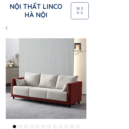
NỘI THẤT LINCO
ME
HÀ NỘI
NU