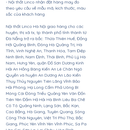
- Nội thất Linco nhận đặt hàng may đo
theo yêu cầu về mẫu mã, kích thước, màu
sắc của khách hàng
Nội thất Linco Hà Nội giao hàng cho các
huyện, thị xã tx, tp thành phố tỉnh thành từ
Đà Nẵng trở ra bắc: Thừa Thiên Huế, Đồng
Hới Quảng Bình, Đông Hà Quảng Trị, Hà
Tĩnh, Vinh Nghệ An, Thanh Hóa, Tam Điệp
Ninh Bình, Nam Định, Thái Bình, Phủ Lý Hà
Nam, Hưng Yên, quận Đồ Sơn Dương Kinh
Hải An Hồng Bàng Kiến An Lê Chân Ngô
Quyền và huyện An Dương An Lão Kiến
Thụy Thủy Nguyên Tiên Lãng Vĩnh Bảo
Hải Phòng, Hạ Long Cẩm Phả Uông Bí
Móng Cái Đông Triều Quảng Yên Vân Đồn
Tiên Yên Đầm Hả Hải Hà Bình Liêu Ba Chẽ
Cô Tô Quảng Ninh, Lạng Sơn, Bắc Kạn,
Cao Bằng, Hà Giang, Tuyên Quang, Sông
Công Thái Nguyên, Việt Trì Phú Thọ, Bắc
Giang, Phúc Yên Vĩnh Yên Vĩnh Phúc, Sa Pa