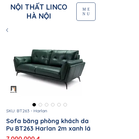
NỘI THẤT LINCO
ME
HÀ NỘI
NU
SKU: BT263 - Harlan
Sofa băng phòng khách da
Pu BT263 Harlan 2m xanh lá
Giá
7.000.000 ₫