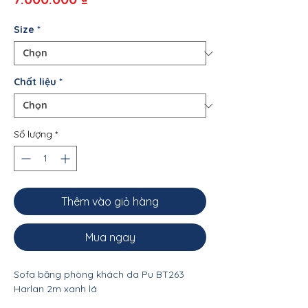
Size
*
Chất liệu
*
Số lượng
*
Thêm vào giỏ hàng
Mua ngay
Sofa băng phòng khách da Pu BT263
Harlan 2m xanh lá