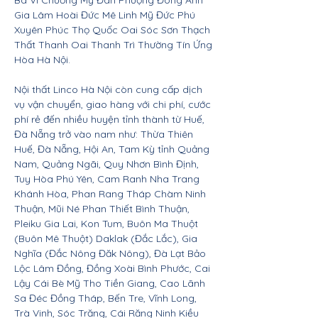
Ba Vì Chương Mỹ Đan Phượng Đông Anh
Gia Lâm Hoài Đức Mê Linh Mỹ Đức Phú
Xuyên Phúc Thọ Quốc Oai Sóc Sơn Thạch
Thất Thanh Oai Thanh Trì Thường Tín Ứng
Hòa Hà Nội.
Nội thất Linco Hà Nội còn cung cấp dịch
vụ vận chuyển, giao hàng với chi phí, cước
phí rẻ đến nhiều huyện tỉnh thành từ Huế,
Đà Nẵng trở vào nam như: Thừa Thiên
Huế, Đà Nẵng, Hội An, Tam Kỳ tỉnh Quảng
Nam, Quảng Ngãi, Quy Nhơn Bình Định,
Tuy Hòa Phú Yên, Cam Ranh Nha Trang
Khánh Hòa, Phan Rang Tháp Chàm Ninh
Thuận, Mũi Né Phan Thiết Bình Thuận,
Pleiku Gia Lai, Kon Tum, Buôn Ma Thuột
(Buôn Mê Thuột) Daklak (Đắc Lắc), Gia
Nghĩa (Đắc Nông Đăk Nông), Đà Lạt Bảo
Lộc Lâm Đồng, Đồng Xoài Bình Phước, Cai
Lậy Cái Bè Mỹ Tho Tiền Giang, Cao Lãnh
Sa Đéc Đồng Tháp, Bến Tre, Vĩnh Long,
Trà Vinh, Sóc Trăng, Cái Răng Ninh Kiều