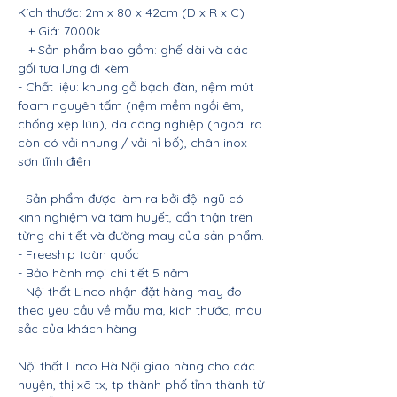
Kích thước: 2m x 80 x 42cm (D x R x C)
+ Giá: 7000k
+ Sản phẩm bao gồm: ghế dài và các
gối tựa lưng đi kèm
- Chất liệu: khung gỗ bạch đàn, nệm mút
foam nguyên tấm (nệm mềm ngồi êm,
chống xẹp lún), da công nghiệp (ngoài ra
còn có vải nhung / vải nỉ bố), chân inox
sơn tĩnh điện
- Sản phẩm được làm ra bởi đội ngũ có
kinh nghiệm và tâm huyết, cẩn thận trên
từng chi tiết và đường may của sản phẩm.
- Freeship toàn quốc
- Bảo hành mọi chi tiết 5 năm
- Nội thất Linco nhận đặt hàng may đo
theo yêu cầu về mẫu mã, kích thước, màu
sắc của khách hàng
Nội thất Linco Hà Nội giao hàng cho các
huyện, thị xã tx, tp thành phố tỉnh thành từ