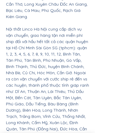
Cần Thơ, Long Xuyên Châu Đốc An Giang,
Bạc Liêu, Cà Mau, Phú Quốc, Rạch Giá
Kiên Giang.
Nội thất Linco Hà Nội cung cấp dịch vụ
vận chuyển, giao hàng tận nơi miễn phí
ship đối với hầu hết tất cả các quận huyện
tại Hồ Chí Minh Sài Gòn SG (tphcm): quận
1, 2, 3, 4, 5, 6, 7, 8, 9, 10, 11, 12, Bình Tân,
Tân Phú, Tân Bình, Phú Nhuận, Gò Vấp,
Bình Thạnh, Thủ Đức, huyện Bình Chánh,
Nhà Bè, Củ Chi, Hóc Môn, Cần Giờ. Ngoài
ra còn vận chuyển với cước ship rẻ đến vs
các huyện, thành phố thuộc tỉnh giáp ranh
như: Dĩ An, Thuận An, Lái Thiêu, Thủ Dầu
Một, Bến Cát, Tân Uyên, Bắc Tân Uyên,
Phú Giáo, Dầu Tiếng, Bàu Bàng (Bình
Dương), Biên Hòa, Long Thành, Nhơn
Trạch, Trảng Bom, Vĩnh Cửu, Thống Nhất,
Long Khánh, Cẩm Mỹ, Xuân Lộc, Định
Quán, Tân Phú (Đồng Nai), Đức Hòa, Cần