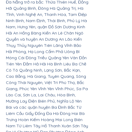
Đà Nẵng trở ra bắc: Thừa Thiên Huế, Đồng
Hới Quảng Bình, Đông Hà Quảng Trị, Hà
Tĩnh, Vinh Nghệ An, Thanh Hóa, Tam Điệp
Ninh Bình, Nam Định, Thái Bình, Phủ Lý Hà
Nam, Hưng Yên, quận Đồ Sơn Dương Kinh
Hải An Hồng Bàng Kiến An Lê Chân Ngô
Quyền và huyện An Dương An Lão Kiến
Thụy Thủy Nguyên Tiên Lãng Vĩnh Bảo
Hải Phòng, Hạ Long Cẩm Phả Uông Bí
Móng Cái Đông Triều Quảng Yên Vân Đồn
Tiên Yên Đầm Hả Hải Hà Bình Liêu Ba Chẽ
Cô Tô Quảng Ninh, Lạng Sơn, Bắc Kạn,
Cao Bằng, Hà Giang, Tuyên Quang, Sông
Công Thái Nguyên, Việt Trì Phú Thọ, Bắc
Giang, Phúc Yên Vĩnh Yên Vĩnh Phúc, Sa Pa
Lào Cai, Sơn La, Lai Châu, Hòa Bình,
Mường Lay Điện Biên Phủ, Nghĩa Lộ Yên
Bái và các quận huyện Ba Đình Bắc Từ
Liêm Cầu Giấy Đống Đa Hà Đông Hai Bà
Trưng Hoàn Kiếm Hoàng Mai Long Biên
Nam Từ Liêm Tây Hồ Thanh Xuân Sơn Tây