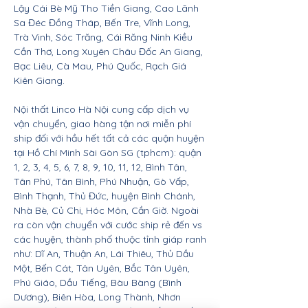
Lậy Cái Bè Mỹ Tho Tiền Giang, Cao Lãnh
Sa Đéc Đồng Tháp, Bến Tre, Vĩnh Long,
Trà Vinh, Sóc Trăng, Cái Răng Ninh Kiều
Cần Thơ, Long Xuyên Châu Đốc An Giang,
Bạc Liêu, Cà Mau, Phú Quốc, Rạch Giá
Kiên Giang.
Nội thất Linco Hà Nội cung cấp dịch vụ
vận chuyển, giao hàng tận nơi miễn phí
ship đối với hầu hết tất cả các quận huyện
tại Hồ Chí Minh Sài Gòn SG (tphcm): quận
1, 2, 3, 4, 5, 6, 7, 8, 9, 10, 11, 12, Bình Tân,
Tân Phú, Tân Bình, Phú Nhuận, Gò Vấp,
Bình Thạnh, Thủ Đức, huyện Bình Chánh,
Nhà Bè, Củ Chi, Hóc Môn, Cần Giờ. Ngoài
ra còn vận chuyển với cước ship rẻ đến vs
các huyện, thành phố thuộc tỉnh giáp ranh
như: Dĩ An, Thuận An, Lái Thiêu, Thủ Dầu
Một, Bến Cát, Tân Uyên, Bắc Tân Uyên,
Phú Giáo, Dầu Tiếng, Bàu Bàng (Bình
Dương), Biên Hòa, Long Thành, Nhơn