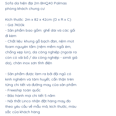
Sofa da hiện đại 2m BHQ40 Palmas
phòng khách chung cư
Kích thước: 2m x 82 x 42cm (D x R x C)
- Giá 7400k
- Sản phẩm bao gồm: ghế dài và các gối
đi kèm
- Chất liệu: khung gỗ bạch đàn, nệm mút
foam nguyên tấm (nệm mềm ngồi êm,
chống xẹp lún), da công nghiệp (ngoài ra
còn có vải bố / da công nghiệp - simili giả
da), chân inox sơn tĩnh điện
- Sản phẩm được làm ra bởi đội ngũ có
kinh nghiệm và tâm huyết, cẩn thận trên
từng chi tiết và đường may của sản phẩm.
- Freeship toàn quốc
- Bảo hành mọi chi tiết 5 năm
- Nội thất Linco nhận đặt hàng may đo
theo yêu cầu về mẫu mã, kích thước, màu
sắc của khách hàng