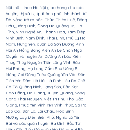
Nội thất Linco Hà Nội giao hàng cho các
huyện, thị xã tx, tp thành phố tỉnh thành từ
Đà Nẵng trở ra bắc: Thừa Thiên Huế, Đồng
Hới Quảng Bình, Đông Hà Quảng Trị, Hà
Tĩnh, Vinh Nghệ An, Thanh Hóa, Tam Điệp
Ninh Bình, Nam Định, Thái Bình, Phủ Lý Hà
Nam, Hưng Yên, quận Đồ Sơn Dương Kinh
Hải An Hồng Bàng Kiến An Lê Chân Ngô
Quyền và huyện An Dương An Lão Kiến
Thụy Thủy Nguyên Tiên Lãng Vĩnh Bảo
Hải Phòng, Hạ Long Cẩm Phả Uông Bí
Móng Cái Đông Triều Quảng Yên Vân Đồn
Tiên Yên Đầm Hả Hải Hà Bình Liêu Ba Chẽ
Cô Tô Quảng Ninh, Lạng Sơn, Bắc Kạn,
Cao Bằng, Hà Giang, Tuyên Quang, Sông
Công Thái Nguyên, Việt Trì Phú Thọ, Bắc
Giang, Phúc Yên Vĩnh Yên Vĩnh Phúc, Sa Pa
Lào Cai, Sơn La, Lai Châu, Hòa Bình,
Mường Lay Điện Biên Phủ, Nghĩa Lộ Yên
Bái và các quận huyện Ba Đình Bắc Từ
Liêm Cầu Giấy Đống Đa Hà Đông Hai Bà