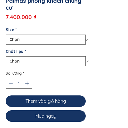
Palmas phòng khách chung
cư
Giá
7.400.000 ₫
Size
*
Chất liệu
*
Số lượng
*
Thêm vào giỏ hàng
Mua ngay