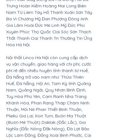
Trưng Hoàn Kiếm Hoàng Mai Long Biên
Nam Từ Liêm Tây Hồ Thanh Xuân Sơn Tây
Ba Vì Chương Mỹ Đan Phượng Đông Anh
Gia Lâm Hoài Đức Mê Linh Mỹ Đức Phú
Xuyên Phúc Thọ Quốc Oai Sóc Sơn Thạch
Thất Thanh Oai Thanh Trì Thường Tín Ứng
Hòa Hà Nội.
Nội thất Linco Hà Nội còn cung cấp dịch
vụ vận chuyển, giao hàng với chi phí, cước
phí rẻ đến nhiều huyện tỉnh thành từ Huế,
Đà Nẵng trở vào nam như: Thừa Thiên
Huế, Đà Nẵng, Hội An, Tam Kỳ tỉnh Quảng
Nam, Quảng Ngãi, Quy Nhơn Bình Định,
Tuy Hòa Phú Yên, Cam Ranh Nha Trang
Khánh Hòa, Phan Rang Tháp Chàm Ninh
Thuận, Mũi Né Phan Thiết Bình Thuận,
Pleiku Gia Lai, Kon Tum, Buôn Ma Thuột
(Buôn Mê Thuột) Daklak (Đắc Lắc), Gia
Nghĩa (Đắc Nông Đăk Nông), Đà Lạt Bảo
Lộc Lâm Đồng, Đồng Xoài Bình Phước, Cai