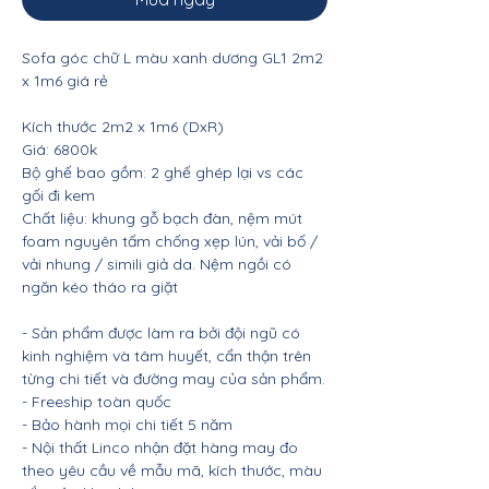
Sofa góc chữ L màu xanh dương GL1 2m2
x 1m6 giá rẻ
Kích thước 2m2 x 1m6 (DxR)
Giá: 6800k
Bộ ghế bao gồm: 2 ghế ghép lại vs các
gối đi kem
Chất liệu: khung gỗ bạch đàn, nệm mút
foam nguyên tấm chống xẹp lún, vải bố /
vải nhung / simili giả da. Nệm ngồi có
ngăn kéo tháo ra giặt
- Sản phẩm được làm ra bởi đội ngũ có
kinh nghiệm và tâm huyết, cẩn thận trên
từng chi tiết và đường may của sản phẩm.
- Freeship toàn quốc
- Bảo hành mọi chi tiết 5 năm
- Nội thất Linco nhận đặt hàng may đo
theo yêu cầu về mẫu mã, kích thước, màu