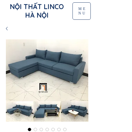
NỘI THẤT LINCO
ME
HÀ NỘI
NU