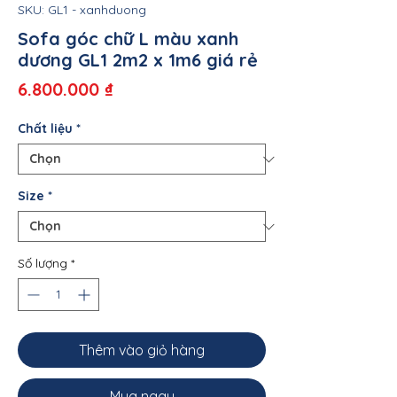
SKU: GL1 - xanhduong
Sofa góc chữ L màu xanh
dương GL1 2m2 x 1m6 giá rẻ
Giá
6.800.000 ₫
Chất liệu
*
Size
*
Số lượng
*
Thêm vào giỏ hàng
Mua ngay