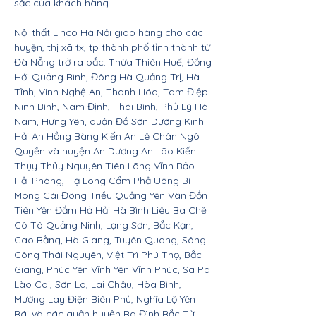
sắc của khách hàng
Nội thất Linco Hà Nội giao hàng cho các
huyện, thị xã tx, tp thành phố tỉnh thành từ
Đà Nẵng trở ra bắc: Thừa Thiên Huế, Đồng
Hới Quảng Bình, Đông Hà Quảng Trị, Hà
Tĩnh, Vinh Nghệ An, Thanh Hóa, Tam Điệp
Ninh Bình, Nam Định, Thái Bình, Phủ Lý Hà
Nam, Hưng Yên, quận Đồ Sơn Dương Kinh
Hải An Hồng Bàng Kiến An Lê Chân Ngô
Quyền và huyện An Dương An Lão Kiến
Thụy Thủy Nguyên Tiên Lãng Vĩnh Bảo
Hải Phòng, Hạ Long Cẩm Phả Uông Bí
Móng Cái Đông Triều Quảng Yên Vân Đồn
Tiên Yên Đầm Hả Hải Hà Bình Liêu Ba Chẽ
Cô Tô Quảng Ninh, Lạng Sơn, Bắc Kạn,
Cao Bằng, Hà Giang, Tuyên Quang, Sông
Công Thái Nguyên, Việt Trì Phú Thọ, Bắc
Giang, Phúc Yên Vĩnh Yên Vĩnh Phúc, Sa Pa
Lào Cai, Sơn La, Lai Châu, Hòa Bình,
Mường Lay Điện Biên Phủ, Nghĩa Lộ Yên
Bái và các quận huyện Ba Đình Bắc Từ