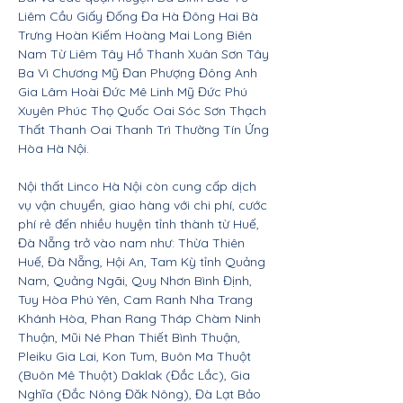
Liêm Cầu Giấy Đống Đa Hà Đông Hai Bà
Trưng Hoàn Kiếm Hoàng Mai Long Biên
Nam Từ Liêm Tây Hồ Thanh Xuân Sơn Tây
Ba Vì Chương Mỹ Đan Phượng Đông Anh
Gia Lâm Hoài Đức Mê Linh Mỹ Đức Phú
Xuyên Phúc Thọ Quốc Oai Sóc Sơn Thạch
Thất Thanh Oai Thanh Trì Thường Tín Ứng
Hòa Hà Nội.
Nội thất Linco Hà Nội còn cung cấp dịch
vụ vận chuyển, giao hàng với chi phí, cước
phí rẻ đến nhiều huyện tỉnh thành từ Huế,
Đà Nẵng trở vào nam như: Thừa Thiên
Huế, Đà Nẵng, Hội An, Tam Kỳ tỉnh Quảng
Nam, Quảng Ngãi, Quy Nhơn Bình Định,
Tuy Hòa Phú Yên, Cam Ranh Nha Trang
Khánh Hòa, Phan Rang Tháp Chàm Ninh
Thuận, Mũi Né Phan Thiết Bình Thuận,
Pleiku Gia Lai, Kon Tum, Buôn Ma Thuột
(Buôn Mê Thuột) Daklak (Đắc Lắc), Gia
Nghĩa (Đắc Nông Đăk Nông), Đà Lạt Bảo