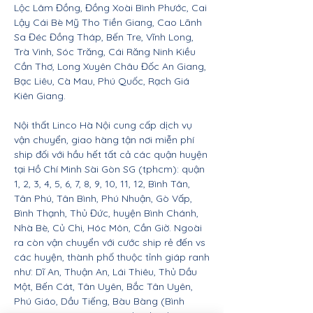
Lộc Lâm Đồng, Đồng Xoài Bình Phước, Cai
Lậy Cái Bè Mỹ Tho Tiền Giang, Cao Lãnh
Sa Đéc Đồng Tháp, Bến Tre, Vĩnh Long,
Trà Vinh, Sóc Trăng, Cái Răng Ninh Kiều
Cần Thơ, Long Xuyên Châu Đốc An Giang,
Bạc Liêu, Cà Mau, Phú Quốc, Rạch Giá
Kiên Giang.
Nội thất Linco Hà Nội cung cấp dịch vụ
vận chuyển, giao hàng tận nơi miễn phí
ship đối với hầu hết tất cả các quận huyện
tại Hồ Chí Minh Sài Gòn SG (tphcm): quận
1, 2, 3, 4, 5, 6, 7, 8, 9, 10, 11, 12, Bình Tân,
Tân Phú, Tân Bình, Phú Nhuận, Gò Vấp,
Bình Thạnh, Thủ Đức, huyện Bình Chánh,
Nhà Bè, Củ Chi, Hóc Môn, Cần Giờ. Ngoài
ra còn vận chuyển với cước ship rẻ đến vs
các huyện, thành phố thuộc tỉnh giáp ranh
như: Dĩ An, Thuận An, Lái Thiêu, Thủ Dầu
Một, Bến Cát, Tân Uyên, Bắc Tân Uyên,
Phú Giáo, Dầu Tiếng, Bàu Bàng (Bình