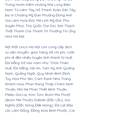
Trưng Hoàn Kiếm Hoàng Mai Long Biên
Nam Từ Liêm Tây Hồ Thanh Xuân Sơn Tây
Ba Vì Chương Mỹ Đan Phượng Đông Anh
Gia Lâm Hoài Đức Mê Linh Mỹ Đức Phú
Xuyên Phúc Thọ Quốc Oai Sóc Sơn Thạch
Thất Thanh Oai Thanh Trì Thường Tín Ứng
Hòa Hà Nội.
Nội thất Linco Hà Nội còn cung cấp dịch
vụ vận chuyển, giao hàng với chi phí, cước
phí rẻ đến nhiều huyện tỉnh thành từ Huế,
Đà Nẵng trở vào nam như: Thừa Thiên
Huế, Đà Nẵng, Hội An, Tam Kỳ tỉnh Quảng
Nam, Quảng Ngãi, Quy Nhơn Bình Định,
Tuy Hòa Phú Yên, Cam Ranh Nha Trang
Khánh Hòa, Phan Rang Tháp Chàm Ninh
Thuận, Mũi Né Phan Thiết Bình Thuận,
Pleiku Gia Lai, Kon Tum, Buôn Ma Thuột
(Buôn Mê Thuột) Daklak (Đắc Lắc), Gia
Nghĩa (Đắc Nông Đăk Nông), Đà Lạt Bảo
Lộc Lâm Đồng, Đồng Xoài Bình Phước, Cai