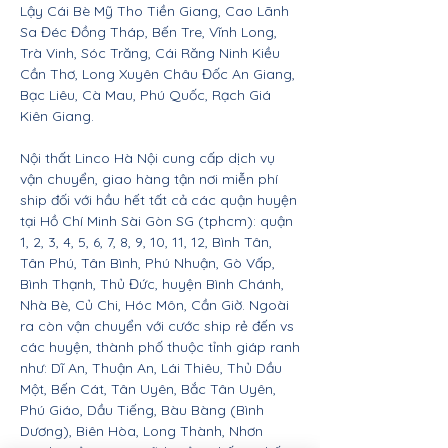
Lậy Cái Bè Mỹ Tho Tiền Giang, Cao Lãnh
Sa Đéc Đồng Tháp, Bến Tre, Vĩnh Long,
Trà Vinh, Sóc Trăng, Cái Răng Ninh Kiều
Cần Thơ, Long Xuyên Châu Đốc An Giang,
Bạc Liêu, Cà Mau, Phú Quốc, Rạch Giá
Kiên Giang.
Nội thất Linco Hà Nội cung cấp dịch vụ
vận chuyển, giao hàng tận nơi miễn phí
ship đối với hầu hết tất cả các quận huyện
tại Hồ Chí Minh Sài Gòn SG (tphcm): quận
1, 2, 3, 4, 5, 6, 7, 8, 9, 10, 11, 12, Bình Tân,
Tân Phú, Tân Bình, Phú Nhuận, Gò Vấp,
Bình Thạnh, Thủ Đức, huyện Bình Chánh,
Nhà Bè, Củ Chi, Hóc Môn, Cần Giờ. Ngoài
ra còn vận chuyển với cước ship rẻ đến vs
các huyện, thành phố thuộc tỉnh giáp ranh
như: Dĩ An, Thuận An, Lái Thiêu, Thủ Dầu
Một, Bến Cát, Tân Uyên, Bắc Tân Uyên,
Phú Giáo, Dầu Tiếng, Bàu Bàng (Bình
Dương), Biên Hòa, Long Thành, Nhơn