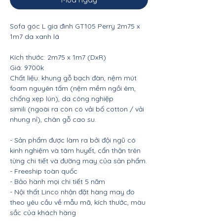
Sofa góc L gia đình GT105 Perry 2m75 x
1m7 da xanh lá
Kích thước: 2m75 x 1m7 (DxR)
Giá: 9700k
Chất liệu: khung gỗ bạch đàn, nệm mút
foam nguyên tấm (nệm mềm ngồi êm,
chống xẹp lún), da công nghiệp
simili (ngoài ra còn có vải bố cotton / vải
nhung nỉ), chân gỗ cao su.
- Sản phẩm được làm ra bởi đội ngũ có
kinh nghiệm và tâm huyết, cẩn thận trên
từng chi tiết và đường may của sản phẩm.
- Freeship toàn quốc
- Bảo hành mọi chi tiết 5 năm
- Nội thất Linco nhận đặt hàng may đo
theo yêu cầu về mẫu mã, kích thước, màu
sắc của khách hàng