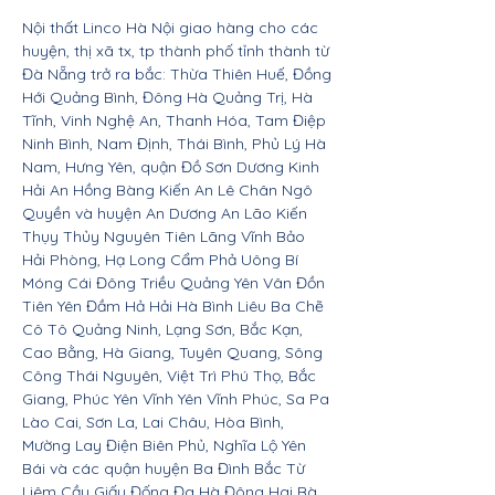
Nội thất Linco Hà Nội giao hàng cho các
huyện, thị xã tx, tp thành phố tỉnh thành từ
Đà Nẵng trở ra bắc: Thừa Thiên Huế, Đồng
Hới Quảng Bình, Đông Hà Quảng Trị, Hà
Tĩnh, Vinh Nghệ An, Thanh Hóa, Tam Điệp
Ninh Bình, Nam Định, Thái Bình, Phủ Lý Hà
Nam, Hưng Yên, quận Đồ Sơn Dương Kinh
Hải An Hồng Bàng Kiến An Lê Chân Ngô
Quyền và huyện An Dương An Lão Kiến
Thụy Thủy Nguyên Tiên Lãng Vĩnh Bảo
Hải Phòng, Hạ Long Cẩm Phả Uông Bí
Móng Cái Đông Triều Quảng Yên Vân Đồn
Tiên Yên Đầm Hả Hải Hà Bình Liêu Ba Chẽ
Cô Tô Quảng Ninh, Lạng Sơn, Bắc Kạn,
Cao Bằng, Hà Giang, Tuyên Quang, Sông
Công Thái Nguyên, Việt Trì Phú Thọ, Bắc
Giang, Phúc Yên Vĩnh Yên Vĩnh Phúc, Sa Pa
Lào Cai, Sơn La, Lai Châu, Hòa Bình,
Mường Lay Điện Biên Phủ, Nghĩa Lộ Yên
Bái và các quận huyện Ba Đình Bắc Từ
Liêm Cầu Giấy Đống Đa Hà Đông Hai Bà