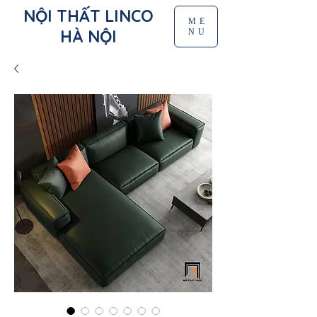
NỘI THẤT LINCO
ME
HÀ NỘI
NU