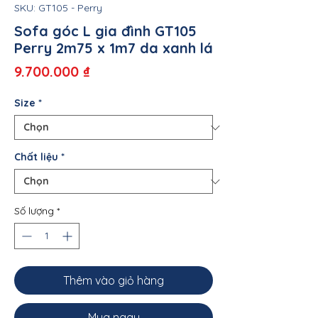
SKU: GT105 - Perry
Sofa góc L gia đình GT105
Perry 2m75 x 1m7 da xanh lá
Giá
9.700.000 ₫
Size
*
Chất liệu
*
Số lượng
*
Thêm vào giỏ hàng
Mua ngay