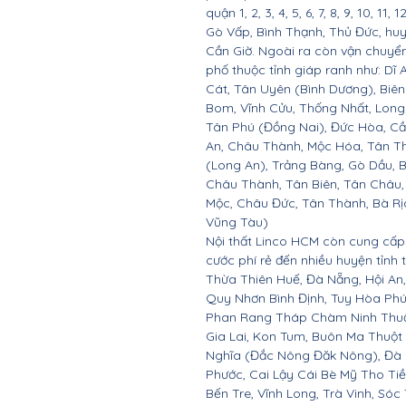
quận 1, 2, 3, 4, 5, 6, 7, 8, 9, 10, 1
Gò Vấp, Bình Thạnh, Thủ Đức, hu
Cần Giờ. Ngoài ra còn vận chuyển
phố thuộc tỉnh giáp ranh như: Dĩ 
Cát, Tân Uyên (Bình Dương), Biê
Bom, Vĩnh Cửu, Thống Nhất, Long
Tân Phú (Đồng Nai), Đức Hòa, Cầ
An, Châu Thành, Mộc Hóa, Tân T
(Long An), Trảng Bàng, Gò Dầu, 
Châu Thành, Tân Biên, Tân Châu,
Mộc, Châu Đức, Tân Thành, Bà Rịa
Vũng Tàu)
Nội thất Linco HCM còn cung cấp 
cước phí rẻ đến nhiều huyện tỉnh
Thừa Thiên Huế, Đà Nẵng, Hội A
Quy Nhơn Bình Định, Tuy Hòa Ph
Phan Rang Tháp Chàm Ninh Thuận,
Gia Lai, Kon Tum, Buôn Ma Thuột
Nghĩa (Đắc Nông Đăk Nông), Đà 
Phước, Cai Lậy Cái Bè Mỹ Tho Ti
Bến Tre, Vĩnh Long, Trà Vinh, Sóc