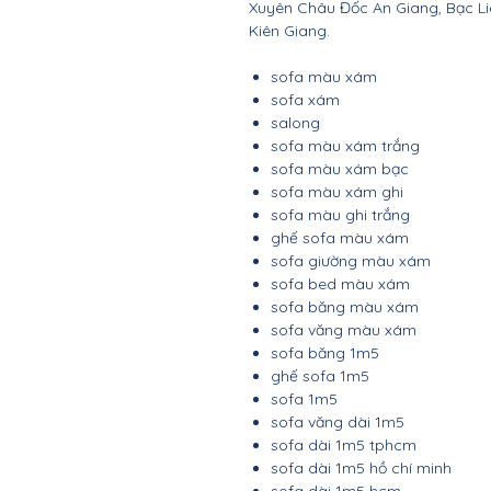
Xuyên Châu Đốc An Giang, Bạc Li
Kiên Giang.
sofa màu xám
sofa xám
salong
sofa màu xám trắng
sofa màu xám bạc
sofa màu xám ghi
sofa màu ghi trắng
ghế sofa màu xám
sofa giường màu xám
sofa bed màu xám
sofa băng màu xám
sofa văng màu xám
sofa băng 1m5
ghế sofa 1m5
sofa 1m5
sofa văng dài 1m5
sofa dài 1m5 tphcm
sofa dài 1m5 hồ chí minh