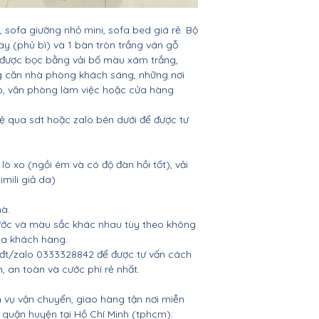
 sofa giường nhỏ mini, sofa bed giá rẻ. Bộ
 (phủ bì) và 1 bàn tròn trắng ván gỗ
được bọc bằng vải bố màu xám trắng,
g căn nhà phòng khách sáng, những nơi
p, văn phòng làm việc hoặc cửa hàng
hệ qua sdt hoặc zalo bên dưới để được tư
lò xo (ngồi êm và có độ đàn hồi tốt), vải
mili giả da)
à.
ước và màu sắc khác nhau tùy theo không
của khách hàng.
ệ đt/zalo 0333328842 để được tư vấn cách
 an toàn và cước phí rẻ nhất.
 vụ vận chuyển, giao hàng tận nơi miễn
ác quận huyện tại Hồ Chí Minh (tphcm):