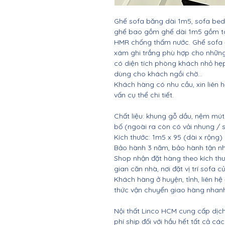
Ghế sofa băng dài 1m5, sofa bed,
ghế bao gồm ghế dài 1m5 gồm tay
HMR chống thấm nước. Ghế sofa 
xám ghi trắng phù hợp cho nhữn
có diện tích phòng khách nhỏ hẹ
dùng cho khách ngồi chờ...
Khách hàng có nhu cầu, xin liên 
vấn cụ thể chi tiết.
Chất liệu: khung gỗ dầu, nệm mút 
bố (ngoài ra còn có vải nhung / si
Kích thước: 1m5 x 95 (dài x rộng)
Bảo hành 3 năm, bảo hành tận nh
Shop nhận đặt hàng theo kích th
gian căn nhà, nơi đặt vị trí sofa 
Khách hàng ở huyện, tỉnh, liên h
thức vận chuyển giao hàng nhanh,
Nội thất Linco HCM cung cấp dịch
phí ship đối với hầu hết tất cả c