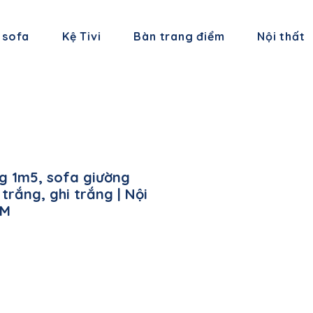
 sofa
Kệ Tivi
Bàn trang điểm
Nội thất
g 1m5, sofa giường
rắng, ghi trắng | Nội
CM