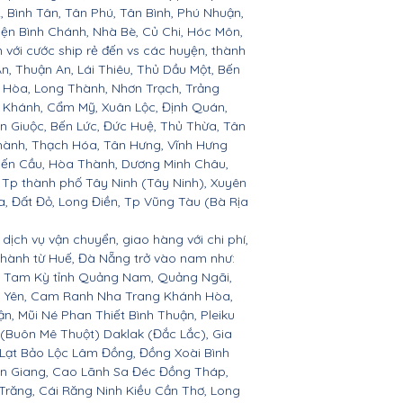
1, 12, Bình Tân, Tân Phú, Tân Bình, Phú Nhuận,
yện Bình Chánh, Nhà Bè, Củ Chi, Hóc Môn,
 với cước ship rẻ đến vs các huyện, thành
An, Thuận An, Lái Thiêu, Thủ Dầu Một, Bến
n Hòa, Long Thành, Nhơn Trạch, Trảng
 Khánh, Cẩm Mỹ, Xuân Lộc, Định Quán,
n Giuộc, Bến Lức, Đức Huệ, Thủ Thừa, Tân
hành, Thạch Hóa, Tân Hưng, Vĩnh Hưng
Bến Cầu, Hòa Thành, Dương Minh Châu,
 Tp thành phố Tây Ninh (Tây Ninh), Xuyên
, Đất Đỏ, Long Điền, Tp Vũng Tàu (Bà Rịa
dịch vụ vận chuyển, giao hàng với chi phí,
 thành từ Huế, Đà Nẵng trở vào nam như:
n, Tam Kỳ tỉnh Quảng Nam, Quảng Ngãi,
ú Yên, Cam Ranh Nha Trang Khánh Hòa,
 Mũi Né Phan Thiết Bình Thuận, Pleiku
 (Buôn Mê Thuột) Daklak (Đắc Lắc), Gia
Lạt Bảo Lộc Lâm Đồng, Đồng Xoài Bình
ền Giang, Cao Lãnh Sa Đéc Đồng Tháp,
 Trăng, Cái Răng Ninh Kiều Cần Thơ, Long