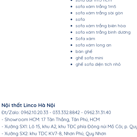
sofa dài 1m5 hcm
sofa xám trắng 1m5
sofa xám trắng sài gòn
sofa
sofa xám trắng biên hòa
sofa xám trắng bình dương
Sofa xám
sofa xám long an
bàn ghế
ghế sofa mini
ghế sofa diện tích nhỏ
Nội thất Linco Hà Nội
Đt/Zalo: 0962.10.20.33 - 033.332.8842 - 0962.31.31.40
- Showroom HCM: 17 Tân Thắng, Tân Phú, HCM
- Xưởng SX1: Lô 15, khu A2, khu TĐC phía Đông núi Mồ Côi, p. Qu
- Xưởng SX2: khu TDC KV7-8, Nhơn Phú, Quy Nhơn