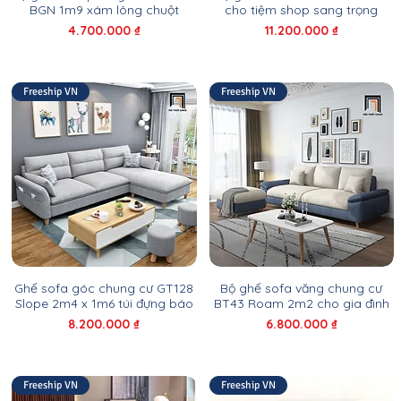
BGN 1m9 xám lông chuột
cho tiệm shop sang trọng
Giá
Giá
4.700.000 ₫
11.200.000 ₫
Freeship VN
Freeship VN
Ghế sofa góc chung cư GT128
Bộ ghế sofa văng chung cư
Slope 2m4 x 1m6 túi đựng báo
BT43 Roam 2m2 cho gia đình
Giá
Giá
8.200.000 ₫
6.800.000 ₫
Freeship VN
Freeship VN