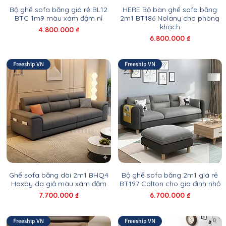
Bộ ghế sofa băng giá rẻ BL12
HERE Bộ bàn ghế sofa băng
BTC 1m9 màu xám đậm nỉ
2m1 BT186 Nolany cho phòng
khách
Giá
4.800.000 ₫
Giá
6.800.000 ₫
Freeship VN
Freeship VN
Ghế sofa băng dài 2m1 BHQ4
Bộ ghế sofa băng 2m1 giá rẻ
Haxby da giả màu xám đậm
BT197 Colton cho gia đình nhỏ
Giá
Giá
7.700.000 ₫
6.700.000 ₫
Freeship VN
Freeship VN