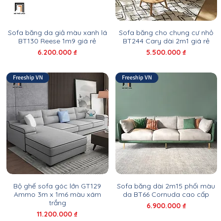
Sofa băng da giả màu xanh lá
Sofa băng cho chung cư nhỏ
BT130 Reese 1m9 giá rẻ
BT244 Cary dài 2m1 giá rẻ
Giá
Giá
6.200.000 ₫
5.500.000 ₫
Freeship VN
Freeship VN
Bộ ghế sofa góc lớn GT129
Sofa băng dài 2m15 phối màu
Ammo 3m x 1m6 màu xám
da BT66 Cornuda cao cấp
trắng
Giá
6.900.000 ₫
Giá
11.200.000 ₫