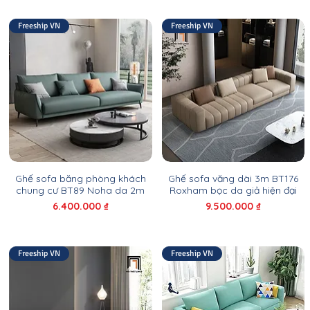
Freeship VN
Freeship VN
Ghế sofa băng phòng khách
Ghế sofa văng dài 3m BT176
chung cư BT89 Noha da 2m
Roxham bọc da giả hiện đại
Giá
Giá
6.400.000 ₫
9.500.000 ₫
Freeship VN
Freeship VN