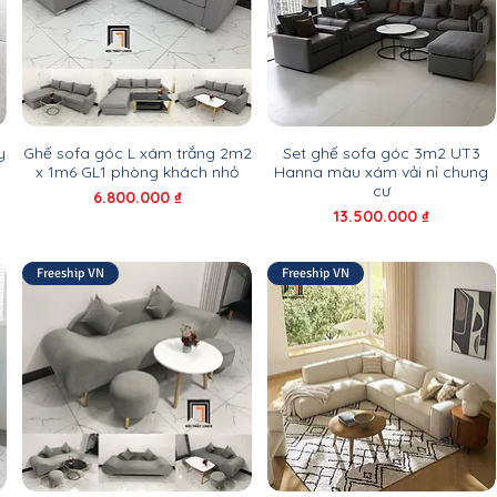
y
Ghế sofa góc L xám trắng 2m2
Set ghế sofa góc 3m2 UT3
x 1m6 GL1 phòng khách nhỏ
Hanna màu xám vải nỉ chung
cư
Giá
6.800.000 ₫
Giá
13.500.000 ₫
Freeship VN
Freeship VN