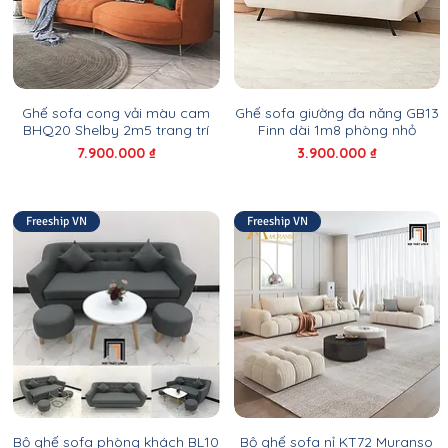
Ghế sofa cong vải màu cam
Ghế sofa giường đa năng GB13
BHQ20 Shelby 2m5 trang trí
Finn dài 1m8 phòng nhỏ
Giá
Giá
7.900.000 ₫
3.900.000 ₫
Freeship VN
Freeship VN
Bộ ghế sofa phòng khách BL10
Bộ ghế sofa nỉ KT72 Muranso