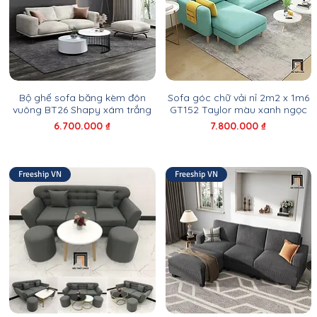
Bộ ghế sofa băng kèm đôn
Sofa góc chữ vải nỉ 2m2 x 1m6
vuông BT26 Shapy xám trắng
GT152 Taylor màu xanh ngọc
Giá
Giá
6.700.000 ₫
7.800.000 ₫
Freeship VN
Freeship VN