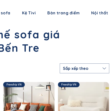
 sofa
Kệ Tivi
Bàn trang điểm
Nội thất
hế sofa giá
 Bến Tre
Sắp xếp theo
Freeship VN
Freeship VN