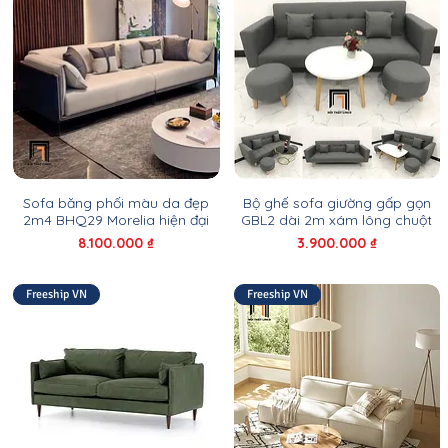
Sofa băng phối màu da đẹp
Bộ ghế sofa giường gấp gọn
2m4 BHQ29 Morelia hiện đại
GBL2 dài 2m xám lông chuột
Giá
Giá
8.100.000 ₫
3.900.000 ₫
Freeship VN
Freeship VN