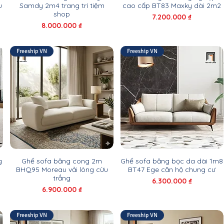
u
Samdy 2m4 trang trí tiệm
cao cấp BT83 Maxky dài 2m2
shop
Giá
7.200.000 ₫
Giá
8.000.000 ₫
Freeship VN
Freeship VN
g
Ghế sofa băng cong 2m
Ghế sofa băng bọc da dài 1m8
BHQ95 Moreau vải lông cừu
BT47 Ege căn hộ chung cư
trắng
Giá
6.300.000 ₫
Giá
6.900.000 ₫
Freeship VN
Freeship VN