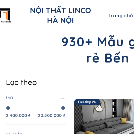
NỘI THẤT LINCO
Trang chủ
HÀ NỘI
930+ Mẫu g
rẻ Bến 
Lọc theo
Giá
Freeship VN
2.400.000 ₫
20.500.000 ₫