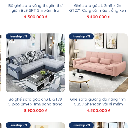
Bộ ghế sofa văng thuyền thư
Ghế sofa góc L 2m5 x 2m
giãn BL9 SFT 2m xám tro
GT271 Cary vải màu trắng kem
Giá
Giá
4.500.000 ₫
9.400.000 ₫
Freeship VN
Freeship VN
Bộ ghế sofa góc chữ L GT79
Ghế sofa giường đa năng 1m9
Slipco 2m4 x 1m6 sang trọng
GB59 Sheridan vải nỉ mềm
Giá
Giá
8.900.000 ₫
4.500.000 ₫
Freeship VN
Freeship VN