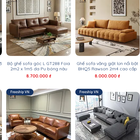
3
Bộ ghế sofa góc L GT288 Foia
Ghế sofa văng giật lún nổi bật
2m2 x 1m5 da Pu bóng nâu
BHQ5 Rawson 2m4 cao cấp
Giá
Giá
8.700.000 ₫
8.000.000 ₫
Freeship VN
Freeship VN