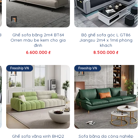
8
Ghế sofa băng 2m4 BT64
Bộ ghế sofa góc L GT86
Orren màu be kem cho gia
Jiangsu 2m4 x 1m6 phòng
đình
khách
Giá
Giá
6.600.000 ₫
8.500.000 ₫
Freeship VN
Freeship VN
Ghế sofa văng xinh BHQ2
Sofa băng da công nghiệp