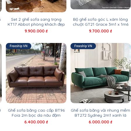
6
Set 2 ghế sofa sang trọng
Bộ ghế sofa góc L xám lông
KT17 Abbot phòng khách đẹp
chuột GT21 Grace 3m1 x 1m6
Giá
Giá
9.900.000 ₫
9.700.000 ₫
Freeship VN
Freeship VN
0
Ghế sofa băng cao cấp BT96
Ghế sofa băng vải nhung mềm
Foia 2m bọc da nâu đậm
BT272 Sydney 2m1 xanh lá
Giá
Giá
6.400.000 ₫
6.000.000 ₫