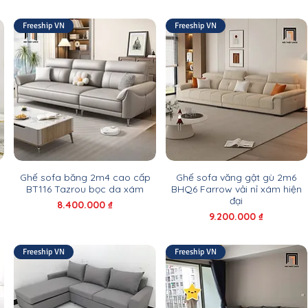
Freeship VN
Freeship VN
Ghế sofa băng 2m4 cao cấp
Ghế sofa văng gật gù 2m6
BT116 Tazrou bọc da xám
BHQ6 Farrow vải nỉ xám hiện
đại
Giá
8.400.000 ₫
Giá
9.200.000 ₫
Freeship VN
Freeship VN