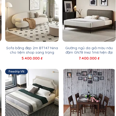
Sofa băng đẹp 2m BT147 Nina
Giường ngủ da giả màu nâu
cho tiệm shop sang trọng
đậm GN78 Inez 1m6 hiện đại
Giá
Giá
5.400.000 ₫
7.400.000 ₫
Freeship VN