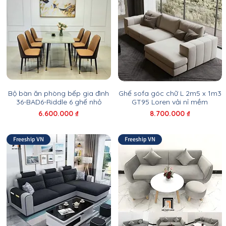
Bộ bàn ăn phòng bếp gia đình
Ghế sofa góc chữ L 2m5 x 1m3
36-BAD6-Riddle 6 ghế nhỏ
GT95 Loren vải nỉ mềm
Giá
Giá
6.600.000 ₫
8.700.000 ₫
Freeship VN
Freeship VN