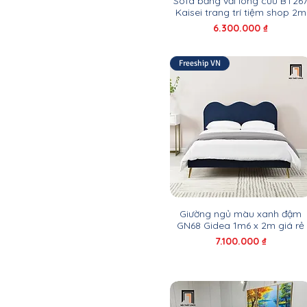
Sofa băng vải lông cừu BT26
Kaisei trang trí tiệm shop 2m
Giá
6.300.000 ₫
Freeship VN
Giường ngủ màu xanh đậm
GN68 Gidea 1m6 x 2m giá rẻ
Giá
7.100.000 ₫