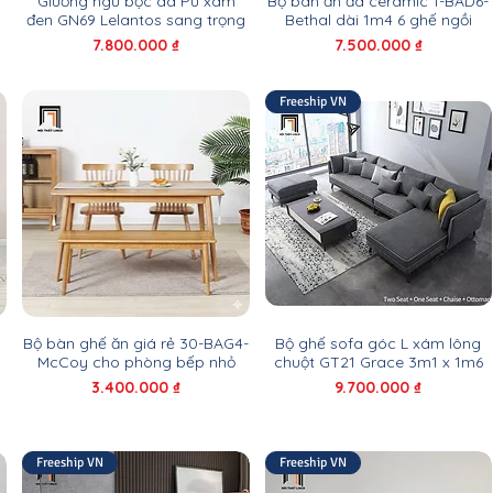
7
Giường ngủ bọc da Pu xám
Bộ bàn ăn đá ceramic 1-BAD6-
đen GN69 Lelantos sang trọng
Bethal dài 1m4 6 ghế ngồi
Giá
Giá
7.800.000 ₫
7.500.000 ₫
Freeship VN
Bộ bàn ghế ăn giá rẻ 30-BAG4-
Bộ ghế sofa góc L xám lông
McCoy cho phòng bếp nhỏ
chuột GT21 Grace 3m1 x 1m6
Giá
Giá
3.400.000 ₫
9.700.000 ₫
Freeship VN
Freeship VN