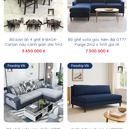
Bộ bàn ăn 4 ghế 8-BAG4-
Bộ ghế sofa góc hiện đại GT77
Cartan nâu cánh gián dài 1m2
Paige 2m2 x 1m5 giá rẻ
Giá
Giá
3.650.000 ₫
7.500.000 ₫
Freeship VN
Freeship VN