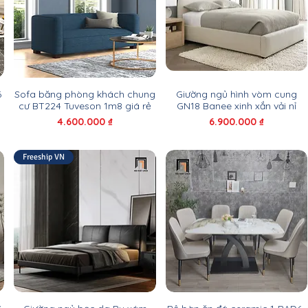
6
Sofa băng phòng khách chung
Giường ngủ hình vòm cung
cư BT224 Tuveson 1m8 giá rẻ
GN18 Banee xinh xắn vải nỉ
Giá
Giá
4.600.000 ₫
6.900.000 ₫
Freeship VN