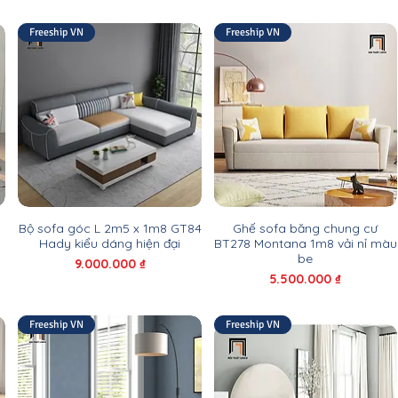
Freeship VN
Freeship VN
Bộ sofa góc L 2m5 x 1m8 GT84
Ghế sofa băng chung cư
Hady kiểu dáng hiện đại
BT278 Montana 1m8 vải nỉ màu
be
Giá
9.000.000 ₫
Giá
5.500.000 ₫
Freeship VN
Freeship VN