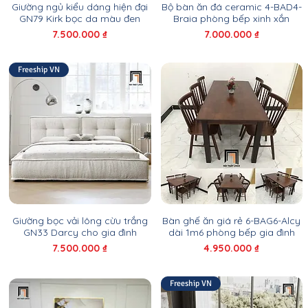
Giường ngủ kiểu dáng hiện đại
Bộ bàn ăn đá ceramic 4-BAD4-
GN79 Kirk bọc da màu đen
Braia phòng bếp xinh xắn
Giá
Giá
7.500.000 ₫
7.000.000 ₫
Freeship VN
Giường bọc vải lông cừu trắng
Bàn ghế ăn giá rẻ 6-BAG6-Alcy
GN33 Darcy cho gia đình
dài 1m6 phòng bếp gia đình
Giá
Giá
7.500.000 ₫
4.950.000 ₫
Freeship VN