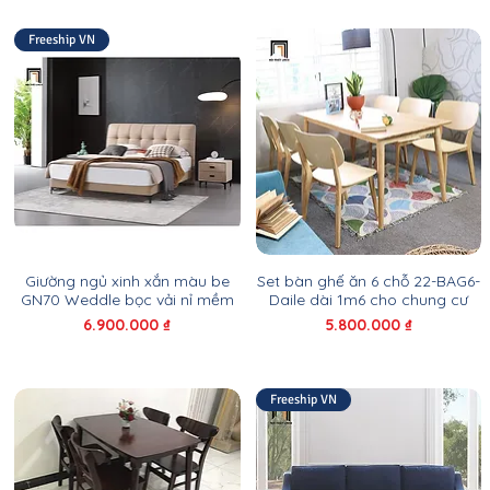
Freeship VN
Giường ngủ xinh xắn màu be
Set bàn ghế ăn 6 chỗ 22-BAG6-
GN70 Weddle bọc vải nỉ mềm
Daile dài 1m6 cho chung cư
Giá
Giá
6.900.000 ₫
5.800.000 ₫
Freeship VN