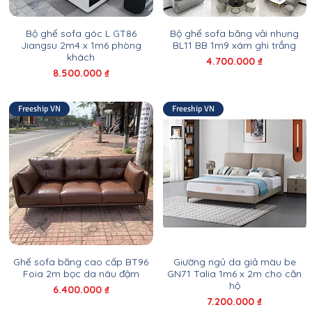
Bộ ghế sofa góc L GT86
Bộ ghế sofa băng vải nhung
Jiangsu 2m4 x 1m6 phòng
BL11 BB 1m9 xám ghi trắng
khách
Giá
4.700.000 ₫
Giá
8.500.000 ₫
Freeship VN
Freeship VN
Ghế sofa băng cao cấp BT96
Giường ngủ da giả màu be
Foia 2m bọc da nâu đậm
GN71 Talia 1m6 x 2m cho căn
hộ
Giá
6.400.000 ₫
Giá
7.200.000 ₫