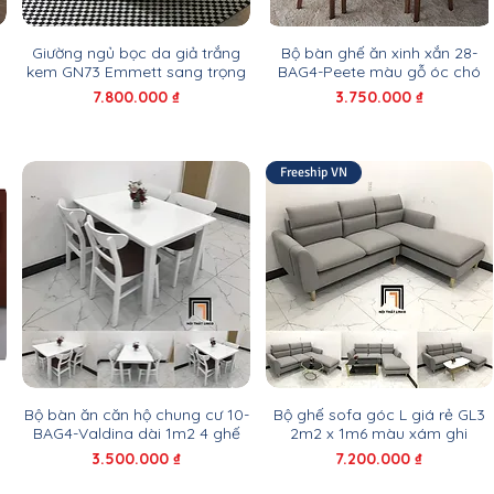
Giường ngủ bọc da giả trắng
Bộ bàn ghế ăn xinh xắn 28-
h
kem GN73 Emmett sang trọng
BAG4-Peete màu gỗ óc chó
Giá
Giá
7.800.000 ₫
3.750.000 ₫
Freeship VN
Bộ bàn ăn căn hộ chung cư 10-
Bộ ghế sofa góc L giá rẻ GL3
BAG4-Valdina dài 1m2 4 ghế
2m2 x 1m6 màu xám ghi
Giá
Giá
3.500.000 ₫
7.200.000 ₫