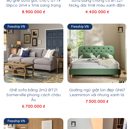
Bộ ghế sofa góc chữ L GT79
Sofa băng chung cư BT221
Slipco 2m4 x 1m6 sang trọng
Nicky dài 1m8 màu xanh đậm
Giá
Giá
8.900.000 ₫
4.400.000 ₫
Freeship VN
Freeship VN
Ghế sofa băng 2m2 BT21
Giường ngủ giật lún đẹp GN67
Somerville phong cách châu
Leaminton vải nhung xanh lá
Âu
Giá
7.300.000 ₫
Giá
6.700.000 ₫
Freeship VN