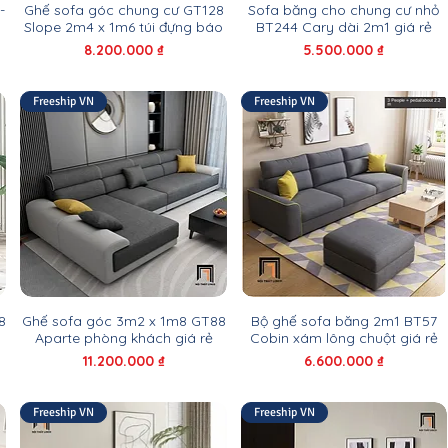
-
Ghế sofa góc chung cư GT128
Sofa băng cho chung cư nhỏ
Slope 2m4 x 1m6 túi đựng báo
BT244 Cary dài 2m1 giá rẻ
Giá
Giá
8.200.000 ₫
5.500.000 ₫
Freeship VN
Freeship VN
8
Ghế sofa góc 3m2 x 1m8 GT88
Bộ ghế sofa băng 2m1 BT57
Aparte phòng khách giá rẻ
Cobin xám lông chuột giá rẻ
Giá
Giá
11.200.000 ₫
6.600.000 ₫
Freeship VN
Freeship VN