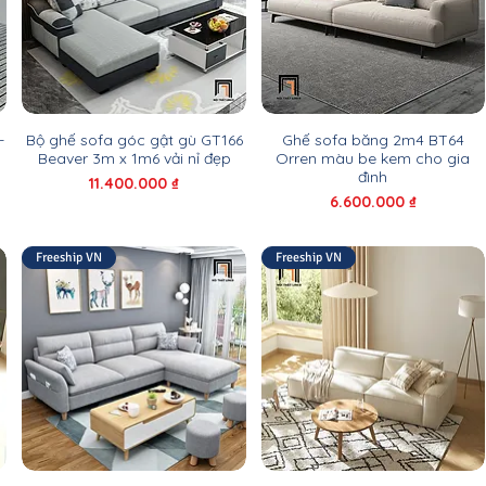
-
Bộ ghế sofa góc gật gù GT166
Ghế sofa băng 2m4 BT64
Beaver 3m x 1m6 vải nỉ đẹp
Orren màu be kem cho gia
đình
Giá
11.400.000 ₫
Giá
6.600.000 ₫
Freeship VN
Freeship VN