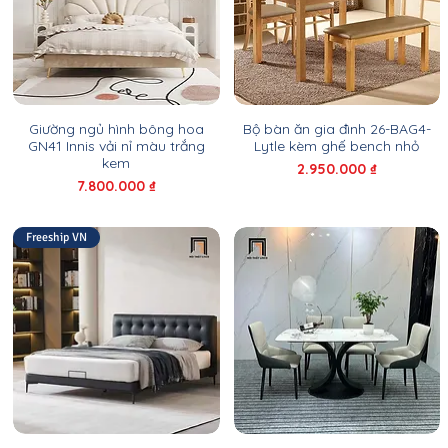
Giường ngủ hình bông hoa
Bộ bàn ăn gia đình 26-BAG4-
GN41 Innis vải nỉ màu trắng
Lytle kèm ghế bench nhỏ
kem
Giá
2.950.000 ₫
Giá
7.800.000 ₫
Freeship VN