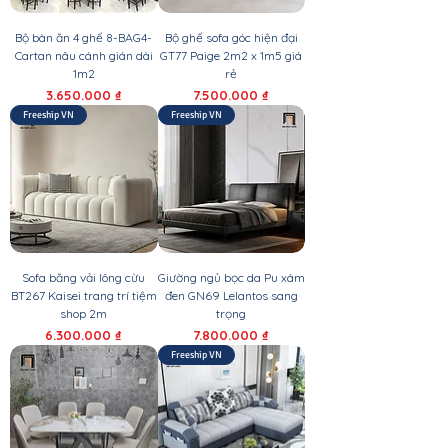
Bộ bàn ăn 4 ghế 8-BAG4-
Bộ ghế sofa góc hiện đại
Cartan nâu cánh gián dài
GT77 Paige 2m2 x 1m5 giá
1m2
rẻ
Giá
Giá
3.650.000 ₫
7.500.000 ₫
Freeship VN
Freeship VN
Sofa băng vải lông cừu
Giường ngủ bọc da Pu xám
BT267 Kaisei trang trí tiệm
đen GN69 Lelantos sang
shop 2m
trọng
Giá
Giá
6.300.000 ₫
7.800.000 ₫
Freeship VN