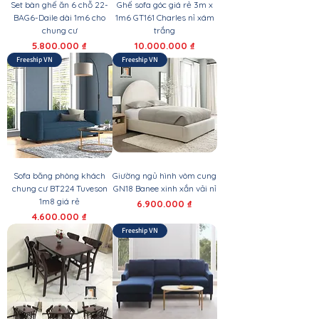
Set bàn ghế ăn 6 chỗ 22-
Ghế sofa góc giá rẻ 3m x
BAG6-Daile dài 1m6 cho
1m6 GT161 Charles nỉ xám
chung cư
trắng
Giá
Giá
5.800.000 ₫
10.000.000 ₫
Freeship VN
Freeship VN
Sofa băng phòng khách
Giường ngủ hình vòm cung
chung cư BT224 Tuveson
GN18 Banee xinh xắn vải nỉ
1m8 giá rẻ
Giá
6.900.000 ₫
Giá
4.600.000 ₫
Freeship VN