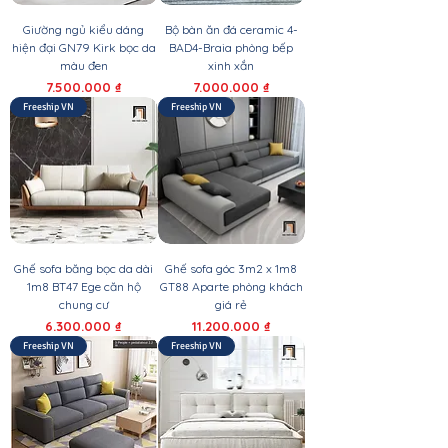
Giường ngủ kiểu dáng
Bộ bàn ăn đá ceramic 4-
hiện đại GN79 Kirk bọc da
BAD4-Braia phòng bếp
màu đen
xinh xắn
Giá
Giá
7.500.000 ₫
7.000.000 ₫
Freeship VN
Freeship VN
Ghế sofa băng bọc da dài
Ghế sofa góc 3m2 x 1m8
1m8 BT47 Ege căn hộ
GT88 Aparte phòng khách
chung cư
giá rẻ
Giá
Giá
6.300.000 ₫
11.200.000 ₫
Freeship VN
Freeship VN