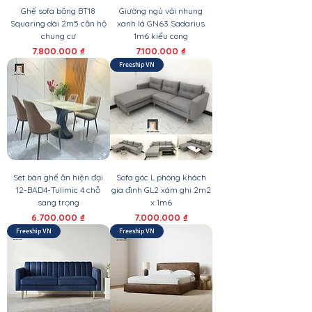
Ghế sofa băng BT18
Giường ngủ vải nhung
Squaring dài 2m5 căn hộ
xanh lá GN63 Sadarius
chung cư
1m6 kiểu cong
Giá
Giá
7.800.000 ₫
7.100.000 ₫
Freeship VN
Set bàn ghế ăn hiện đại
Sofa góc L phòng khách
12-BAD4-Tulimic 4 chỗ
gia đình GL2 xám ghi 2m2
sang trọng
x 1m6
Giá
Giá
6.700.000 ₫
7.000.000 ₫
Freeship VN
Freeship VN