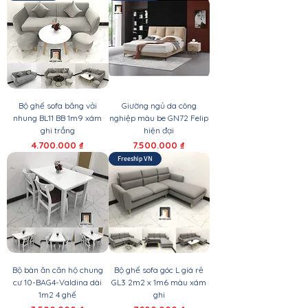
Bộ ghế sofa băng vải
Giường ngủ da công
nhung BL11 BB 1m9 xám
nghiệp màu be GN72 Felip
ghi trắng
hiện đại
Giá
Giá
4.700.000 ₫
7.500.000 ₫
Freeship VN
Bộ bàn ăn căn hộ chung
Bộ ghế sofa góc L giá rẻ
cư 10-BAG4-Valdina dài
GL3 2m2 x 1m6 màu xám
1m2 4 ghế
ghi