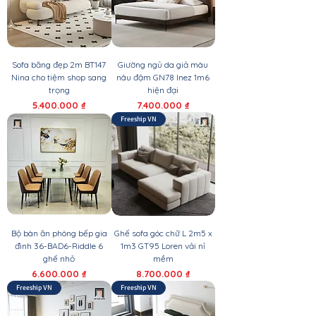
Sofa băng đẹp 2m BT147
Giường ngủ da giả màu
Nina cho tiệm shop sang
nâu đậm GN78 Inez 1m6
trọng
hiện đại
Giá
Giá
5.400.000 ₫
7.400.000 ₫
Freeship VN
Bộ bàn ăn phòng bếp gia
Ghế sofa góc chữ L 2m5 x
đình 36-BAD6-Riddle 6
1m3 GT95 Loren vải nỉ
ghế nhỏ
mềm
Giá
Giá
6.600.000 ₫
8.700.000 ₫
Freeship VN
Freeship VN