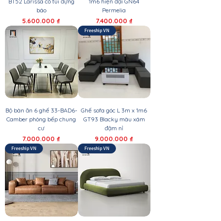
BT52 Larissa có túi đựng
1m6 hiện đại GN64
báo
Permelia
Giá
Giá
5.600.000 ₫
7.400.000 ₫
Freeship VN
Bộ bàn ăn 6 ghế 33-BAD6-
Ghế sofa góc L 3m x 1m6
Camber phòng bếp chung
GT93 Blacky màu xám
cư
đậm nỉ
Giá
Giá
7.000.000 ₫
9.000.000 ₫
Freeship VN
Freeship VN