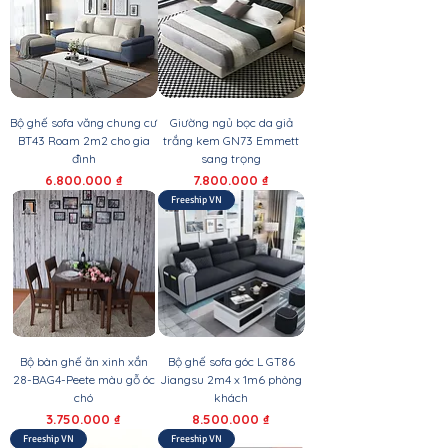
Bộ ghế sofa văng chung cư
Giường ngủ bọc da giả
BT43 Roam 2m2 cho gia
trắng kem GN73 Emmett
đình
sang trọng
Giá
Giá
6.800.000 ₫
7.800.000 ₫
Freeship VN
Bộ bàn ghế ăn xinh xắn
Bộ ghế sofa góc L GT86
28-BAG4-Peete màu gỗ óc
Jiangsu 2m4 x 1m6 phòng
chó
khách
Giá
Giá
3.750.000 ₫
8.500.000 ₫
Freeship VN
Freeship VN