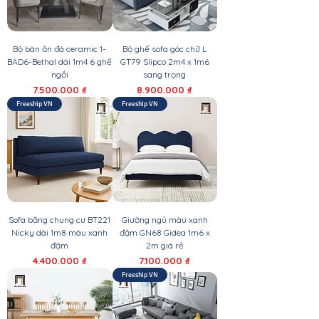
Bộ bàn ăn đá ceramic 1-
Bộ ghế sofa góc chữ L
BAD6-Bethal dài 1m4 6 ghế
GT79 Slipco 2m4 x 1m6
ngồi
sang trọng
Giá
Giá
7.500.000 ₫
8.900.000 ₫
Freeship VN
Freeship VN
Sofa băng chung cư BT221
Giường ngủ màu xanh
Nicky dài 1m8 màu xanh
đậm GN68 Gidea 1m6 x
đậm
2m giá rẻ
Giá
Giá
4.400.000 ₫
7.100.000 ₫
Freeship VN