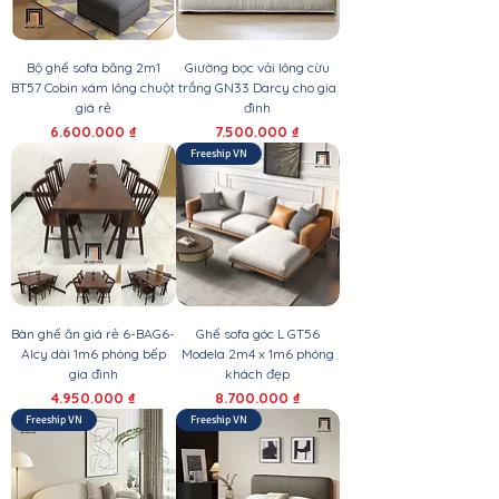
Bộ ghế sofa băng 2m1
Giường bọc vải lông cừu
BT57 Cobin xám lông chuột
trắng GN33 Darcy cho gia
giá rẻ
đình
Giá
Giá
6.600.000 ₫
7.500.000 ₫
Freeship VN
Bàn ghế ăn giá rẻ 6-BAG6-
Ghế sofa góc L GT56
Alcy dài 1m6 phòng bếp
Modela 2m4 x 1m6 phòng
gia đình
khách đẹp
Giá
Giá
4.950.000 ₫
8.700.000 ₫
Freeship VN
Freeship VN