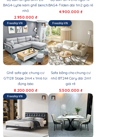
BAG4-Lytle kèm ghế bench
BAG4-Tilden dài 1m2 giá rẻ
nhỏ
Giá
4.900.000 ₫
Giá
2.950.000 ₫
Freeship VN
Freeship VN
Ghế sofa góc chung cư
Sofa băng cho chung cư
GT128 Slope 2m4 x 1m6 túi
nhỏ BT244 Cary dài 2m1
đựng báo
giá rẻ
Giá
Giá
8.200.000 ₫
5.500.000 ₫
Freeship VN