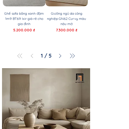
Ghế sofa băng xanh đậm
Giường ngủ da công
1m9 BT69 Ixir giá rẻ cho
nghiệp GN62 Curvy màu
gia đình
nâu mờ
Giá
Giá
5.200.000 ₫
7.300.000 ₫
1
/
5