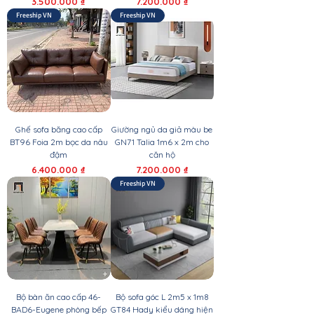
Giá
Giá
3.500.000 ₫
7.200.000 ₫
Freeship VN
Freeship VN
Ghế sofa băng cao cấp
Giường ngủ da giả màu be
BT96 Foia 2m bọc da nâu
GN71 Talia 1m6 x 2m cho
đậm
căn hộ
Giá
Giá
6.400.000 ₫
7.200.000 ₫
Freeship VN
Bộ bàn ăn cao cấp 46-
Bộ sofa góc L 2m5 x 1m8
BAD6-Eugene phòng bếp
GT84 Hady kiểu dáng hiện