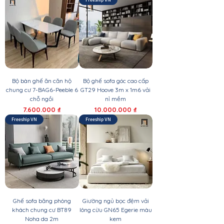
Bộ bàn ghế ăn căn hộ
Bộ ghế sofa góc cao cấp
chung cư 7-BAG6-Peeble 6
GT29 Hoove 3m x 1m6 vải
chỗ ngồi
nỉ mềm
Giá
Giá
7.600.000 ₫
10.000.000 ₫
Freeship VN
Freeship VN
Ghế sofa băng phòng
Giường ngủ bọc đệm vải
khách chung cư BT89
lông cừu GN65 Egerie màu
Noha da 2m
kem