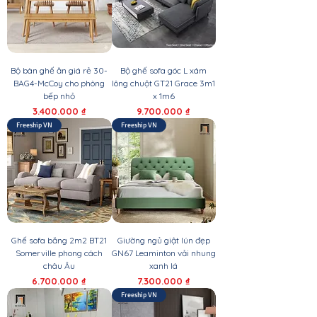
Bộ bàn ghế ăn giá rẻ 30-
Bộ ghế sofa góc L xám
BAG4-McCoy cho phòng
lông chuột GT21 Grace 3m1
bếp nhỏ
x 1m6
Giá
Giá
3.400.000 ₫
9.700.000 ₫
Freeship VN
Freeship VN
Ghế sofa băng 2m2 BT21
Giường ngủ giật lún đẹp
Somerville phong cách
GN67 Leaminton vải nhung
châu Âu
xanh lá
Giá
Giá
6.700.000 ₫
7.300.000 ₫
Freeship VN