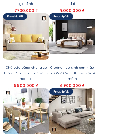
gia đình
đại
Giá
Giá
7.700.000 ₫
9.000.000 ₫
Freeship VN
Freeship VN
Ghế sofa băng chung cư
Giường ngủ xinh xắn màu
BT278 Montana 1m8 vải nỉ
be GN70 Weddle bọc vải nỉ
màu be
mềm
Giá
Giá
5.500.000 ₫
6.900.000 ₫
Freeship VN