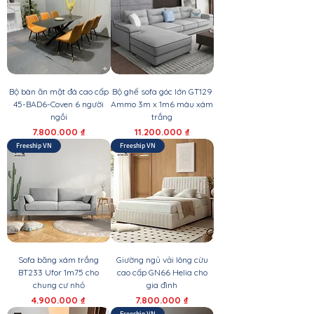
Bộ bàn ăn mặt đá cao cấp
Bộ ghế sofa góc lớn GT129
45-BAD6-Coven 6 người
Ammo 3m x 1m6 màu xám
ngồi
trắng
Giá
Giá
7.800.000 ₫
11.200.000 ₫
Freeship VN
Freeship VN
Sofa băng xám trắng
Giường ngủ vải lông cừu
BT233 Ufor 1m75 cho
cao cấp GN66 Helia cho
chung cư nhỏ
gia đình
Giá
Giá
4.900.000 ₫
7.800.000 ₫
Freeship VN