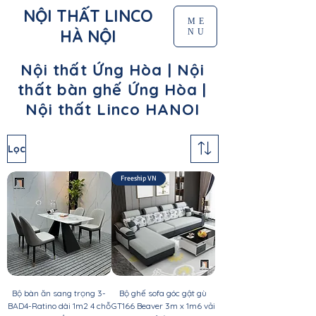
NỘI THẤT LINCO
ME
HÀ NỘI
NU
Nội thất Ứng Hòa | Nội
thất bàn ghế Ứng Hòa |
Nội thất Linco HANOI
Lọc
Freeship VN
Bộ bàn ăn sang trọng 3-
Bộ ghế sofa góc gật gù
BAD4-Ratino dài 1m2 4 chỗ
GT166 Beaver 3m x 1m6 vải