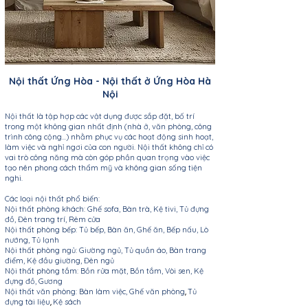
Nội thất Ứng Hòa - Nội thất ở Ứng Hòa Hà
Nội
Nội thất là tập hợp các vật dụng được sắp đặt, bố trí
trong một không gian nhất định (nhà ở, văn phòng, công
trình công cộng...) nhằm phục vụ các hoạt động sinh hoạt,
làm việc và nghỉ ngơi của con người. Nội thất không chỉ có
vai trò công năng mà còn góp phần quan trọng vào việc
tạo nên phong cách thẩm mỹ và không gian sống tiện
nghi.
Các loại nội thất phổ biến:
Nội thất phòng khách: Ghế sofa, Bàn trà, Kệ tivi, Tủ đựng
đồ, Đèn trang trí, Rèm cửa
Nội thất phòng bếp: Tủ bếp, Bàn ăn, Ghế ăn, Bếp nấu, Lò
nướng, Tủ lạnh
Nội thất phòng ngủ: Giường ngủ, Tủ quần áo, Bàn trang
điểm, Kệ đầu giường, Đèn ngủ
Nội thất phòng tắm: Bồn rửa mặt, Bồn tắm, Vòi sen, Kệ
đựng đồ, Gương
Nội thất văn phòng:
Bàn làm việc
,
Ghế văn phòng
Tủ
,
đựng tài liệu
Kệ sách
,