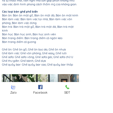
ra sự thoải mái, tiện nghi mà còn góp phần không nhỏ
vào việc định hình phong cách thẩm mỹ của không gian.
Các loại bàn ghế phổ biến​
Bàn ăn: Bàn ăn mặt gỗ, Bàn ăn mặt đá, Bàn ăn mặt kính
Bàn làm việc: Bàn làm việc tại nhà, Bàn làm việc văn
phòng, Bàn làm việc đứng
Bàn trà: Bàn trà mặt gỗ, Bàn trà mặt đá, Bàn trà mặt
kính
Bàn học: Bàn học sinh, Bàn học sinh viên
Bàn trang điểm: Bàn trang điểm có ngăn kéo
Bàn trang điểm có gương
Ghế ăn: Ghế ăn gỗ, Ghế ăn bọc da, Ghế ăn nhựa
Ghế làm việc: Ghế văn phòng, Ghế xoay, Ghế lưới
Ghế sofa: Ghế sofa văng, Ghế sofa góc, Ghế sofa chữ U
Ghế thư giãn: Ghế bành, Ghế dựa
Ghế quầy bar: Ghế quầy bar cao, Ghế quầy bar thấp
Zalo
Facebook
SĐT