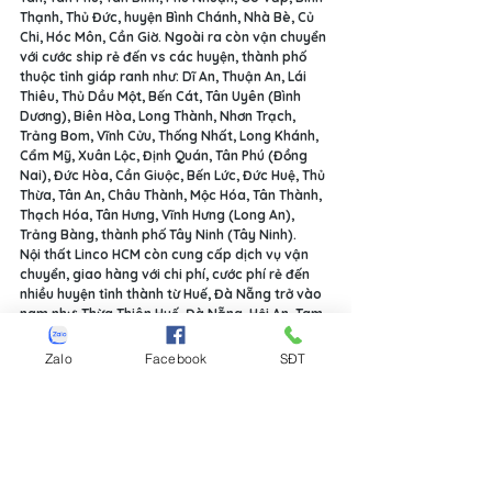
Thạnh, Thủ Đức, huyện Bình Chánh, Nhà Bè, Củ 
Chi, Hóc Môn, Cần Giờ. Ngoài ra còn vận chuyển 
với cước ship rẻ đến vs các huyện, thành phố 
thuộc tỉnh giáp ranh như: Dĩ An, Thuận An, Lái 
Thiêu, Thủ Dầu Một, Bến Cát, Tân Uyên (Bình 
Dương), Biên Hòa, Long Thành, Nhơn Trạch, 
Trảng Bom, Vĩnh Cửu, Thống Nhất, Long Khánh, 
Cẩm Mỹ, Xuân Lộc, Định Quán, Tân Phú (Đồng 
Nai), Đức Hòa, Cần Giuộc, Bến Lức, Đức Huệ, Thủ 
Thừa, Tân An, Châu Thành, Mộc Hóa, Tân Thành, 
Thạch Hóa, Tân Hưng, Vĩnh Hưng (Long An), 
Trảng Bàng, thành phố Tây Ninh (Tây Ninh).
Nội thất Linco HCM còn cung cấp dịch vụ vận 
chuyển, giao hàng với chi phí, cước phí rẻ đến 
nhiều huyện tỉnh thành từ Huế, Đà Nẵng trở vào 
nam như: Thừa Thiên Huế, Đà Nẵng, Hội An, Tam 
Kỳ tỉnh Quảng Nam, Quảng Ngãi, Quy Nhơn Bình 
Định, Tuy Hòa Phú Yên, Cam Ranh Nha Trang 
Zalo
Facebook
SĐT
Khánh Hòa, Phan Rang Tháp Chàm Ninh Thuận, 
Mũi Né Phan Thiết Bình Thuận, Pleiku Gia Lai, 
Kon Tum, Buôn Ma Thuột (Buôn Mê Thuột) 
Daklak (Đắc Lắc), Gia Nghĩa (Đắc Nông Đăk 
Nông), Đà Lạt Bảo Lộc Lâm Đồng, Cai Lậy Cái 
Bè Mỹ Tho Tiền Giang, Cao Lãnh Sa Đéc Đồng 
Tháp, Bến Tre, Vĩnh Long, Trà Vinh, Sóc Trăng, 