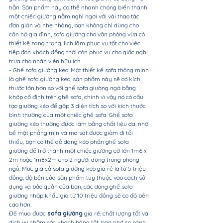
hẳn. Sản phẩm này có thể nhanh chóng biến thành 
một chiếc giường nằm nghỉ ngơi với vài thao tác 
đơn giản và nhẹ nhàng, bạn không chỉ dùng cho 
căn hộ gia đình, sofa giường cho văn phòng vừa có 
thiết kế sang trọng, lịch lãm phục vụ tốt cho việc 
tiếp đón khách đồng thời còn phục vụ cho giấc nghỉ 
trưa cho nhân viên hữu ích.
- Ghế sofa giường kéo: Một thiết kế sofa thông minh 
là ghế sofa giường kéo, sản phẩm này sẽ có kích 
thước lớn hơn so với ghế sofa giường ngả bằng 
khớp cố định trên ghế sofa, chính vì vậy nó có cấu 
tạo giường kéo để gấp 3 diện tích so với kích thước 
bình thường của một chiếc ghế sofa. Ghế sofa 
giường kéo thường được làm bằng chất liệu da, nhờ 
bề mặt phẳng mịn và ma sát được giảm đi tối 
thiểu, bạn có thể dễ dàng kéo phần ghế sofa 
giường để trở thành một chiếc giường cỡ lớn 1m6 x 
2m hoặc 1m8x2m cho 2 người dùng trong phòng 
ngủ. Mức giá cả sofa giường kéo giá rẻ là từ 5 triệu 
đồng, độ bền của sản phẩm tùy thuộc vào cách sử 
dụng và bảo quản của bạn, các dòng ghế sofa 
giường nhập khẩu giá từ 10 triệu đồng sẽ có độ bền 
cao hơn.
Để mua được 
sofa giường
 giá rẻ, chất lượng tốt và 
dịch vụ chăm sóc khách hàng tốt, bạn nhớ 
so sánh