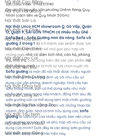
Nội thất Cao Bằng
Sdt/Zalo/Viber: 0962313140
Địa chỉ: 51 Nguyễn Văn,phường Ghềnh Ráng, Quy 
Nội thất Hà Giang
Nhơn (cách bến xe Quy Nhơn 500m)
Nội thất Sơn La
Nội thất Linco HCM showroom Q. Gò Vấp, Quận 
Nội thất Lai Châu
12, Quận 9, SÀI GÒN TPHCM có nhiều mẫu Ghế 
Sofa Bed - Sofa Giường mini đa năng. Sofa và 
Nội thất Hòa Bình
giường 2 trong 1 
đã trở thành sản phẩm được lựa 
Nội thất Điện Biên
chọn nhiều nhất, thiết kế nhỏ gọn phù hợp với 
những ngôi 
nhà có diện tích nhỏ, căn hộ, phòng 
Nội thất Lào Cai
trọ, nhà trọ
, cuộc sống hiện đại các sản phẩm 
nội 
thất thông minh
 lại là một sự lựa chọn tuyệt vời.
Nội thất Yên Bái
Sofa giường
 là món đồ nội thất được nhiều người 
Nội thất Bình Dương
ưa chuộng trong cả gia đình và với nhu cầu sử 
dụng của văn phòng, doanh nghiệp. Nhờ cấu tạo 
Nội thất Đồng Nai
sofa thông minh, bạn có thể dùng sofa như một 
chiếc ghế sang trọng tiếp khách, đồng thời sau đó, 
Nội thất Long An
sofa giường còn có thể dùng làm một chiếc 
giường 
Nội thất Bà Rịa Vũng Tàu
nằm
 nghỉ ngơi khi cần thiết chỉ với những thao tác 
nhanh, đơn giản. Nhờ có tính hữu dụng cao, 
sofa 
Nội thất Tây Ninh
giường
 là lựa chọn của nhiều người, bạn nên chọn 
sofa giường loại nào tốt và phù hợp với nhu cầu sử 
Nội thất Bình Phước
dụng của mình? Dưới đây là các dòng sofa giường 
Nội thất Lâm Đồng
phổ biến đáng tham khảo hiện nay