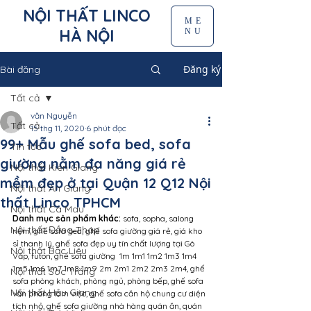
NỘI THẤT LINCO
ME
HÀ NỘI
NU
Đăng ký
Bài đăng
Tất cả
văn Nguyễn
Tất cả
15 thg 11, 2020
6 phút đọc
99+ Mẫu ghế sofa bed, sofa
Tin tức
giường nằm đa năng giá rẻ
Nội thất Kiên Giang
mềm đẹp ở tại Quận 12 Q12 Nội
Nội thất An Giang
thất Linco TPHCM
Nội thất Cà Mau
Danh mục sản phẩm khác: 
sofa, sopha, salong 
Nội thất Đồng Tháp
nệm, ghế sofa bed, ghế sofa giường giá rẻ, giá kho 
sỉ thanh lý, ghế sofa đẹp uy tín chất lượng tại Gò 
Nội thất Bạc Liêu
Vấp, futon, ghế sofa giường  1m 1m1 1m2 1m3 1m4 
1m5 1m6 1m7 1m8 1m9 2m 2m1 2m2 2m3 2m4, ghế 
Nội thất Sóc Trăng
sofa phòng khách, phòng ngủ, phòng bếp, ghế sofa 
Nội thất Hậu Giang
văn phòng làm việc, ghế sofa căn hộ chung cư diện 
tích nhỏ, ghế sofa giường nhà hàng quán ăn, quán 