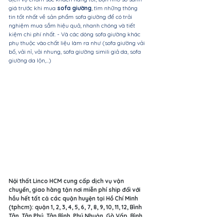
giá trước khi mua 
sofa giường
, tìm những thông 
tin tốt nhất về sản phẩm sofa giường để có trải 
nghiệm mua sắm hiệu quả, nhanh chóng và tiết 
kiệm chi phí nhất. - Và các dòng sofa giường khác 
phụ thuộc vào chất liệu làm ra như (sofa giường vải 
bố, vải nỉ, vải nhung, sofa giường simili giả da, sofa 
giường da lộn,...)
Nội thất Linco HCM cung cấp dịch vụ vận 
chuyển, giao hàng tận nơi miễn phí ship đối với 
hầu hết tất cả các quận huyện tại Hồ Chí Minh 
(tphcm): quận 1, 2, 3, 4, 5, 6, 7, 8, 9, 10, 11, 12, Bình 
Tân, Tân Phú, Tân Bình, Phú Nhuận, Gò Vấp, Bình 