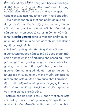
Nội thất Linco Huế
bền rất cao, đặc biệt là dòng sofa bọc da, chất liệu 
da thật hoặc da tổng hợp đều có màu sắc đa dạng 
Xưởng sản xuất ghế sofa
và xứng đáng để bài trí trong những không gian 
sang trọng, xa hoa như khách sạn, nhà ở cao cấp,..
-Sofa giường thanh lý: Một sản phẩm đã qua sử 
dụng mà vẫn còn tốt, đem lại giá trị sử dụng lâu dài 
với một mức giá rẻ và phù hợp với nhu cầu sử dụng 
của bạn khi mua được sẽ có lợi nhiều hơn về mặt 
kinh tế, 
sofa giường
 cũng là một sản phẩm được 
nhiều người tìm mua để tiết kiệm chi phí cho doanh 
nghiệp, cho gia đình.
- Ghế sofa giường nằm thanh lý: Khác với sofa 
giường, sofa giường nằm có thể sử dụng thành một 
chiếc giường cỡ lớn để sử dụng cho phòng ngủ. Mức 
giá của 
ghế sofa
 giường cũng cao hơn so với sofa 
giường nhỏ, do đó, nhiều người chọn 
ghế sofa 
giường
 nằm thanh lý để tiết kiệm chi phí và đem lại 
những giá trị sử dụng như mong muốn. Bạn nên lưu 
ý chọn ghế sofa giường nằm bằng chất liệu da và 
đệm mút có độ mềm vừa phải, không gây lún xẹp, 
đảm bảo người dùng sofa giường có giấc ngủ ngon 
và không áp lực cho cột sống.
- Sofa giường đa năng: Thay vì chọn một chiếc sofa 
chỉ có duy nhất chức năng là dùng để ngồi thì sofa 
giường đa năng đem đến nhiều giá trị sử dụng hơn 