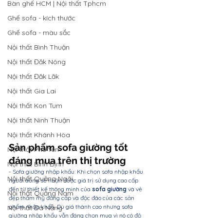
Bàn ghế HCM | Nội thất Tphcm
Ghế sofa - kích thước
Ghế sofa - màu sắc
Nội thất Bình Thuận
Nội thất Đăk Nông
Nội thất Đăk Lăk
Nội thất Gia Lai
Nội thất Kon Tum
Nội thất Ninh Thuận
Nội thất Khánh Hòa
Sản phẩm sofa giường tốt 
Nội thất Phú Yên
đáng mua trên thị trường
Nội thất Bình Định
- Sofa giường nhập khẩu: Khi chọn 
sofa nhập khẩu
Nội thất Quảng Ngãi
người dùng sẽ nhận được giá trị sử dụng cao cấp 
đến từ thiết kế thông minh của 
sofa giường
 và vẻ 
Nội thất Quảng Nam
đẹp thẩm mỹ đẳng cấp và độc đáo của các sản 
phẩm nhập khẩu. Dù giá thành cao nhưng sofa 
Nội thất Đà Nẵng
giường nhập khẩu vẫn đáng chọn mua vì nó có độ 