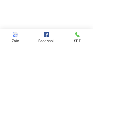
https://video.wixstatic.com/video/940a18
Zalo
Facebook
SĐT
_b49fd7e1048b4cbba5c45ae2e91298b9/4
80p/mp4/file.mp4
Tin tức
Nội thất Quảng Nam