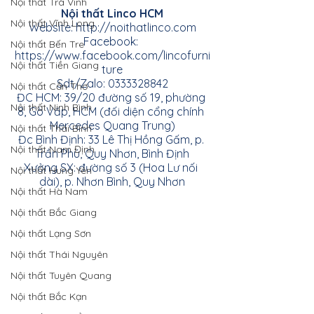
Nội thất Trà Vinh
Nội thất Linco HCM
Nội thất Vĩnh Long
Website:
http://noithatlinco.com
Facebook:
Nội thất Bến Tre
https://www.facebook.com/lincofurni
Nội thất Tiền Giang
ture
Sdt/Zalo: 0333328842
Nội thất Cần Thơ
ĐC HCM: 39/20 đường số 19, phường 
Nội thất Ninh Bình
8, Gò Vấp, HCM (đối diện cổng chính 
Mercedes Quang Trung)
Nội thất Thái Bình
Đc Bình Định: 33 Lê Thị Hồng Gấm, p. 
Nội thất Nam Định
Trần Phú, Quy Nhơn, Bình Định
Xưởng SX: đường số 3 (Hoa Lư nối 
Nội thất Hưng Yên
dài), p. Nhơn Bình, Quy Nhơn
Nội thất Hà Nam
Nội thất Bắc Giang
Nội thất Lạng Sơn
Nội thất Thái Nguyên
Nội thất Tuyên Quang
Nội thất Bắc Kạn