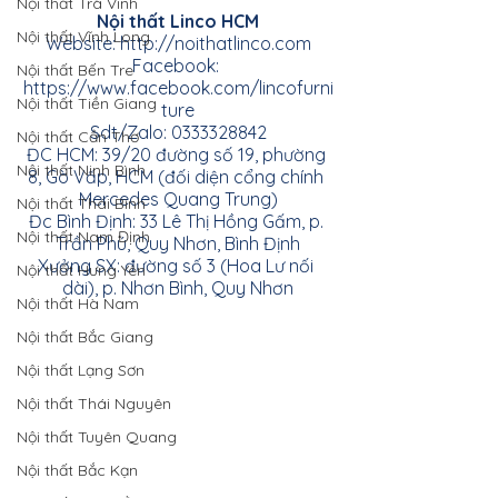
Nội thất Trà Vinh
Nội thất Linco HCM
Nội thất Vĩnh Long
Website:
http://noithatlinco.com
Facebook:
Nội thất Bến Tre
https://www.facebook.com/lincofurni
Nội thất Tiền Giang
ture
Sdt/Zalo: 0333328842
Nội thất Cần Thơ
ĐC HCM: 39/20 đường số 19, phường 
Nội thất Ninh Bình
8, Gò Vấp, HCM (đối diện cổng chính 
Mercedes Quang Trung)
Nội thất Thái Bình
Đc Bình Định: 33 Lê Thị Hồng Gấm, p. 
Nội thất Nam Định
Trần Phú, Quy Nhơn, Bình Định
Xưởng SX: đường số 3 (Hoa Lư nối 
Nội thất Hưng Yên
dài), p. Nhơn Bình, Quy Nhơn
Nội thất Hà Nam
Nội thất Bắc Giang
Nội thất Lạng Sơn
Nội thất Thái Nguyên
Nội thất Tuyên Quang
Nội thất Bắc Kạn