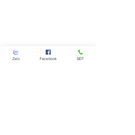
Zalo
Facebook
SĐT
https://video.wixstatic.com/video/940a18
_19142487ced841d1b0e6d9e17545f04b/48
0p/mp4/file.mp4