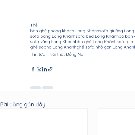
Thẻ:
bàn ghế phòng khách Long Khánh
sofa giường Long
sofa băng Long Khánh
sofa bed Long Khánh
bộ bàn 
sofa văng Long Khánh
bàn ghế Long Khánh
sofa giá
ghế sopha Long Khánh
ghế sofa nhỏ gọn Long Khán
Tin tức
Nội thất Đồng Nai
Bài đăng gần đây