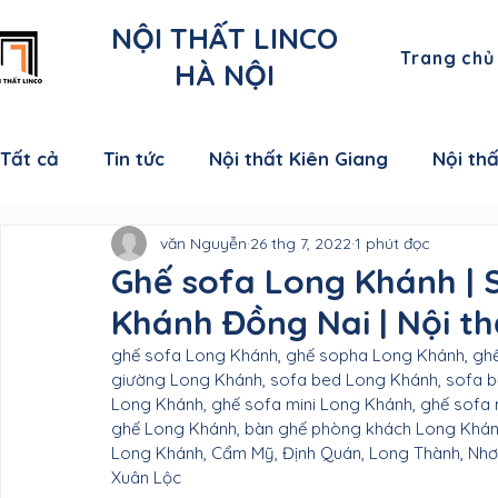
NỘI THẤT LINCO
Trang chủ
HÀ NỘI
Tất cả
Tin tức
Nội thất Kiên Giang
Nội th
văn Nguyễn
26 thg 7, 2022
1 phút đọc
Nội thất Cà Mau
Nội thất Đồng Tháp
Nội
Ghế sofa Long Khánh |
Khánh Đồng Nai | Nội th
Nội thất Sóc Trăng
Nội thất Hậu Giang
N
ghế sofa Long Khánh, ghế sopha Long Khánh, ghế
giường Long Khánh, sofa bed Long Khánh, sofa b
Long Khánh, ghế sofa mini Long Khánh, ghế sofa
Nội thất Vĩnh Long
Nội thất Bến Tre
Nội 
ghế Long Khánh, bàn ghế phòng khách Long Khánh, 
Long Khánh, Cẩm Mỹ, Định Quán, Long Thành, Nhơn
Xuân Lộc