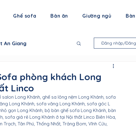
Ghế sofa
Bàn ăn
Giường ngủ
Bàn
ất An Giang
Đăng nhập/Đăng
 thất Bạc Liêu
 Sofa phòng khách Long
ất Linco
ội thất Trà Vinh
 salon Long Khánh, ghế sa lông nệm Long Khánh, sofa 
ăng Long Khánh, sofa văng Long Khánh, sofa góc L 
 nhỏ gọn Long Khánh, bộ bàn ghế sofa Long Khánh, bàn 
thất Tiền Giang
sofa giá rẻ Long Khánh ở tại Nội thất Linco Biên Hòa, 
 Trạch, Tân Phú, Thống Nhất, Trảng Bom, Vĩnh Cửu, 